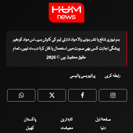
ہم نیوز پر شائع یا نشر ہونے والا مواد ادارتی ٹیم کی کاوش ہے۔ اس مواد کو بغیر
پیشگی اجازت کسی بھی صورت میں استعمال یا نقل کرنا درست نہیں۔ تمام
حقوق محفوظ ہیں © 2026
رابطہ کریں
پرائیویسی پالیسی
WhatsApp
Twitter
Facebook
Faceboo
صفحۂ اول
تازہ ترین
پاکستان
دنیا
معیشت
کھیل