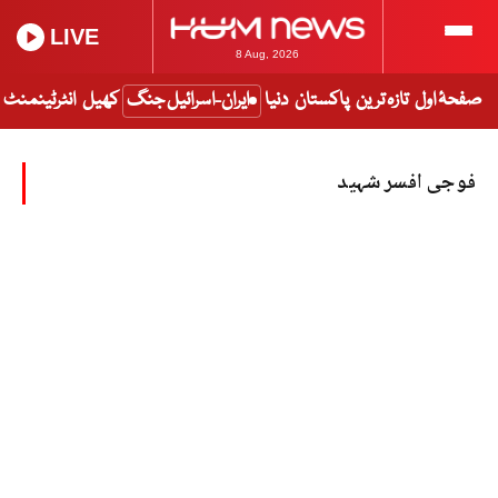
LIVE
8 Aug, 2026
صفحۂ اول
تازہ ترین
پاکستان
دنیا
ایران-اسرائیل جنگ
کھیل
انٹرٹینمنٹ
فوجی افسر شہید