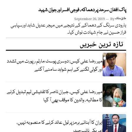
پاک افغان سرحد پر دھماکہ، فوجی افسر اور جوان شہید
طارق ملک
By
September 20, 2019
بارودی سرنگ کے دھماکے کے نتیجے میں میجر عدیل شاہد اورسپاہی
فراز حسین نے جام شہادت نوش کیا۔
تازہ ترین خبریں
میر رضا علی کیس: دوسری پوسٹ مارٹم رپورٹ میں تشدد
اور گولی لگنے کے اہم شواہد سامنے آگئے
میر رضا علی کیس، جبران ناصر کا تفتیشی ٹیم تبدیل کرنے
کا مطالبہ، والدین کا موقف بھی آ گیا
ایران کا آبنائے ہرمز پر ٹول عائد کرنے کا منصوبہ نہیں،
امریکی نائب صدر