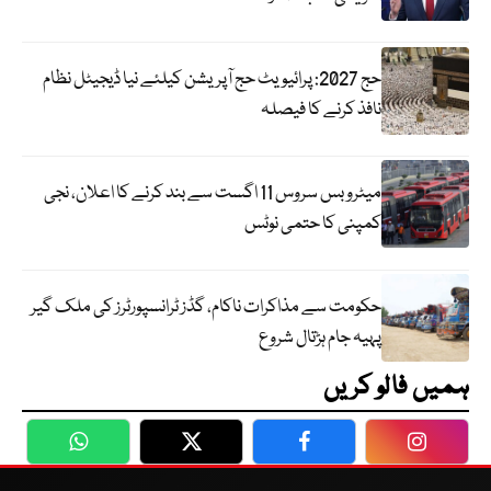
حج 2027: پرائیویٹ حج آپریشن کیلئے نیا ڈیجیٹل نظام
نافذ کرنے کا فیصلہ
میٹرو بس سروس 11 اگست سے بند کرنے کا اعلان، نجی
کمپنی کا حتمی نوٹس
حکومت سے مذاکرات ناکام، گڈز ٹرانسپورٹرز کی ملک گیر
پہیہ جام ہڑتال شروع
ہمیں فالو کریں
WhatsApp
Twitter
Facebook
Faceboo