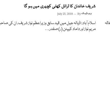
شریف خاندان کا ٹرائل کھلی کچہری میں ہو گا
ویب ڈیسک
By
July 23, 2018
اثہ
اسلام آباد: اڈیالہ جیل میں قید سابق وزیراعظم نواز شریف، ان کی صاحب
مریم نواز اور داماد کیپٹن (ر) صفدر…