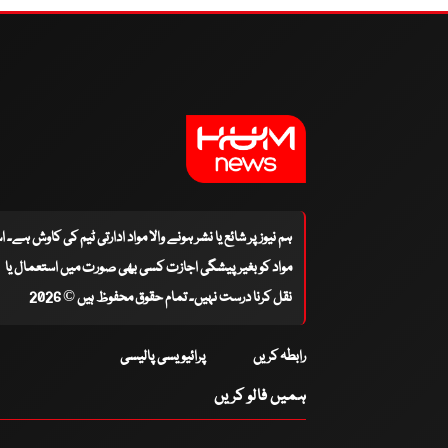
ہم نیوز پر شائع یا نشر ہونے والا مواد ادارتی ٹیم کی کاوش ہے۔ 
مواد کو بغیر پیشگی اجازت کسی بھی صورت میں استعمال یا
نقل کرنا درست نہیں۔ تمام حقوق محفوظ ہیں © 2026
رابطہ کریں
پرائیویسی پالیسی
ہمیں فالو کریں