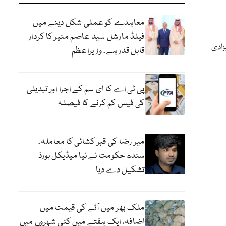
معاہدے کو عملی شکل دینے میں
فیلڈ مارشل سید عاصم منیر کا کردار
زادی
قابل قدر ہے، وزیراعظم
پی ٹی اے کا ای سم کے اجرا اور تبدیلی
کی فیس کم کرنے کا فیصلہ
میر رضا کی قبر کشائی کا معاملہ،
سندھ حکومت نے نیا میڈیکل بورڈ
تشکیل دے دیا
ملک بھر میں آٹے کی قیمت میں
اضافہ، ایک ہفتے میں کئی شہروں میں