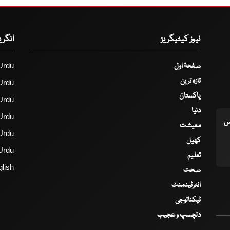
نیوز کیٹیگریز
انگر
صفحۂ اول
Urdu
تازہ ترین
Urdu
پاکستان
Urdu
دنیا
Urdu
اس
معیشت
Urdu
کھیل
Urdu
تعلیم
lish
صحت
انٹرٹینمنٹ
ٹیکنالوجی
دلچسپ و عجیب