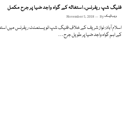
فلیگ شپ ریفرنس، استغاثہ کے گواہ واجد ضیا پر جرح مکمل
ویب ڈیسک
By
November 5, 2018
اسلام آباد: نواز شریف کے خلاف فلیگ شپ انویسٹمنٹ ریفرنس میں استغ
کے اہم گواہ واجد ضیا پر طویل جرح…