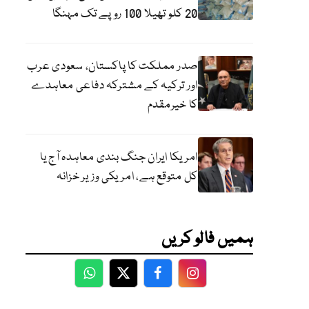
20 کلو تھیلا 100 روپے تک مہنگا
صدر مملکت کا پاکستان، سعودی عرب
اور ترکیہ کے مشترکہ دفاعی معاہدے
کا خیرمقدم
امریکا ایران جنگ بندی معاہدہ آج یا
کل متوقع ہے، امریکی وزیر خزانہ
ہمیں فالو کریں
WhatsApp
Twitter
Facebook
Facebook