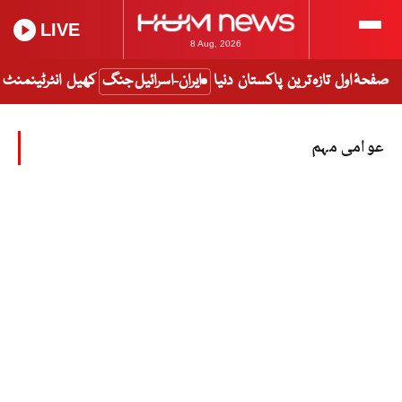
LIVE
8 Aug, 2026
صفحۂ اول
تازہ ترین
پاکستان
دنیا
ایران-اسرائیل جنگ
کھیل
انٹرٹینمنٹ
عوامی مہم