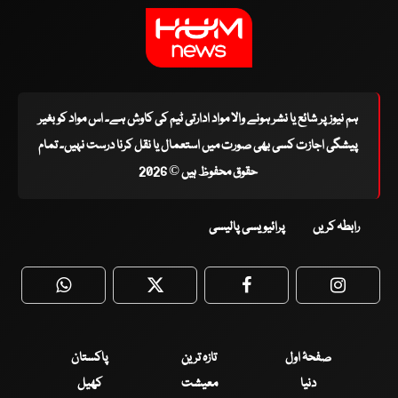
ہم نیوز پر شائع یا نشر ہونے والا مواد ادارتی ٹیم کی کاوش ہے۔ اس مواد کو بغیر
پیشگی اجازت کسی بھی صورت میں استعمال یا نقل کرنا درست نہیں۔ تمام
حقوق محفوظ ہیں © 2026
رابطہ کریں
پرائیویسی پالیسی
WhatsApp
Twitter
Facebook
Faceboo
صفحۂ اول
تازہ ترین
پاکستان
دنیا
معیشت
کھیل