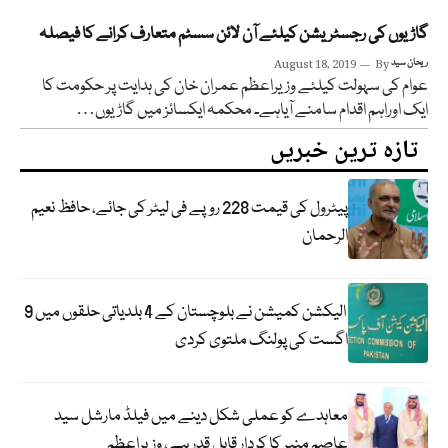
گاڑیوں کی رجسٹریشن کیلئے آن لائن سسٹم متعارف کرانے کا فیصلہ
ریحان سید
By
August 18, 2019
عوام کی سہولت کیلئے وزیراعظم عمران خان کی ہدایت پر حکومت کا
ایک اوراہم اقدام سامنے آیاہے۔ محکمہ ایکسائز میں گاڑیوں…
تازہ ترین خبریں
پیٹرول کی قیمت 228 روپے فی لیٹر کی جائے، حافظ نعیم
الرحمان
الیکشن کمیشن نے بلوچستان کے 4 بلدیاتی حلقوں میں 9
اگست کی پولنگ ملتوی کردی
معاہدے کو عملی شکل دینے میں فیلڈ مارشل سید
عاصم منیر کا کردار قابل قدر ہے، وزیراعظم