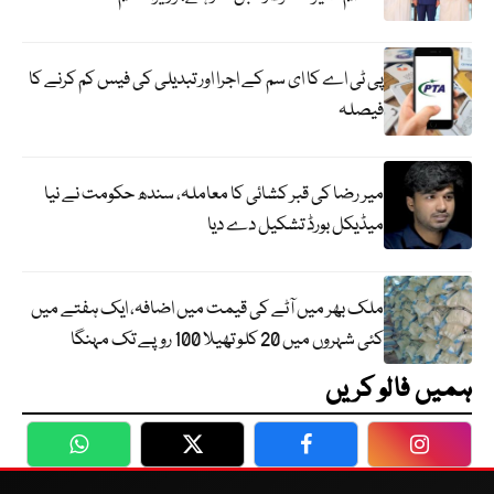
پی ٹی اے کا ای سم کے اجرا اور تبدیلی کی فیس کم کرنے کا
فیصلہ
میر رضا کی قبر کشائی کا معاملہ، سندھ حکومت نے نیا
میڈیکل بورڈ تشکیل دے دیا
ملک بھر میں آٹے کی قیمت میں اضافہ، ایک ہفتے میں
کئی شہروں میں 20 کلو تھیلا 100 روپے تک مہنگا
ہمیں فالو کریں
WhatsApp
Twitter
Facebook
Faceboo