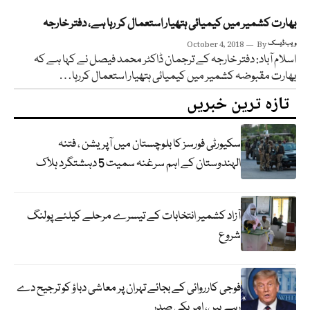
بھارت کشمیر میں کیمیائی ہتھیار استعمال کر رہا ہے، دفتر خارجہ
ویب ڈیسک
By
October 4, 2018
اسلام آباد: دفتر خارجہ کے ترجمان ڈاکٹر محمد فیصل نے کہا ہے کہ
بھارت مقبوضہ کشمیر میں کیمیائی ہتھیار استعمال کررہا…
تازہ ترین خبریں
سکیورٹی فورسز کا بلوچستان میں آپریشن ، فتنہ
الہندوستان کے اہم سرغنہ سمیت 5 دہشتگرد ہلاک
آزاد کشمیر انتخابات کے تیسرے مرحلے کیلئے پولنگ
شروع
فوجی کارروائی کے بجائے تہران پر معاشی دباؤ کو ترجیح دے
رہے ہیں، امریکی صدر