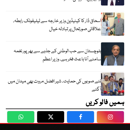
اسحاق ڈار کا کینیڈین وزیر خارجہ سے ٹیلیفونک رابطہ،
علاقائی صورتحال پر تبادلہ خیال
بلوچستان سے حب الوطنی کے جذبے سے بھرپور نغمہ
سامنے آنا باعث فخر ہے، وزیر اعظم
نئے صوبوں کی حمایت، شیر افضل مروت بھی میدان میں
آگئے
ہمیں فالو کریں
WhatsApp
Twitter
Facebook
Faceboo