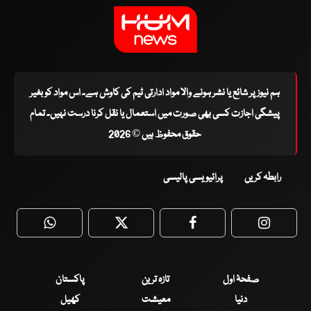
ہم نیوز پر شائع یا نشر ہونے والا مواد ادارتی ٹیم کی کاوش ہے۔ اس مواد کو بغیر
پیشگی اجازت کسی بھی صورت میں استعمال یا نقل کرنا درست نہیں۔ تمام
حقوق محفوظ ہیں © 2026
رابطہ کریں
پرائیویسی پالیسی
WhatsApp
Twitter
Facebook
Faceboo
صفحۂ اول
تازہ ترین
پاکستان
دنیا
معیشت
کھیل