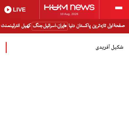
LIVE
10 Aug, 2026
صفحۂ اول
تازہ ترین
پاکستان
دنیا
ایران-اسرائیل جنگ
کھیل
انٹرٹینمنٹ
شکیل آفریدی