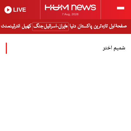
LIVE
7 Aug, 2026
صفحۂ اول
تازہ ترین
پاکستان
دنیا
ایران-اسرائیل جنگ
کھیل
انٹرٹینمنٹ
شمیم اختر