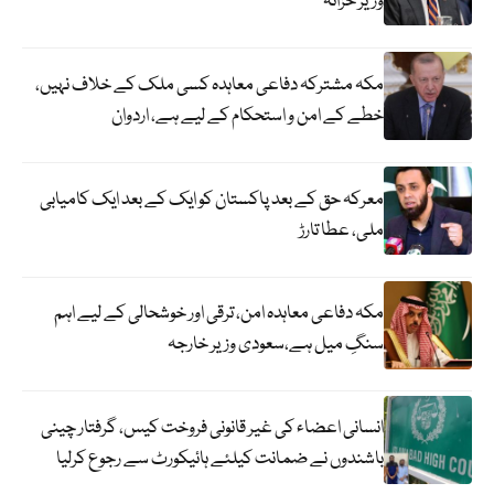
وزیر خزانہ
مکہ مشترکہ دفاعی معاہدہ کسی ملک کے خلاف نہیں،
خطے کے امن و استحکام کے لیے ہے، اردوان
معرکہ حق کے بعد پاکستان کو ایک کے بعد ایک کامیابی
ملی، عطا تارڑ
مکہ دفاعی معاہدہ امن، ترقی اور خوشحالی کے لیے اہم
سنگِ میل ہے،سعودی وزیر خارجہ
انسانی اعضاء کی غیر قانونی فروخت کیس، گرفتار چینی
باشندوں نے ضمانت کیلئے ہائیکورٹ سے رجوع کرلیا