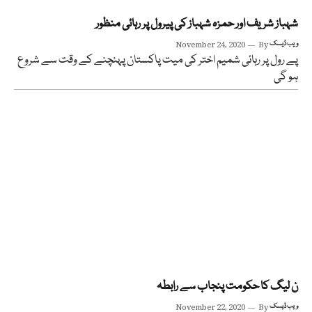
شہباز شریف اور حمزہ شہباز کی پیرول پر رہائی منظور
ویب ڈیسک
By
November 24, 2020
پے رول پر رہائی شمیم اختر کی میت پاکستان پہنچنے کے وقت سے شروع
ہو گی
ن لیگ کا حکومت پنجاب سے رابطہ
ویب ڈیسک
By
November 22, 2020