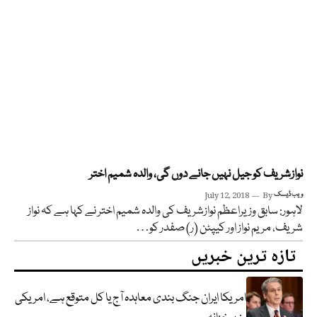
نوازشریف کو جیل نہیں جانے دوں گی، والدہ شمیم اختر
ویب ڈیسک
By
July 12, 2018
لاہور: سابق وزیراعظم نوازشریف کی والدہ شمیم اختر نے کہا ہے کہ نواز
شریف، مریم نواز اور کیپٹن (ر) صفدر کو…
تازہ ترین خبریں
امریکا ایران جنگ بندی معاہدہ آج یا کل متوقع ہے، امریکی