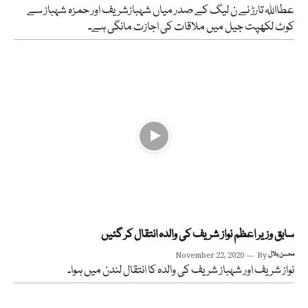
عطااللہ تارڑ نے ن لیگ کے صدر میاں شہبازشریف اور حمزہ شہباز سے
کوٹ لکھپت جیل میں ملاقات کی اجازت مانگی ہے۔
سابق وزیر اعظم نواز شریف کی والدہ انتقال کر گئیں
محسن بلال
By
November 22, 2020
نواز شریف اور شہباز شریف کی والدہ کا انتقال لندن میں ہوا۔