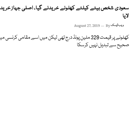
سعودی شخص بیٹے کیلئے کھلونے خریدنے گیا، اصلی جہاز خرید
لایا
ویب ڈیسک
By
August 27, 2019
کھلونے پر قیمت 329 ملین پونڈ درج تھی لیکن میں اسے مقامی کرنسی م
صحیح سے تبدیل نہیں کرسکا