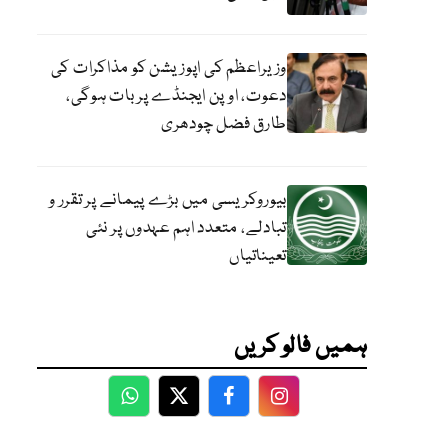
وزیراعظم کی اپوزیشن کو مذاکرات کی
دعوت، اوپن ایجنڈے پر بات ہوگی،
طارق فضل چودھری
بیوروکریسی میں بڑے پیمانے پر تقرر و
تبادلے، متعدد اہم عہدوں پر نئی
تعیناتیاں
ہمیں فالو کریں
WhatsApp
Twitter
Facebook
Facebook