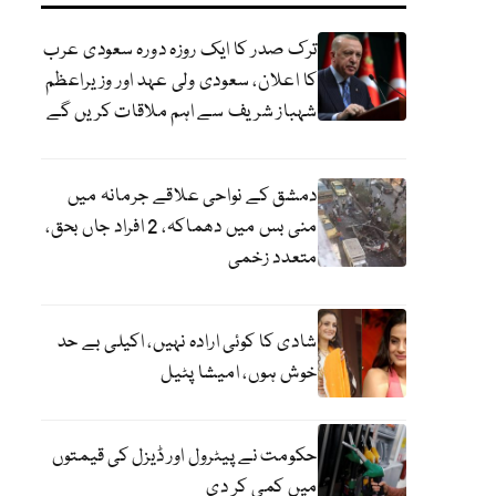
ترک صدر کا ایک روزہ دورہ سعودی عرب
کا اعلان، سعودی ولی عہد اور وزیراعظم
شہباز شریف سے اہم ملاقات کریں گے
دمشق کے نواحی علاقے جرمانہ میں
منی بس میں دھماکہ، 2 افراد جاں بحق،
متعدد زخمی
شادی کا کوئی ارادہ نہیں، اکیلی بے حد
خوش ہوں، امیشا پٹیل
حکومت نے پیٹرول اور ڈیزل کی قیمتوں
میں کمی کر دی