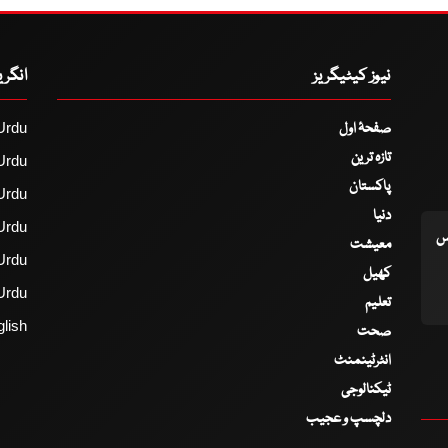
نیوز کیٹیگریز
انگر
صفحۂ اول
Urdu
تازہ ترین
Urdu
پاکستان
Urdu
دنیا
Urdu
اس
معیشت
Urdu
کھیل
Urdu
تعلیم
lish
صحت
انٹرٹینمنٹ
ٹیکنالوجی
دلچسپ و عجیب