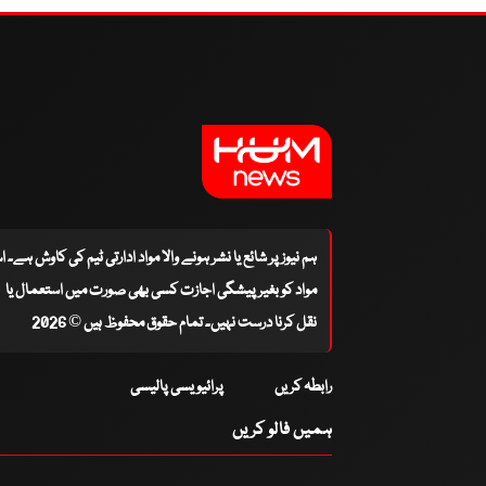
ہم نیوز پر شائع یا نشر ہونے والا مواد ادارتی ٹیم کی کاوش ہے۔ 
مواد کو بغیر پیشگی اجازت کسی بھی صورت میں استعمال یا
نقل کرنا درست نہیں۔ تمام حقوق محفوظ ہیں © 2026
رابطہ کریں
پرائیویسی پالیسی
ہمیں فالو کریں