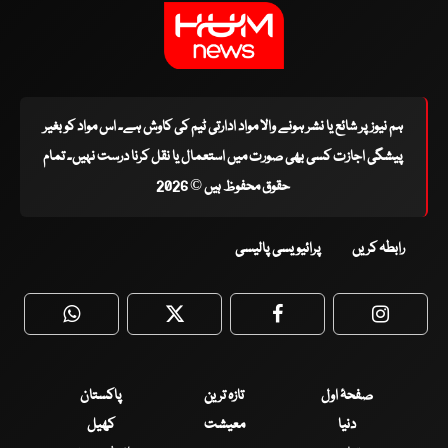
ہم نیوز پر شائع یا نشر ہونے والا مواد ادارتی ٹیم کی کاوش ہے۔ اس مواد کو بغیر
پیشگی اجازت کسی بھی صورت میں استعمال یا نقل کرنا درست نہیں۔ تمام
حقوق محفوظ ہیں © 2026
رابطہ کریں
پرائیویسی پالیسی
WhatsApp
Twitter
Facebook
Faceboo
صفحۂ اول
تازہ ترین
پاکستان
دنیا
معیشت
کھیل