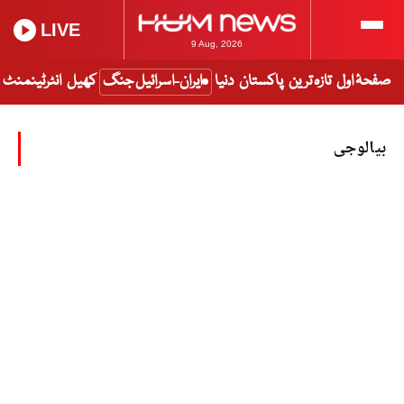
LIVE
9 Aug, 2026
صفحۂ اول
تازہ ترین
پاکستان
دنیا
ایران-اسرائیل جنگ
کھیل
انٹرٹینمنٹ
بیالوجی