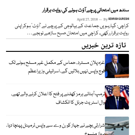
سندھ میں امتحانی پرچے آؤٹ ہونے کی روایت برقرار
April 27, 2018
By
SEHRISH QURESHI
کراچی: گیارہویں جماعت کے بیالوجی کے پرچے نے ’آؤٹ‘ ہوکر اپنی
روایت برقراررکھی۔ کراچی میں امتحان صبح ساڑھے نو بجے…
تازہ ترین خبریں
غزہ پلان مسترد، حماس کے مکمل غیر مسلح ہونے تک
فوج واپس نہیں بلائیں گے، اسرائیلی وزیراعظم
ٹرمپ آبنائے ہرمز کھلنے پر فتح کا اعلان کرنے والے تھے،
وال اسٹریٹ جرنل کا انکشاف
شرارتی بچے نے جہاز کو رن وے سے واپس ٹرمینل پہنچا دیا،
پرواز منسوخ