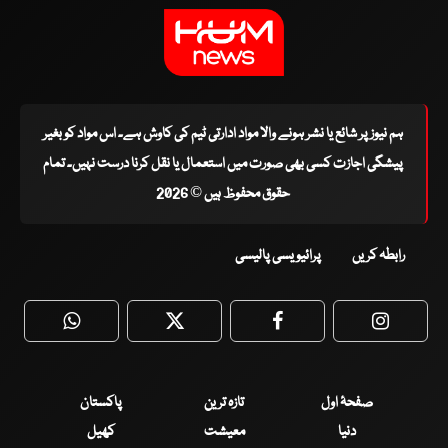
ہم نیوز پر شائع یا نشر ہونے والا مواد ادارتی ٹیم کی کاوش ہے۔ اس مواد کو بغیر
پیشگی اجازت کسی بھی صورت میں استعمال یا نقل کرنا درست نہیں۔ تمام
حقوق محفوظ ہیں © 2026
رابطہ کریں
پرائیویسی پالیسی
WhatsApp
Twitter
Facebook
Faceboo
صفحۂ اول
تازہ ترین
پاکستان
دنیا
معیشت
کھیل