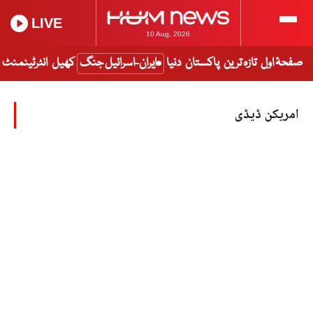
LIVE
10 Aug, 2026
صفحۂ اول
تازہ ترین
پاکستان
دنیا
ایران-اسرائیل جنگ
کھیل
انٹرٹینمنٹ
امریکن ڈیڈی