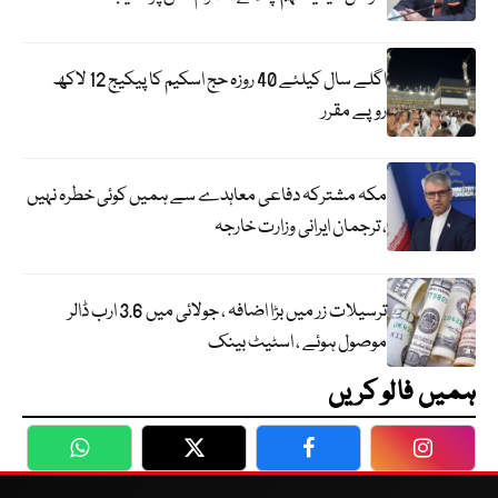
اگلے سال کیلئے 40 روزہ حج اسکیم کا پیکیج 12 لاکھ
روپے مقرر
مکہ مشترکہ دفاعی معاہدے سے ہمیں کوئی خطرہ نہیں
، ترجمان ایرانی وزارت خارجہ
ترسیلات زر میں بڑا اضافہ ، جولائی میں 3.6 ارب ڈالر
موصول ہوئے ، اسٹیٹ بینک
ہمیں فالو کریں
WhatsApp
Twitter
Facebook
Faceboo