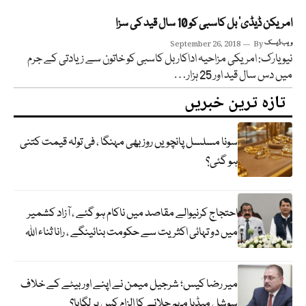
امریکن ڈیڈی‘ بل کاسبی کو 10 سال قید کی سزا
ویب ڈیسک
By
September 26, 2018
نیو یارک: امریکی مزاحیہ اداکار بل کاسبی کو خاتون سے زیادتی کے جرم
میں دس سال قید اور 25 ہزار…
تازہ ترین خبریں
سونا مسلسل پانچویں روز بھی مہنگا ، فی تولہ قیمت کتنی
ہو گئی؟
احتجاج کرنیوالے مقاصد میں ناکام ہو گئے ، آزاد کشمیر
میں دو تہائی اکثریت سے حکومت بنائینگے ، رانا ثناء اللہ
میر رضا کیس؛ شرجیل میمن نے اپنے اور بیٹے کے خلاف
سوشل میڈیا مہم چلانے کا الزام کس پر لگایا؟