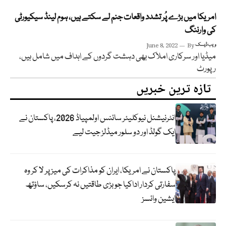
امریکا میں بڑے پُر تشدد واقعات جنم لے سکتے ہیں، ہوم لینڈ سیکیورٹی
کی وارننگ
ویب ڈیسک
By
June 8, 2022
میڈیا اور سرکاری املاک بھی دہشت گردوں کے اہداف میں شامل ہیں،
رپورٹ
تازہ ترین خبریں
انٹرنیشنل نیوکلیئر سائنس اولمپیاڈ 2026، پاکستان نے
ایک گولڈ اور دو سلور میڈلز جیت لیے
پاکستان نے امریکا، ایران کو مذاکرات کی میز پر لا کر وہ
سفارتی کردار اداکیا جو بڑی طاقتیں نہ کرسکیں، ساؤتھ
ایشین وائسز