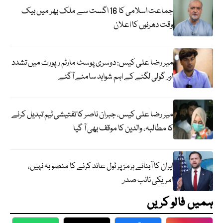
جماعت اسلامی کا 16 اگست سے ملک بھر میں بیک
وقت دھرنوں کا اعلان
میر رضا علی کیس: دوسری پوسٹ مارٹم رپورٹ میں تشدد
اور گولی لگنے کے اہم شواہد سامنے آگئے
میر رضا علی کیس، جبران ناصر کا تفتیشی ٹیم تبدیل کرنے
کا مطالبہ، والدین کا موقف بھی آ گیا
ایران کا آبنائے ہرمز پر ٹول عائد کرنے کا منصوبہ نہیں،
امریکی نائب صدر
ہمیں فالو کریں