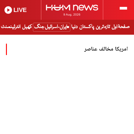
LIVE
9 Aug, 2026
صفحۂ اول
تازہ ترین
پاکستان
دنیا
ایران-اسرائیل جنگ
کھیل
انٹرٹینمنٹ
امریکا مخالف عناصر