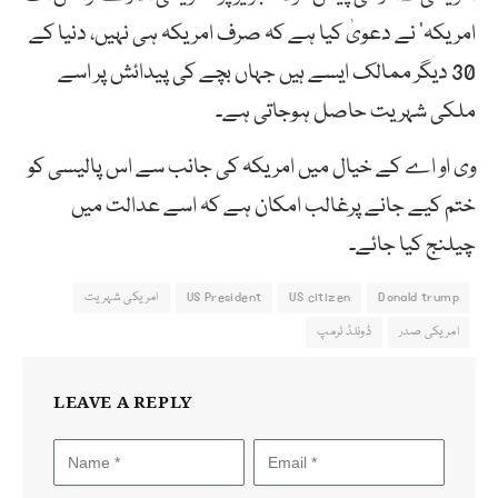
امریکہ‘ نے دعویٰ کیا ہے کہ صرف امریکہ ہی نہیں، دنیا کے
30 دیگر ممالک ایسے ہیں جہاں بچے کی پیدائش پر اسے
ملکی شہریت حاصل ہوجاتی ہے۔
وی او اے کے خیال میں امریکہ کی جانب سے اس پالیسی کو
ختم کیے جانے پرغالب امکان ہے کہ اسے عدالت میں
چیلنج کیا جائے۔
Donald trump
US citizen
US President
امریکی شہریت
امریکی صدر
ڈونلڈ ٹرمپ
LEAVE A REPLY