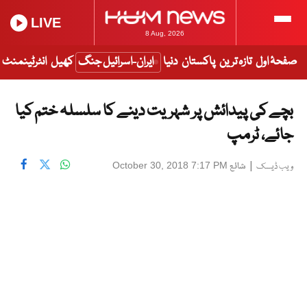
LIVE
8 Aug, 2026
صفحۂ اول
تازہ ترین
پاکستان
دنیا
ایران-اسرائیل جنگ
کھیل
انٹرٹینمنٹ
بچے کی پیدائش پر شہریت دینے کا سلسلہ ختم کیا
جائے، ٹرمپ
|
شائع
October 30, 2018 7:17 PM
ویب ڈیسک