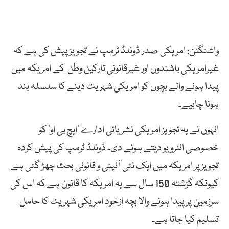
واشنگٹن: امریکی صدر ڈونلڈ ٹرمپ نے تجویز پیش کی ہے کہ
غیرامریکی باشندوں اور غیرقانونی تارکین وطن کے امریکہ میں
پیدا ہونے والے بچوں کو امریکی شہریت دینے کا سلسلہ بند
ہونا چاہیے۔
انہوں نے یہ تجویز امریکی نشریاتی ادارے ’ایچ بی او‘ کو
خصوصی انٹرویو دیتے ہوئے دی۔ ڈونلڈ ٹرمپ کی پیش کردہ
تجویز پر امریکہ میں ایک نئی آئینی و قانونی بحث چھڑ گئی ہے
کیونکہ گزشتہ 150 سال سے یہ امریکہ کا قانون ہے کہ اس کی
سرزمین پر پیدا ہونے والا بچہ ازخود امریکی شہریت کا حامل
تسلیم کیا جاتا ہے۔