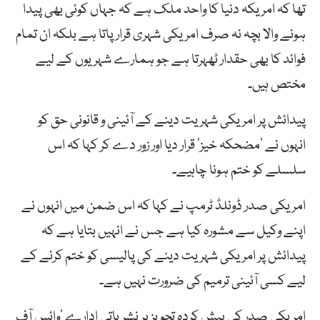
تھا کہ امریکہ دنیا کا واحد ملک ہے کہ جہاں کوئی بھی پیدا
ہونے والا بچہ نہ صرف امریکی شہری قرار پاتا ہے بلکہ ان تمام
فوائد کا بھی حقدار ٹھہرتا ہے جو ہمارے شہریوں کے لیے
مختص ہیں۔
پیدائش پر امریکی شہریت دینے کے آئینی و قانونی حق کو
انہوں نے ’مضحکہ خیز‘ قرار دیا اور زور دے کر کہا کہ اس
سلسلے کو ختم ہونا چاہیے۔
امریکی صدر ڈونلڈ ٹرمپ نے کہا کہ اس ضمن میں انہوں نے
اپنے وکیل سے مشورہ کیا ہے جس نے انہیں بتایا ہے کہ
پیدائش پر امریکی شہریت دینے کی پالیسی کو ختم کرنے کے
لیے کسی آئینی ترمیم کی ضرورت نہیں ہے۔
امریکی صدر کی پیش کردہ تجویز پر نشریاتی ادارے ’وائس آف