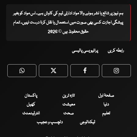
ہم نیوز پر شائع یا نشر ہونے والا مواد ادارتی ٹیم کی کاوش ہے۔ اس مواد کو بغیر
پیشگی اجازت کسی بھی صورت میں استعمال یا نقل کرنا درست نہیں۔ تمام
حقوق محفوظ ہیں © 2026
رابطہ کریں
پرائیویسی پالیسی
WhatsApp
Twitter
Facebook
Faceboo
صفحۂ اول
تازہ ترین
پاکستان
دنیا
معیشت
کھیل
تعلیم
صحت
انٹرٹینمنٹ
ٹیکنالوجی
دلچسپ و عجیب