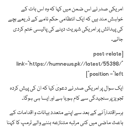
امریکی صدر نے اس ضمن میں کہا کہ وہ اس بات کے
خواہش مند ہیں کہ ایک انتظامی حکم نامے کے ذریعے بچے
کی پیدائش پر امریکی شہریت دینے کی پالیسی ختم کردی
جائے۔
[post-relate
link=”https://humnews.pk//latest/55398/”
position =”left”]
ایک سوال پر امریکی صدر نے دعویٰ کیا کہ ان کی پیش کردہ
تجویز پر سنجیدگی سے کام ہورہا ہے اور ایسا ہی ہوگا۔
برسراقتدارآنے کے بعد سے اپنے متعدد بیانات و اقدامات کے
باعث ماضی میں کئی مرتبہ متنازعہ بننے والے ٹرمپ کا کہنا