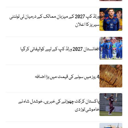
ورلڈ کپ 2027 کے میزبان ممالک کے درمیان ٹی ٹوئنٹی
سیریز کا اعلان
افغانستان 2027 ورلڈ کپ کے لیے کوالیفائی کرگیا
4 روز میں سونے کی قیمت میں بڑا اضافہ
پاکستان کرکٹ چھوڑنے کی خبریں، خوشدل شاہ نے
خاموشی توڑ دی