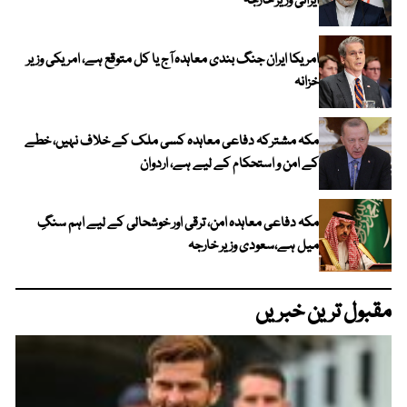
ایرانی وزیر خارجہ
امریکا ایران جنگ بندی معاہدہ آج یا کل متوقع ہے، امریکی وزیر
خزانہ
مکہ مشترکہ دفاعی معاہدہ کسی ملک کے خلاف نہیں، خطے
کے امن و استحکام کے لیے ہے، اردوان
مکہ دفاعی معاہدہ امن، ترقی اور خوشحالی کے لیے اہم سنگِ
میل ہے،سعودی وزیر خارجہ
مقبول ترین خبریں