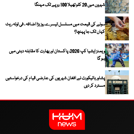
شہروں میں 20 کلو تھیلا 100 روپے تک مہنگا
سونے کی قیمت میں مسلسل تیسرے روز بڑا اضافہ ، فی تولہ ریٹ
کہاں تک جا پہنچا؟
ویمنز ایشیا کپ 2026، پاکستان اور بھارت کا مقابلہ دبئی میں
ہو گا
پشاور ہائیکورٹ نے افغان شہریوں کی عارضی قیام کی درخواستیں
مسترد کر دیں