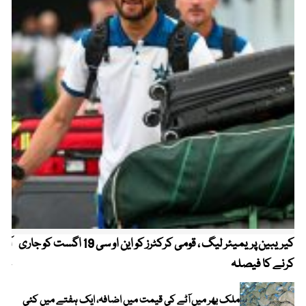
کیریبین پریمیئر لیگ ، قومی کرکٹرز کو این او سی 19 اگست کو جاری
آز
کرنے کا فیصلہ
چھی
ملک بھر میں آٹے کی قیمت میں اضافہ، ایک ہفتے میں کئی