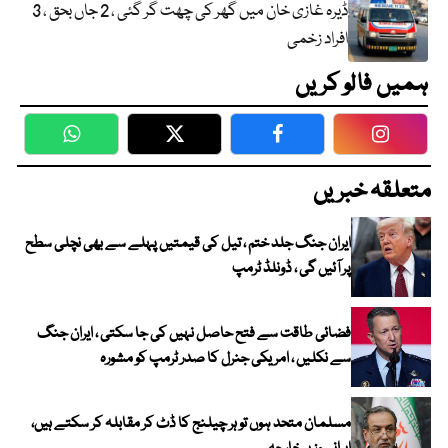
ڈیرہ غازی خان میں گھر کی چھت گر گئی ، 2 جاں بحق ، 3
افراد زخمی
ہمیں فالو کریں
WhatsApp
Twitter
Facebook
Faceboo
متعلقہ خبریں
ایران جنگ جلد ختم ، تیل کی قیمتیں پہلے سے بھی نچلی سطح
پر آئیں گی ، ڈونلڈ ٹرمپ
فضائی طاقت سے فتح حاصل نہیں کی جا سکتی ، ایران جنگ
سے نکلیں ، امریکی جنرل کا صدر ٹرمپ کو مشورہ
مسلمان متحد ہوں تو ہر چیلنج کا ڈٹ کر مقابلہ کر سکتے ہیں،