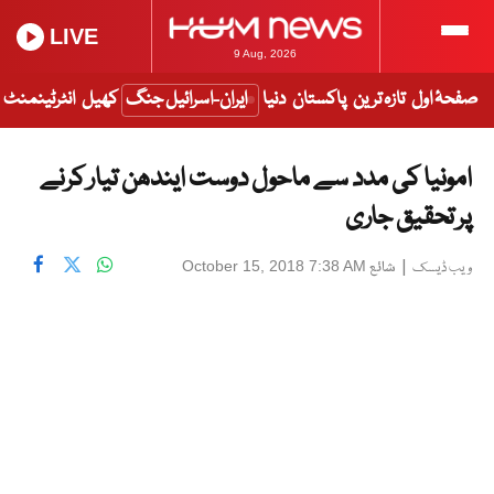
LIVE
9 Aug, 2026
صفحۂ اول
تازہ ترین
پاکستان
دنیا
ایران-اسرائیل جنگ
کھیل
انٹرٹینمنٹ
امونیا کی مدد سے ماحول دوست ایندھن تیار کرنے
پر تحقیق جاری
|
شائع
October 15, 2018 7:38 AM
ویب ڈیسک