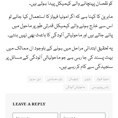
کو نقصان پہنچانے والے کیمیکل پیدا ہوتے ہیں۔
ماہرین کا کہنا ہے کہ اگر امونیا فیولز کا استعمال کیا جائے تو
اس سے خارج ہونے والے کیمیکل قدرتی طور پر ماحول میں
پائے جاتے ہیں اور ماحولیاتی آلودگی کا باعث بھی نہیں بنتے۔
یہ تحقیق ابتدائی مراحل میں ہونے کے باوجود ان ممالک میں
بہت پسند کی جا رہی ہے جو ماحولیاتی آلودگی کے مسائل پر
سنجیدگی سے کام کر رہے ہیں۔
امونیا فیولز
اوزون
ایتھینال
بڑی معیشتیں
دین سویرڑ
رائس یونیورسٹی
ماحولیاتی آلودگی
LEAVE A REPLY