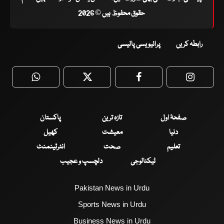
حقوق محفوظ ہیں © 2026
رابطہ کریں
پرائیویسی پالیسی
WhatsApp
Twitter
Facebook
Faceboo
صفحۂ اول
تازہ ترین
پاکستان
دنیا
معیشت
کھیل
تعلیم
صحت
انٹرٹینمنٹ
ٹیکنالوجی
دلچسپ و عجیب
Pakistan News in Urdu
Sports News in Urdu
Business News in Urdu