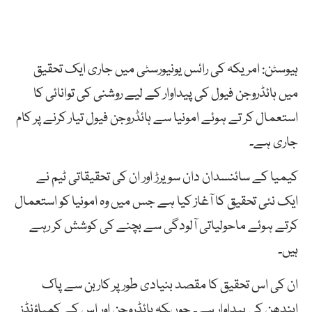
ہیوسٹن: امریکہ کی رائس یونیورسٹی میں جاری ایک تحقیق
میں ہائڈروجن فیول کی پیداوار کے لیے روشنی کی توانائی کا
استعمال کر تے ہوئے امونیا سے ہائڈروجن فیول تیار کرنے پر کام
جاری ہے۔
کیمیا کے سائنسدان دان سویرڑ اور ان کی تحقیقاتی ٹیم نے
ایک نئی تحقیق کا آغاز کیا ہے جس میں وہ امونیا کو استعمال
کرتے ہوئے ماحولیاتی آلودگی سے بچنے کی کوشش کر رہے
ہیں۔
ان کی اس تحقیق کا مقصد بنیادی طور پر کاربن سے پاک
ایندھن کی پیداوار ہے۔ چوںکہ ہائڈروجن اور اس کے کمپاؤنڈز