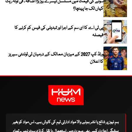
سونے کی قیمت میں مسلسل تیسرے روز بڑا اضافہ ، فی تولہ ریٹ
کہاں تک جا پہنچا؟
پی ٹی اے کا ای سم کے اجرا اور تبدیلی کی فیس کم کرنے کا
فیصلہ
ورلڈ کپ 2027 کے میزبان ممالک کے درمیان ٹی ٹوئنٹی سیریز
کا اعلان
ہم نیوز پر شائع یا نشر ہونے والا مواد ادارتی ٹیم کی کاوش ہے۔ اس مواد کو بغیر
پیشگی اجازت کسی بھی صورت میں استعمال یا نقل کرنا درست نہیں۔ تمام