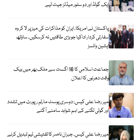
ایک گولڈ اور دو سلور میڈلز جیت لیے
پاکستان نے امریکا، ایران کو مذاکرات کی میز پر لا کر وہ
سفارتی کردار اداکیا جو بڑی طاقتیں نہ کرسکیں، ساؤتھ
ایشین وائسز
جماعت اسلامی کا 16 اگست سے ملک بھر میں بیک
وقت دھرنوں کا اعلان
میر رضا علی کیس: دوسری پوسٹ مارٹم رپورٹ میں تشدد
اور گولی لگنے کے اہم شواہد سامنے آگئے
میر رضا علی کیس، جبران ناصر کا تفتیشی ٹیم تبدیل کرنے