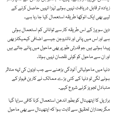
زیادہ تر قابل دریافت نہیں ہوتے لہٰزا انہیں حاصل کرنے کے
لیے بھی ایک انوکھا طریقہ استعمال کیا جا رہا ہے۔
دین سویرڑ کے اس طریقہ کار سے توانائی کم استعمال ہوتی
ہے اور اس میں پانی اور نائٹروجن جیسے اضافی کیمیکلز بھی
پیدا ہوتے ہیں جو قدرتی طور پر بھی ماحول میں پائے جاتے ہیں
اور ان سے ماحول کو کوئی نقصان نہیں ہوتا۔
دنیا میں ماحولیاتی آلودگی بڑھنے سے جب اوزون کی تہہ متاثر
ہونے لگی تو دنیا کے کئی بڑے ممالک نے کاربن فیولز کے
متبادل تجویز کرنے شروع کیے۔
برازیل کا ایتھینال کو بطور اندھن استعمال کرنا کافی سرایا گیا
مگر بعدازان تحقیق سے ثابت ہوا کہ ایتھینال سے بھی ماحول