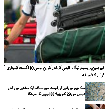
کیریبین پریمیئر لیگ ، قومی کرکٹرز کو این او سی 19 اگست کو جاری
آز
کرنے کا فیصلہ
چھی
ملک بھر میں آٹے کی قیمت میں اضافہ، ایک ہفتے میں کئی
شہروں میں 20 کلو تھیلا 100 روپے تک مہنگا