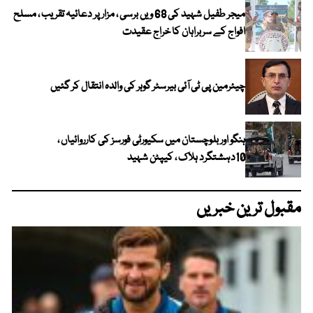
میجر طفیل شہید کی 68 ویں برسی ، مزار پر دعائیہ تقریب ، مسلح
افواج کے سربراہان کا خراج عقیدت
چیئرمین پی ٹی آئی بیرسٹر گوہر کی والدہ انتقال کر گئیں
ہنگو اور بلوچستان میں سکیورٹی فورسز کی کارروائیاں ،
10دہشتگرد ہلاک ، کیپٹن شہید
مقبول ترین خبریں