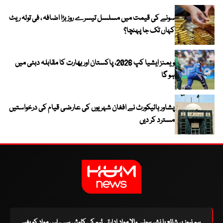
سونے کی قیمت میں مسلسل تیسرے روز بڑا اضافہ ، فی تولہ ریٹ
کہاں تک جا پہنچا؟
ویمنز ایشیا کپ 2026، پاکستان اور بھارت کا مقابلہ دبئی میں
ہو گا
پشاور ہائیکورٹ نے افغان شہریوں کی عارضی قیام کی درخواستیں
مسترد کر دیں
ہم نیوز پر شائع یا نشر ہونے والا مواد ادارتی ٹیم کی کاوش ہے۔ اس مواد کو بغیر