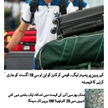
کیریبین پریمیئر لیگ ، قومی کرکٹرز کو این او سی 19 اگست کو جاری
آز
کرنے کا فیصلہ
چھی
ملک بھر میں آٹے کی قیمت میں اضافہ، ایک ہفتے میں کئی
شہروں میں 20 کلو تھیلا 100 روپے تک مہنگا