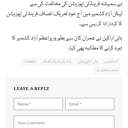
نے ہمیشہ فرینڈلی اپوزیشن کی مخالفت کی ہے
لیکن آزادکشمیر میں آج خود تحریک انصاف فرینڈلی اپوزیشن
کا کردار ادا کر رہی ہے۔
بانی اراکین نے عمران کان سے بطور وزیراعظم آزاد کشمیر کا
دورہ کرنے کا مطالبہ بھی کیا۔
آزاد کشمیر
بانی اراکین پارٹی
پاکستان تحریک انصاف
تحفضات
منتخب نمائندے
LEAVE A REPLY