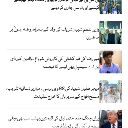
کیلئے این او سی جاری کر دیئے
وزیر اعظم شہباز شریف کی وفد کے ہمراہ روضہ رسولؐ پر
حاضری
میر رضا کی قبر کشائی کی کارروائی شروع ، والدین کے ڈی
این اے سیمپل بھی لینے کا فیصلہ
میجر طفیل شہید کی 68 ویں برسی ، مزار پر دعائیہ تقریب ،
مسلح افواج کے سربراہان کا خراج عقیدت
ایران جنگ جلد ختم ، تیل کی قیمتیں پہلے سے بھی نچلی
سطح پر آئیں گی ، ڈونلڈ ٹرمپ