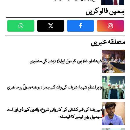
ہمیں فالو کریں
WhatsApp
Twitter
Facebook
Faceboo
متعلقہ خبریں
شہداء اور غازیوں کو سول ایوارڈز دینے کی منظوری
وزیر اعظم شہباز شریف کی وفد کے ہمراہ روضہ رسولؐ پر حاضری
میر رضا کی قبر کشائی کی کارروائی شروع ، والدین کے ڈی این اے
سیمپل بھی لینے کا فیصلہ