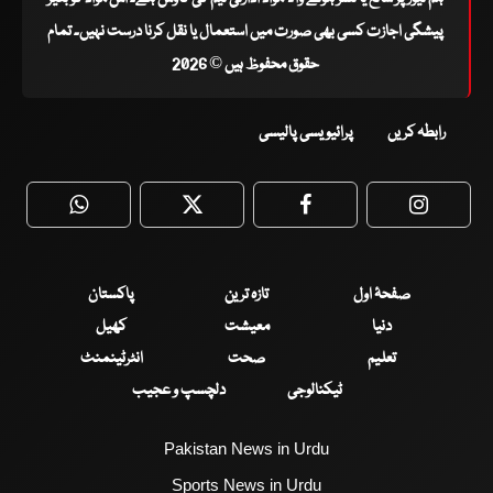
پیشگی اجازت کسی بھی صورت میں استعمال یا نقل کرنا درست نہیں۔ تمام
حقوق محفوظ ہیں © 2026
رابطہ کریں
پرائیویسی پالیسی
WhatsApp
Twitter
Facebook
Faceboo
صفحۂ اول
تازہ ترین
پاکستان
دنیا
معیشت
کھیل
تعلیم
صحت
انٹرٹینمنٹ
ٹیکنالوجی
دلچسپ و عجیب
Pakistan News in Urdu
Sports News in Urdu