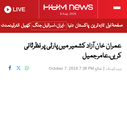
LIVE
8 Aug, 2026
صفحۂ اول
تازہ ترین
پاکستان
دنیا
ایران-اسرائیل جنگ
کھیل
انٹرٹینمنٹ
عمران خان آزاد کشمیر میں پارٹی پر نظرثانی
کریں،عامرجمیل
|
شائع
October 7, 2018 7:38 PM
ویب ڈیسک