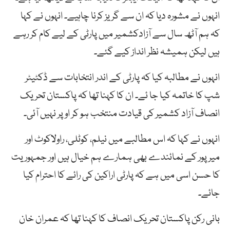
انہوں نے مشورہ دیا کہ ان سے گریز کرنا چاہیے۔ انہوں نے کہا
کہ ہم آٹھ سال سے آزادکشمیر میں پارٹی کے لیے کام کر رہے
ہیں لیکن ہمیشہ نظر انداز کیے گئے۔
انہوں نے مطالبہ کیا کہ پارٹی کے اندر انتخابات سے ڈکٹیٹر
شپ کا خاتمہ کیا جا ئے۔ ان کا کہنا تھا کہ پاکستان تحریک
انصاف آزاد کشمیر کی قیادت منتخب ہو کر اوپر نہیں آئی۔
انہوں نے کہا کہ اس مطالبے میں نیلم، کوٹلی، راولاکوٹ اور
میرپور کے نمائندے بھی ہمارے ہم خیال ہیں اور جمہوریت
کا حسن اسی میں ہے کہ پارٹی اراکین کی رائے کا احترام کیا
جائے۔
بانی رکن پاکستان تحریک انصاف کا کہنا تھا کہ عمران خان