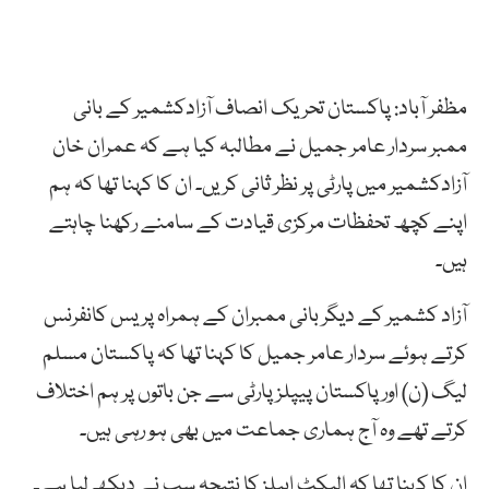
مظفر آباد: پاکستان تحریک انصاف آزادکشمیر کے بانی
ممبر سردار عامر جمیل نے مطالبہ کیا ہے کہ عمران خان
آزادکشمیر میں پارٹی پر نظر ثانی کریں۔ ان کا کہنا تھا کہ ہم
اپنے کچھ تحفظات مرکزی قیادت کے سامنے رکھنا چاہتے
ہیں۔
آزاد کشمیر کے دیگر بانی ممبران کے ہمراہ پریس کانفرنس
کرتے ہوئے سردار عامر جمیل کا کہنا تھا کہ پاکستان مسلم
لیگ (ن) اور پاکستان پیپلز پارٹی سے جن باتوں پر ہم اختلاف
کرتے تھے وہ آج ہماری جماعت میں بھی ہو رہی ہیں۔
ان کا کہنا تھا کہ الیکٹ ایبلز کا نتیجہ سب نے دیکھ لیا ہے۔