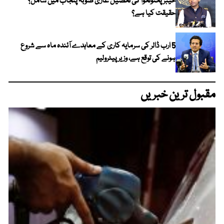
خیبر پختونخوا کی تحصیل غازی صوبہ پنجاب میں شامل؟
حقیقت کیا ہے؟
5 ارب ڈالر کی سرمایہ کاری کے معاہدے آئندہ ماہ سے شروع
ہونے کی توقع ہے، وزیر پیٹرولیم
مقبول ترین خبریں