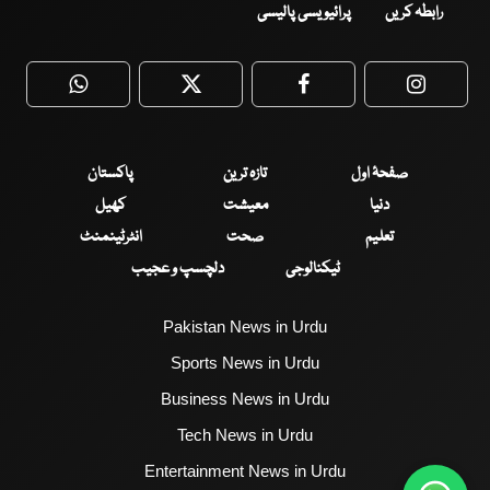
رابطہ کریں
پرائیویسی پالیسی
WhatsApp
Twitter
Facebook
Faceboo
صفحۂ اول
تازہ ترین
پاکستان
دنیا
معیشت
کھیل
تعلیم
صحت
انٹرٹینمنٹ
ٹیکنالوجی
دلچسپ و عجیب
Pakistan News in Urdu
Sports News in Urdu
Business News in Urdu
Tech News in Urdu
Entertainment News in Urdu