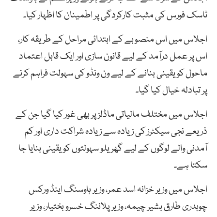
ٹاسک فورس کی مثبت کارکردگی پر اطمینان کا اظہار کیا۔
اجلاس میں اس منصوبے کے ابتدائی مراحل کے طریقہ کار،
اس پر
عمل درآمد کے لیے قانون سازی اور ایک قابل اعتماد
ماحول کو یقینی بنانے کے لیے ون ونڈو کی سہولت فراہم کرنے
پر تبادلہ خیال کیا گیا۔
اجلاس میں مختلف مالیاتی ماڈلز پر بھی غور کیا گیا جن کے
ذریعے نجی سیکٹرز کی زیادہ سے زیادہ شراکت داری اور
کم
آمدنی والے لوگوں کے لیے گھریلو سہولتوں کو یقینی بنایا جا
سکتا ہے۔
اجلاس میں وزیر خزانہ اسد عمر، وزیر ہاوسنگ اینڈ ورکس
چوہدری طارق بشیر چیمہ، وزیر پلاننگ خسرو بختیار، وزیر