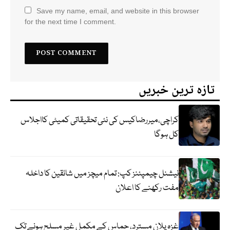
Save my name, email, and website in this browser
for the next time I comment.
تازہ ترین خبریں
کراچی،میررضاکیس کی نئی تحقیقاتی کمیٹی کااجلاس
کل ہوگا
نیشنل چیمپئنز کپ: تمام میچز میں شائقین کا داخلہ
مفت رکھنے کا اعلان
غزہ پلان مسترد، حماس کے مکمل غیر مسلح ہونے تک