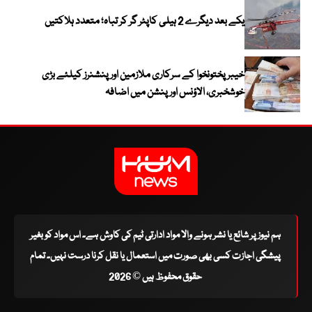
یکے بعد دیگرے 2 ہیلی کاپٹر گر کر تباہ؛ متعدد ہلاکتیں
خیبرپختونخوا کے سرکاری ملازمین اور پنشنرز کیلئے بڑی
خوشخبری، الاؤنس اور پنشن میں اضافہ
ہم نیوز پر شائع یا نشر ہونے والا مواد ادارتی ٹیم کی کاوش ہے۔ اس مواد کو بغیر
پیشگی اجازت کسی بھی صورت میں استعمال یا نقل کرنا درست نہیں۔ تمام
حقوق محفوظ ہیں © 2026