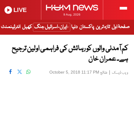
LIVE
9 Aug, 2026
صفحۂ اول
تازہ ترین
پاکستان
دنیا
ایران-اسرائیل جنگ
کھیل
انٹرٹینمنٹ
کم آمدنی والوں کو رہائش کی فراہمی اولین ترجیح
ہے۔ عمران خان
|
شائع
October 5, 2018 11:17 PM
ویب ڈیسک