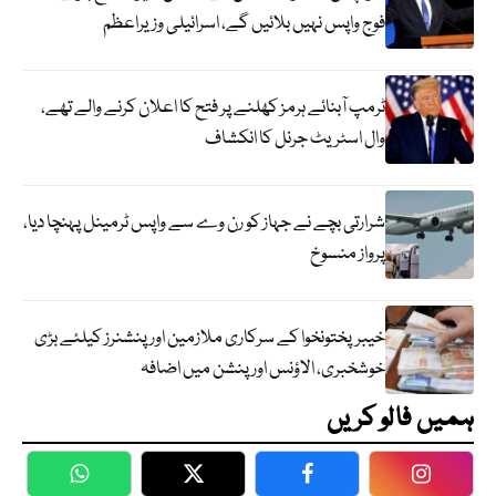
فوج واپس نہیں بلائیں گے، اسرائیلی وزیراعظم
ٹرمپ آبنائے ہرمز کھلنے پر فتح کا اعلان کرنے والے تھے،
وال اسٹریٹ جرنل کا انکشاف
شرارتی بچے نے جہاز کو رن وے سے واپس ٹرمینل پہنچا دیا،
پرواز منسوخ
خیبرپختونخوا کے سرکاری ملازمین اور پنشنرز کیلئے بڑی
خوشخبری، الاؤنس اور پنشن میں اضافہ
ہمیں فالو کریں
WhatsApp
Twitter
Facebook
Faceboo