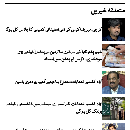
متعلقہ خبریں
کراچی،میررضاکیس کی نئی تحقیقاتی کمیٹی کااجلاس کل ہوگا
خیبرپختونخوا کے سرکاری ملازمین اور پنشنرز کیلئے بڑی
خوشخبری، الاؤنس اور پنشن میں اضافہ
آزاد کشمیر انتخابات متنازع بنا دیئے گئے، چودھری یاسین
آزاد کشمیر انتخابات کے تیسرے مرحلے میں 4 نشستوں کیلئے
پولنگ کل ہو گی