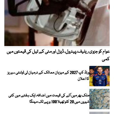
عوام کو جزوی ریلیف، پیٹرول، ڈیزل اور مٹی کے تیل کی قیمتوں میں
4 روز میں سونے کی قیمت میں بڑا اضافہ
کمی
ورلڈ کپ 2027 کے میزبان ممالک کے درمیان ٹی ٹوئنٹی سیریز
کا اعلان
ملک بھر میں آٹے کی قیمت میں اضافہ، ایک ہفتے میں کئی
شہروں میں 20 کلو تھیلا 100 روپے تک مہنگا