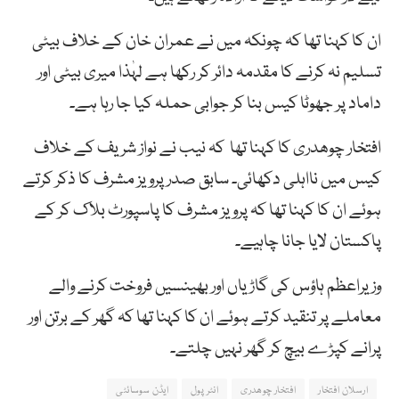
ان کا کہنا تھا کہ چونکہ میں نے عمران خان کے خلاف بیٹی
تسلیم نہ کرنے کا مقدمہ دائر کر رکھا ہے لہٰذا میری بیٹی اور
داماد پر جھوٹا کیس بنا کر جوابی حملہ کیا جا رہا ہے۔
افتخار چوھدری کا کہنا تھا کہ نیب نے نواز شریف کے خلاف
کیس میں نااہلی دکھائی۔ سابق صدر پرویز مشرف کا ذکر کرتے
ہوئے ان کا کہنا تھا کہ پرویز مشرف کا پاسپورٹ بلاک کر کے
پاکستان لایا جانا چاہیے۔
وزیراعظم ہاؤس کی گاڑیاں اور بھینسیں فروخت کرنے والے
معاملے پر تنقید کرتے ہوئے ان کا کہنا تھا کہ گھر کے برتن اور
پرانے کپڑے بیچ کر گھر نہیں چلتے۔
ارسلان افتخار
افتخار چوھدری
انٹر پول
ایڈن سوسائٹی