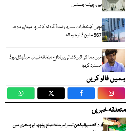
ہیں،چیف جسٹس
بچوں کو خطرات سے بروقت آگاہ نہ کرنے پر میٹا پر مزید
567 ملین ڈالر جرمانہ
میر رضا کی قبر کشائی پر تنازع،اہلخانہ نے نیا میڈیکل بورڈ
مسترد کردیا
ہمیں فالو کریں
WhatsApp
Twitter
Facebook
Faceboo
متعلقہ خبریں
آزاد کشمیرالیکشن تیسرا مرحلہ؛ضلع پونچھ اور پلندری میں