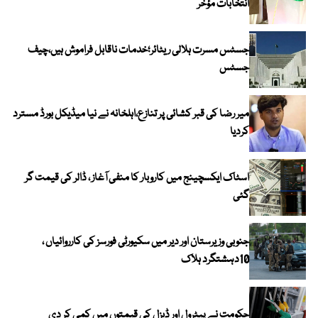
انتخابات مؤخر
جسٹس مسرت ہلالی ریٹائر؛خدمات ناقابل فراموش ہیں،چیف
جسٹس
میر رضا کی قبر کشائی پر تنازع،اہلخانہ نے نیا میڈیکل بورڈ مسترد
کردیا
اسٹاک ایکسچینج میں کاروبار کا منفی آغاز ، ڈالر کی قیمت گر
گئی
جنوبی وزیرستان اور دیر میں سکیورٹی فورسز کی کارروائیاں ،
10دہشتگرد ہلاک
حکومت نے پیٹرول اور ڈیزل کی قیمتوں میں کمی کر دی