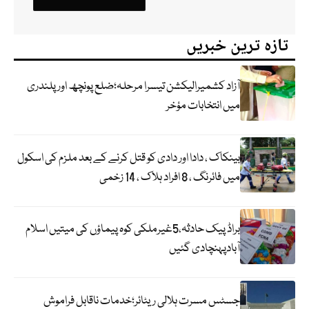
تازہ ترین خبریں
آزاد کشمیرالیکشن تیسرا مرحلہ؛ضلع پونچھ اور پلندری
میں انتخابات مؤخر
بینکاک ، دادا اور دادی کو قتل کرنے کے بعد ملزم کی اسکول
میں فائرنگ ، 8 افراد ہلاک ، 14 زخمی
براڈ پیک حادثہ،5غیرملکی کوہ پیماؤں کی میتیں اسلام
آبادپہنچادی گئیں
جسٹس مسرت ہلالی ریٹائر؛خدمات ناقابل فراموش