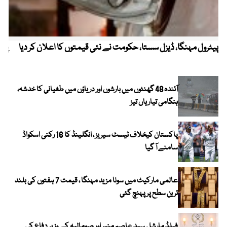
پیٹرول مہنگا، ڈیزل سستا، حکومت نے نئی قیمتوں کا اعلان کر دیا
پنج
آئندہ 48 گھنٹوں میں بارشوں اور دریاؤں میں طغیانی کا خدشہ،
ہنگامی تیاریاں تیز
پاکستان کیخلاف ٹیسٹ سیریز ، انگلینڈ کا 16 رکنی اسکواڈ
سامنے آ گیا
عالمی مارکیٹ میں سونا مزید مہنگا ، قیمت 7 ہفتوں کی بلند
ترین سطح پر پہنچ گئی
فیلڈ مارشل سید عاصم منیر اور صومالیہ کے وزیر دفاع کی