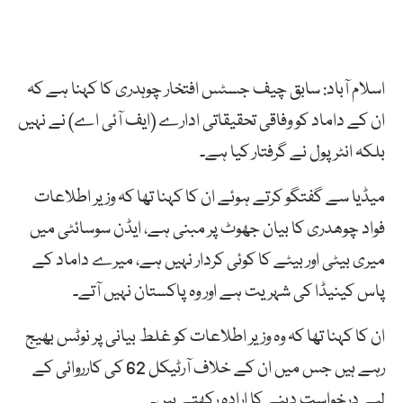
اسلام آباد: سابق چیف جسٹس افتخار چوہدری کا کہنا ہے کہ
ان کے داماد کو وفاقی تحقیقاتی ادارے (ایف آئی اے) نے نہیں
بلکہ انٹرپول نے گرفتار کیا ہے۔
میڈیا سے گفتگو کرتے ہوئے ان کا کہنا تھا کہ وزیر اطلاعات
فواد چوھدری کا بیان جھوٹ پر مبنی ہے، ایڈن سوسائٹی میں
میری بیٹی اور بیٹے کا کوئی کردار نہیں ہے، میرے داماد کے
پاس کینیڈا کی شہریت ہے اور وہ پاکستان نہیں آتے۔
ان کا کہنا تھا کہ وہ وزیر اطلاعات کو غلط بیانی پر نوٹس بھیج
رہے ہیں جس میں ان کے خلاف آرٹیکل 62 کی کارروائی کے
لیے درخواست دینے کا ارادہ رکھتے ہیں۔