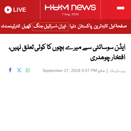
LIVE
7 Aug, 2026
صفحۂ اول
تازہ ترین
پاکستان
دنیا
ایران-اسرائیل جنگ
کھیل
انٹرٹینمنٹ
ایڈن سوسائٹی سے میرے بچوں کا کوئی تعلق نہیں،
افتخار چوھدری
|
شائع
September 27, 2018 9:57 PM
ویب ڈیسک