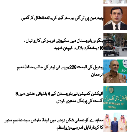
چیئرمین پی ٹی آئی بیرسٹر گوہر کی والدہ انتقال کر گئیں
ہنگو اور بلوچستان میں سکیورٹی فورسز کی کارروائیاں ،
10دہشتگرد ہلاک ، کیپٹن شہید
پیٹرول کی قیمت 228 روپے فی لیٹر کی جائے، حافظ نعیم
الرحمان
الیکشن کمیشن نے بلوچستان کے 4 بلدیاتی حلقوں میں 9
اگست کی پولنگ ملتوی کردی
معاہدے کو عملی شکل دینے میں فیلڈ مارشل سید عاصم منیر
کا کردار قابل قدر ہے، وزیراعظم