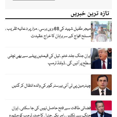
تازہ ترین خبریں
میجر طفیل شہید کی 68 ویں برسی ، مزار پر دعائیہ تقریب ،
مسلح افواج کے سربراہان کا خراج عقیدت
ایران جنگ جلد ختم ، تیل کی قیمتیں پہلے سے بھی نچلی
سطح پر آئیں گی ، ڈونلڈ ٹرمپ
چیئرمین پی ٹی آئی بیرسٹر گوہر کی والدہ انتقال کر گئیں
فضائی طاقت سے فتح حاصل نہیں کی جا سکتی ، ایران
جنگ سے نکلیں ، امریکی جنرل کا صدر ٹرمپ کو مشورہ