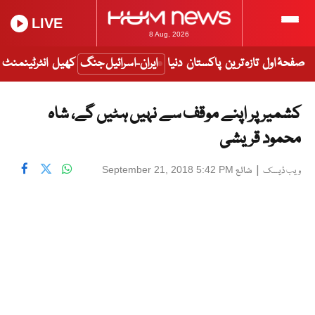
LIVE
8 Aug, 2026
صفحۂ اول
تازہ ترین
پاکستان
دنیا
ایران-اسرائیل جنگ
کھیل
انٹرٹینمنٹ
کشمیر پر اپنے موقف سے نہیں ہٹیں گے، شاہ
محمود قریشی
|
شائع
September 21, 2018 5:42 PM
ویب ڈیسک