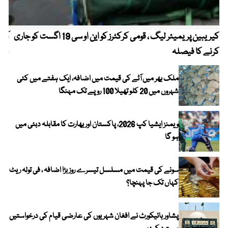
کیریبین پریمیئر لیگ ، قومی کرکٹرز کو این او سی 19 اگست کو جاری
آز
کرنے کا فیصلہ
چھی
ملک بھر میں آٹے کی قیمت میں اضافہ، ایک ہفتے میں کئی
شہروں میں 20 کلو تھیلا 100 روپے تک مہنگا
ویمنز ایشیا کپ 2026، پاکستان اور بھارت کا مقابلہ دبئی میں
ہو گا
سونے کی قیمت میں مسلسل تیسرے روز بڑا اضافہ ، فی تولہ ریٹ
کہاں تک جا پہنچا؟
پشاور ہائیکورٹ نے افغان شہریوں کی عارضی قیام کی درخواستیں