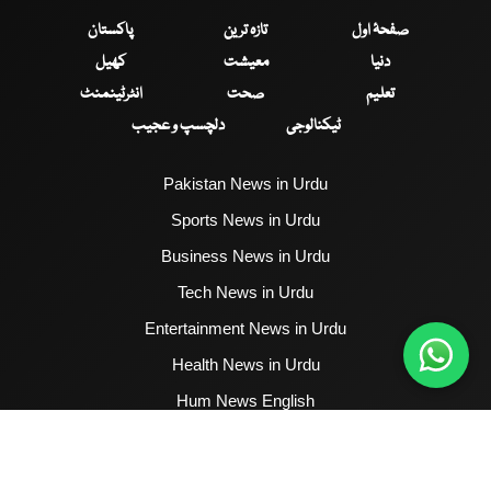
صفحۂ اول
تازہ ترین
پاکستان
دنیا
معیشت
کھیل
تعلیم
صحت
انٹرٹینمنٹ
ٹیکنالوجی
دلچسپ و عجیب
Pakistan News in Urdu
Sports News in Urdu
Business News in Urdu
Tech News in Urdu
Entertainment News in Urdu
Health News in Urdu
Hum News English