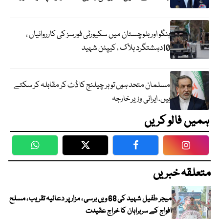
ہنگو اور بلوچستان میں سکیورٹی فورسز کی کارروائیاں ،
10دہشتگرد ہلاک ، کیپٹن شہید
مسلمان متحد ہوں تو ہر چیلنج کا ڈٹ کر مقابلہ کر سکتے
ہیں، ایرانی وزیر خارجہ
ہمیں فالو کریں
WhatsApp
Twitter
Facebook
Faceboo
متعلقہ خبریں
میجر طفیل شہید کی 68 ویں برسی ، مزار پر دعائیہ تقریب ، مسلح
افواج کے سربراہان کا خراج عقیدت