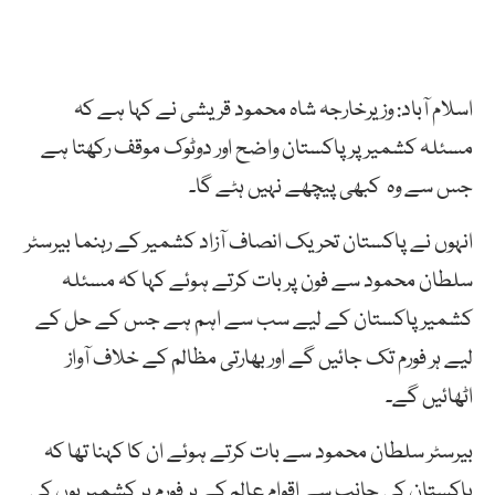
اسلام آباد: وزیرخارجہ شاہ محمود قریشی نے کہا ہے کہ
مسئلہ کشمیر پر پاکستان واضح اور دوٹوک موقف رکھتا ہے
جس سے وہ کبھی پیچھے نہیں ہٹے گا۔
انہوں نے پاکستان تحریک انصاف آزاد کشمیر کے رہنما بیرسٹر
سلطان محمود سے فون پر بات کرتے ہوئے کہا کہ مسئلہ
کشمیر پاکستان کے لیے سب سے اہم ہے جس کے حل کے
لیے ہر فورم تک جائیں گے اور بھارتی مظالم کے خلاف آواز
اٹھائیں گے۔
بیرسٹر سلطان محمود سے بات کرتے ہوئے ان کا کہنا تھا کہ
پاکستان کی جانب سے اقوام عالم کے ہر فورم پر کشمیریوں کی