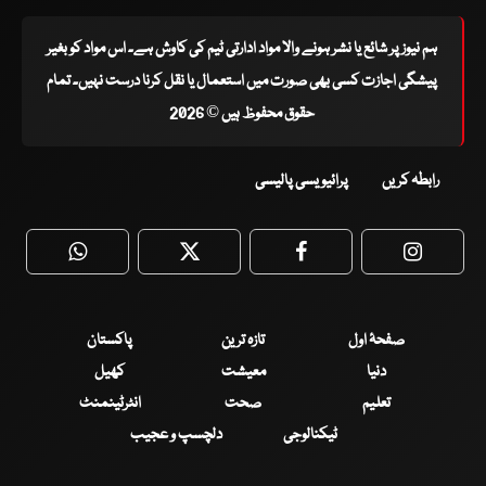
ہم نیوز پر شائع یا نشر ہونے والا مواد ادارتی ٹیم کی کاوش ہے۔ اس مواد کو بغیر
پیشگی اجازت کسی بھی صورت میں استعمال یا نقل کرنا درست نہیں۔ تمام
حقوق محفوظ ہیں © 2026
رابطہ کریں
پرائیویسی پالیسی
WhatsApp
Twitter
Facebook
Faceboo
صفحۂ اول
تازہ ترین
پاکستان
دنیا
معیشت
کھیل
تعلیم
صحت
انٹرٹینمنٹ
ٹیکنالوجی
دلچسپ و عجیب