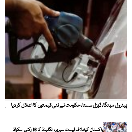
پیٹرول مہنگا، ڈیزل سستا، حکومت نے نئی قیمتوں کا اعلان کر دیا
پنج
پاکستان کیخلاف ٹیسٹ سیریز ، انگلینڈ کا 16 رکنی اسکواڈ