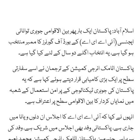
اسلام آباد: پاکستان ایک بار پھر بین الاقوامی جوہری توانائی
ایجنسی (آئی اے ای اے) کے بورڈ آف گورنرز کا ممبر منتخب
ہو گیا ہے، یہ انتخاب اگلے دو سال کے لئے کیا گیا ہے۔
پاکستان اٹامک انرجی کمیشن کے ترجمان نے اسے سفارتی
سطح پر ایک بڑی کامیابی قرار دیتے ہوئے کہا ہے کہ یہ
پاکستان کی جوہری ٹیکنالوجی کے پر امن استعمال کے شعبہ
میں نمایاں کردار کا بین الاقوامی سطح پر اعتراف ہے۔
انہوں نے کہا کہ آئی اے ای اے کا اجلاس ان دنوں ویانا میں
جاری ہے، پاکستانی وفد بھی اجلاس میں شریک ہے، وفد کی
سربراہی چئیرمین پاکستان اٹامک انرجی کمیشن محمد نعیم