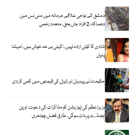
دمشق کے نواحی علاقے جرمانہ میں منی بس میں
دھماکہ، 2 افراد جاں بحق، متعدد زخمی
شادی کا کوئی ارادہ نہیں، اکیلی بے حد خوش ہوں، امیشا
پٹیل
حکومت نے پیٹرول اور ڈیزل کی قیمتوں میں کمی کر دی
وزیراعظم کی اپوزیشن کو مذاکرات کی دعوت، اوپن
ایجنڈے پر بات ہوگی، طارق فضل چودھری