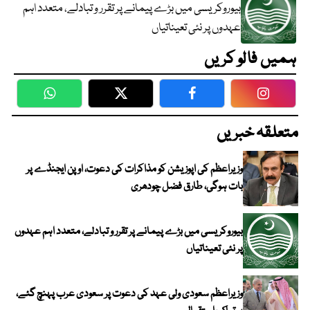
بیوروکریسی میں بڑے پیمانے پر تقرر و تبادلے، متعدد اہم
عہدوں پر نئی تعیناتیاں
ہمیں فالو کریں
WhatsApp
Twitter
Facebook
Faceboo
متعلقہ خبریں
وزیراعظم کی اپوزیشن کو مذاکرات کی دعوت، اوپن ایجنڈے پر
بات ہوگی، طارق فضل چودھری
بیوروکریسی میں بڑے پیمانے پر تقرر و تبادلے، متعدد اہم عہدوں
پر نئی تعیناتیاں
وزیراعظم سعودی ولی عہد کی دعوت پر سعودی عرب پہنچ گئے،