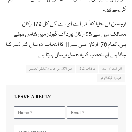
کر رہے ہیں۔
ترجمان نے بتایا کہ آئی اے ای اے کے کل 170 ارکان
ممالک میں سے 35 ارکان بورڈ آف گورنرز میں شامل ہوتے
ہیں۔ تمام 170 ارکان میں سے 11 کا انتخاب دو سال کے لئے کیا
جاتا ہے اور انتخاب کا یہ عمل ہر سال ہوتا ہے۔
آئی اے ای اے
بورڈ آف گورنر
بین الاقوامی جوہری توانائی ایجنسی
جوہری ٹیکنالوجی
LEAVE A REPLY