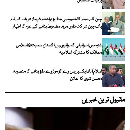
پر تپاک استقبال
چین کے صدر کا خصوصی خط وزیراعظم شہباز شریف کے نام،
پاک چین شراکت داری مزید مضبوط بنانے کے عزم کا اظہار
غزہ میں اسرائیلی کارروائیوں پر پاکستان سمیت 8 اسلامی
ممالک کا مشترکہ اعلامیہ
اسلام آباد ایکسپریس وے کو موٹروے طرز بنانے کا منصوبہ،
محسن نقوی کا اعلان
مقبول ترین خبریں