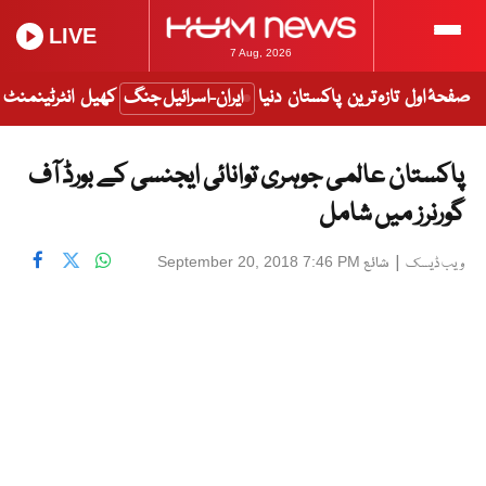
LIVE
7 Aug, 2026
صفحۂ اول
تازہ ترین
پاکستان
دنیا
ایران-اسرائیل جنگ
کھیل
انٹرٹینمنٹ
پاکستان عالمی جوہری توانائی ایجنسی کے بورڈ آف
گورنرز میں شامل
|
شائع
September 20, 2018 7:46 PM
ویب ڈیسک