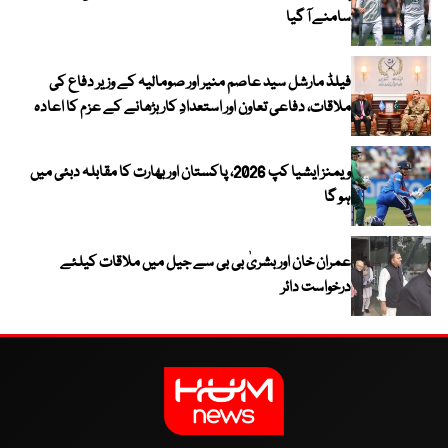
سامنے آ گیا
فیلڈ مارشل سید عاصم منیر اور صومالیہ کے وزیر دفاع کی
ملاقات، دفاعی تعاون اور استعدادِ کار بڑھانے کے عزم کا اعادہ
ویمنز ایشیا کپ 2026، پاکستان اور بھارت کا مقابلہ دبئی میں
ہو گا
عمران خان اور بشریٰ بی بی سے جیل میں ملاقات کیلئے
درخواست دائر