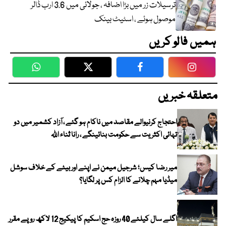
ترسیلات زر میں بڑا اضافہ ، جولائی میں 3.6 ارب ڈالر
موصول ہوئے ، اسٹیٹ بینک
ہمیں فالو کریں
WhatsApp
Twitter
Facebook
Faceboo
متعلقہ خبریں
احتجاج کرنیوالے مقاصد میں ناکام ہو گئے ، آزاد کشمیر میں دو
تہائی اکثریت سے حکومت بنائینگے ، رانا ثناء اللہ
میر رضا کیس؛ شرجیل میمن نے اپنے اور بیٹے کے خلاف سوشل
میڈیا مہم چلانے کا الزام کس پر لگایا؟
اگلے سال کیلئے 40 روزہ حج اسکیم کا پیکیج 12 لاکھ روپے مقرر