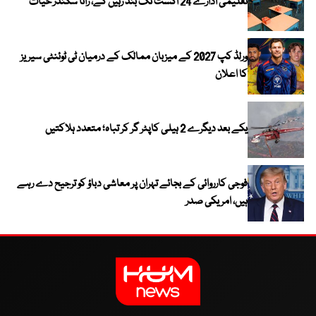
تعلیمی ادارے 24 اگست تک بند رہیں گے، رانا سکندر حیات
ورلڈ کپ 2027 کے میزبان ممالک کے درمیان ٹی ٹوئنٹی سیریز
کا اعلان
یکے بعد دیگرے 2 ہیلی کاپٹر گر کر تباہ؛ متعدد ہلاکتیں
فوجی کارروائی کے بجائے تہران پر معاشی دباؤ کو ترجیح دے رہے
ہیں، امریکی صدر