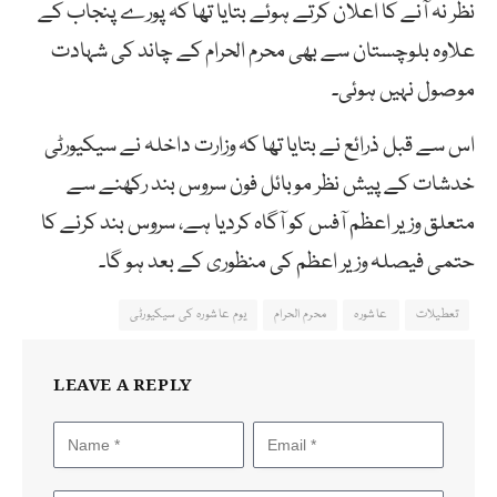
نظر نہ آنے کا اعلان کرتے ہوئے بتایا تھا کہ پورے پنجاب کے
علاوہ بلوچستان سے بھی محرم الحرام کے چاند کی شہادت
موصول نہیں ہوئی۔
اس سے قبل ذرائع نے بتایا تھا کہ وزارت داخلہ نے سیکیورٹی
خدشات کے پیش نظر موبائل فون سروس بند رکھنے سے
متعلق وزیر اعظم آفس کو آگاہ کردیا ہے، سروس بند کرنے کا
حتمی فیصلہ وزیر اعظم کی منظوری کے بعد ہو گا۔
تعطیلات
عاشورہ
محرم الحرام
یوم عاشورہ کی سیکیورٹی
LEAVE A REPLY