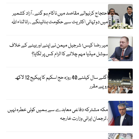
احتجاج کرنیوالے مقاصد میں ناکام ہو گئے ، آزاد کشمیر
میں دو تہائی اکثریت سے حکومت بنائینگے ، رانا ثناء اللہ
میر رضا کیس؛ شرجیل میمن نے اپنے اور بیٹے کے خلاف
سوشل میڈیا مہم چلانے کا الزام کس پر لگایا؟
اگلے سال کیلئے 40 روزہ حج اسکیم کا پیکیج 12 لاکھ
روپے مقرر
مکہ مشترکہ دفاعی معاہدے سے ہمیں کوئی خطرہ نہیں
، ترجمان ایرانی وزارت خارجہ