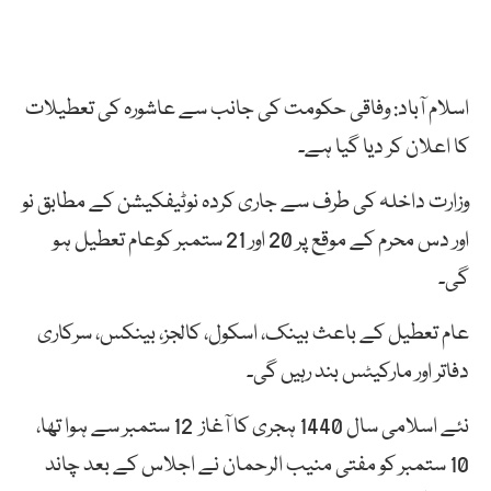
اسلام آباد: وفاقی حکومت کی جانب سے عاشورہ کی تعطیلات
کا اعلان کر دیا گیا ہے۔
وزارت داخلہ کی طرف سے جاری کردہ نوٹیفکیشن کے مطابق نو
اور دس محرم کے موقع پر 20 اور 21 ستمبر کوعام تعطیل ہو
گی۔
عام تعطیل کے باعث بینک، اسکول، کالجز، بینکس، سرکاری
دفاتر اور مارکیٹس بند رہیں گی۔
نئے اسلامی سال 1440 ہجری کا آغاز 12 ستمبر سے ہوا تھا،
10 ستمبر کو مفتی منیب الرحمان نے اجلاس کے بعد چاند