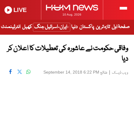
LIVE
10 Aug, 2026
صفحۂ اول
تازہ ترین
پاکستان
دنیا
ایران-اسرائیل جنگ
کھیل
انٹرٹینمنٹ
وفاقی حکومت نے عاشورہ کی تعطیلات کا اعلان کر
دیا
|
شائع
September 14, 2018 6:22 PM
ویب ڈیسک