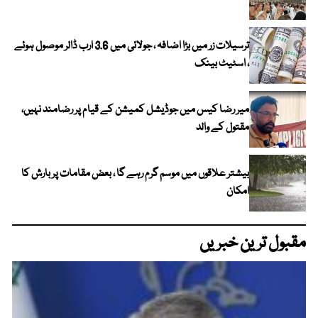
ترسیلات زر میں بڑا اضافہ ، جولائی میں 3.6 ارب ڈالر موصول ہوئے
، اسٹیٹ بینک
میر رضا کیس میں جوڈیشل کمیشن کے قیام پر رضامند نہیں،
مقتول کے والد
بیشتر علاقوں میں موسم گرم رہے گا ، بعض مقامات پر بارش کا
امکان
مقبول ترین خبریں