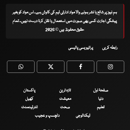
ہم نیوز پر شائع یا نشر ہونے والا مواد ادارتی ٹیم کی کاوش ہے۔ اس مواد کو بغیر
پیشگی اجازت کسی بھی صورت میں استعمال یا نقل کرنا درست نہیں۔ تمام
حقوق محفوظ ہیں © 2026
رابطہ کریں
پرائیویسی پالیسی
WhatsApp
Twitter
Facebook
Faceboo
صفحۂ اول
تازہ ترین
پاکستان
دنیا
معیشت
کھیل
تعلیم
صحت
انٹرٹینمنٹ
ٹیکنالوجی
دلچسپ و عجیب