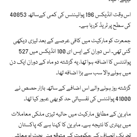
اس وقت انڈیکس 196 پوائینٹس کی کمی کےساتھ 40853
کی سطح پر ٹریڈ کررہا ہے۔
جمعرت کو مارکیٹ میں کافی عرصے کے بعد تیزی دیکھی
گئی تھی۔ اس دوران کے ایس ای 100 انڈیکس میں 527
پوائنٹس کا اضافہ ہوا تھا، یہ گزشتہ دو ماہ کے دوران ایک دن
میں ہونے والا سب سے بڑا اضافہ تھا۔
گزشتہ روز ہونے والے اس اضافے کے ساتھ بازار حصص نے
41000 پوائنٹس کی نفسیاتی حد کو بھی عبور کیا تھا۔
ماہرین کے مطابق مارکیٹ میں حالیہ تیزی ملکی معاملات
میں بہتری کا نتیجہ ہے۔ ماہرین کا کہنا ہے کہ پاکستان
تحریک انصاف کے حکومت کے متوقع منی بجٹ اورمعاشی