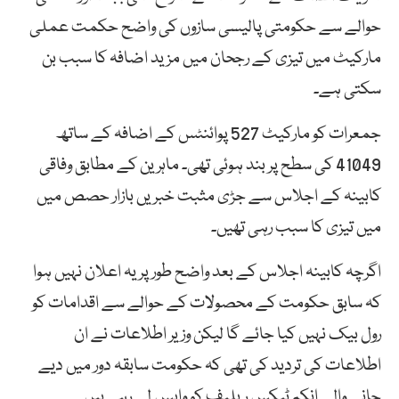
حوالے سے حکومتی پالیسی سازوں کی واضح حکمت عملی
مارکیٹ میں تیزی کے رجحان میں مزید اضافہ کا سبب بن
سکتی ہے۔
جمعرات کو مارکیٹ 527 پوائنٹس کے اضافہ کے ساتھ
41049 کی سطح پر بند ہوئی تھی۔ ماہرین کے مطابق وفاقی
کابینہ کے اجلاس سے جڑی مثبت خبریں بازار حصص میں
میں تیزی کا سبب رہی تھیں۔
اگرچہ کابینہ اجلاس کے بعد واضح طورپر یہ اعلان نہیں ہوا
کہ سابق حکومت کے محصولات کے حوالے سے اقدامات کو
رول بیک نہیں کیا جائے گا لیکن وزیر اطلاعات نے ان
اطلاعات کی تردید کی تھی کہ حکومت سابقہ دور میں دیے
جانے والے انکم ٹیکس ریلیف کو واپس لے رہی ہیں۔