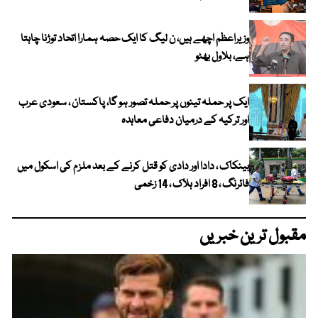
وزیراعظم اچھے ہیں، ن لیگ کا ایک حصہ ہمارا اتحاد توڑنا چاہتا
ہے، بلاول بھٹو
ایک پر حملہ تینوں پر حملہ تصور ہو گا، پاکستان ، سعودی عرب
اور ترکیہ کے درمیان دفاعی معاہدہ
بینکاک ، دادا اور دادی کو قتل کرنے کے بعد ملزم کی اسکول میں
فائرنگ ، 8 افراد ہلاک ، 14 زخمی
مقبول ترین خبریں