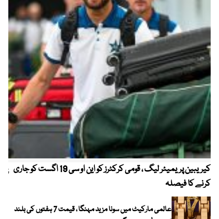
کیریبین پریمیئر لیگ ، قومی کرکٹرز کو این او سی 19 اگست کو جاری
پیٹ
کرنے کا فیصلہ
عالمی مارکیٹ میں سونا مزید مہنگا ، قیمت 7 ہفتوں کی بلند