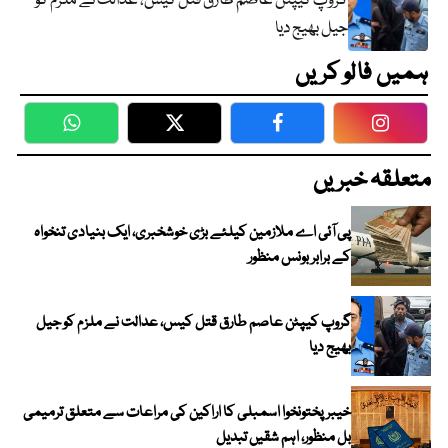
گروپ کیپٹن عاصم طارق قتل کیس، عدالت نے ملزم کو
جیل بھیج دیا
ہمیں فالو کریں
WhatsApp
Twitter
Facebook
Faceboo
متعلقہ خبریں
پی آئی اے ملازمین کیلئے بڑی خوشخبری، ایک بنیادی تنخواہ
کے برابر بونس منظور
گروپ کیپٹن عاصم طارق قتل کیس، عدالت نے ملزم کو جیل
بھیج دیا
خیبرپختونخوا اسمبلی کا اراکین کی مراعات سے متعلق ترمیمی
بل منظور، اہم شقیں تبدیل