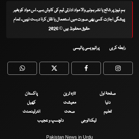
ہم نیوز پر شائع یا نشر ہونے والا مواد ادارتی ٹیم کی کاوش ہے۔ اس مواد کو بغیر
پیشگی اجازت کسی بھی صورت میں استعمال یا نقل کرنا درست نہیں۔ تمام
حقوق محفوظ ہیں © 2026
رابطہ کریں
پرائیویسی پالیسی
WhatsApp
Twitter
Facebook
Faceboo
صفحۂ اول
تازہ ترین
پاکستان
دنیا
معیشت
کھیل
تعلیم
صحت
انٹرٹینمنٹ
ٹیکنالوجی
دلچسپ و عجیب
Pakistan News in Urdu