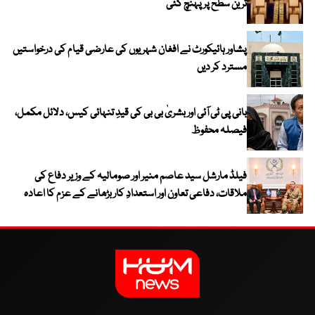
ترین سطح پر پہنچ گئی
پشاور ہائیکورٹ نے افغان شہریوں کی عارضی قیام کی درخواستیں
مسترد کر دیں
بانی پی ٹی آئی اور بشریٰ بی بی کی قیدِ تنہائی کیس، دلائل مکمل،
فیصلہ محفوظ
فیلڈ مارشل سید عاصم منیر اور صومالیہ کے وزیر دفاع کی
ملاقات، دفاعی تعاون اور استعدادِ کار بڑھانے کے عزم کا اعادہ