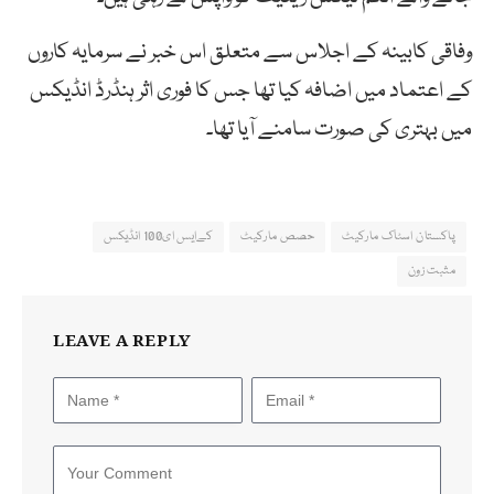
وفاقی کابینہ کے اجلاس سے متعلق اس خبر نے سرمایہ کاروں
کے اعتماد میں اضافہ کیا تھا جس کا فوری اثر ہنڈرڈ انڈیکس
میں بہتری کی صورت سامنے آیا تھا۔
پاکستان اسٹاک مارکیٹ
حصص مارکیٹ
کےایس ای100 انڈیکس
مثبت زون
LEAVE A REPLY