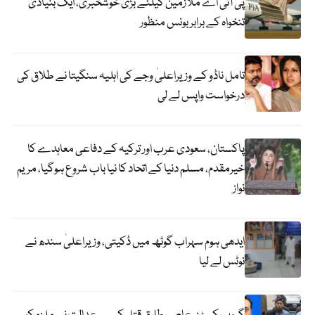
پی آئی اے ملازمین کیلئے بڑی خوشخبری، ایک بنیادی
تنخواہ کے برابر بونس منظور
تامل ناڈو کے وزیراعلیٰ وجے کی اہلیہ سنگیتا نے طلاق کی
درخواست واپس لے لی
پاکستان، سعودی عرب اور ترکیہ کے دفاعی معاہدے کا
خیرمقدم، مسلم دنیا کے اتحاد کا نیا باب شروع ہوگیا، مریم
نواز
ایدھی ہوم سہراب گوٹھ میں ڈکیتی، وزیراعلیٰ سندھ نے
نوٹس لے لیا