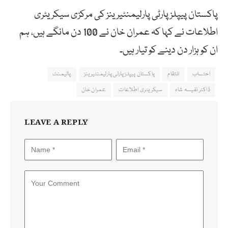
پاکستان پیپلزپارٹی پارلیمنٹیرینز کی مرکزی سیکریٹری
اطلاعات نے کہا کہ عمران خان نے 100 دن مانگے ہیں، ہم
ان کو ہزار دن دینے کو تیار ہیں۔
احتساب
انتقام
پاکستان پیپلزپارٹی پارلیمنٹیرینز
پالیمنٹ
ڈاکٹر نفیسہ شاہ
سیکریٹری اطلاعات
عمران خان
LEAVE A REPLY