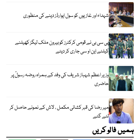
شہداء اور غازیوں کو سول ایوارڈز دینے کی منظوری
پی سی بی نے قومی کرکٹرز کو بیرون ملک لیگز کھیلنے
کیلئے این او سی جاری کر دیئے
وزیر اعظم شہباز شریف کی وفد کے ہمراہ روضہ رسولؐ پر
حاضری
میر رضا کی قبر کشائی مکمل ، لاش کے نمونے حاصل کر
لئے گئے
ہمیں فالو کریں