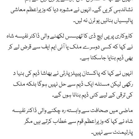
نشاندہی کریں گے۔ انہوں نے مشورہ دیا کہ وزیراعظم معاشی
پالیسیاں بنائیں یو ٹرن نہ لیں۔
کاروکاری پر پی ایچ ڈی کا تھیسس لکھنے والی ڈاکٹر نفیسہ شاہ
نے کہا کہ کسی دوسرے ملک یا آئی ایم ایف سے قرض لے کر
بھی ڈیم بنایا جاسکتا ہے۔
انہوں نے کہا کہ پاکستان پیپلز پارٹی نے بھاشا ڈیم کی بنیا د
رکھی لیکن مسئلہ ایک ڈیم سے حل نہیں ہوگا بلکہ ملک
کی ترقی کے لیے کئی ڈیم بنانا ہوں گے۔
ماضی میں صحافت سے وابستہ رہ چکنے والی ڈاکٹر نفیسہ
شاہ نے کہا کہ وزیراعظم قوم سے خطاب کرتے ہیں مگر
پارلیمنٹ سے نہیں۔