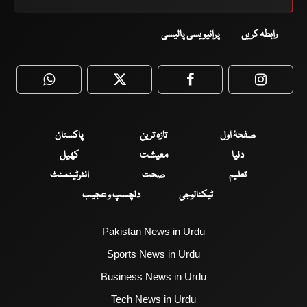
رابطہ کریں
پرائیویسی پالیسی
WhatsApp
Twitter
Facebook
Faceboo
صفحۂ اول
تازہ ترین
پاکستان
دنیا
معیشت
کھیل
تعلیم
صحت
انٹرٹینمنٹ
ٹیکنالوجی
دلچسپ و عجیب
Pakistan News in Urdu
Sports News in Urdu
Business News in Urdu
Tech News in Urdu