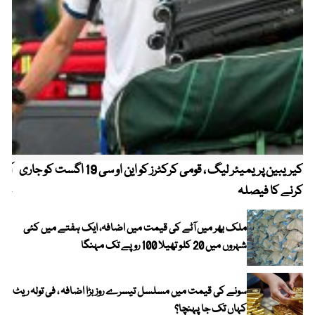
کیریبین پریمیئر لیگ ، قومی کرکٹرز کو این او سی 19 اگست کو جاری
آز
کرنے کا فیصلہ
چھی
ملک بھر میں آٹے کی قیمت میں اضافہ، ایک ہفتے میں کئی
شہروں میں 20 کلو تھیلا 100 روپے تک مہنگا
سونے کی قیمت میں مسلسل تیسرے روز بڑا اضافہ ، فی تولہ ریٹ
کہاں تک جا پہنچا؟