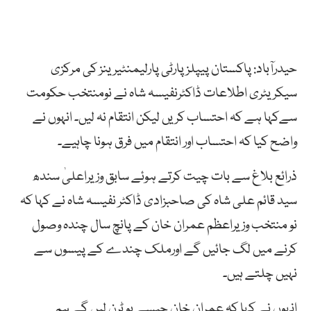
حیدرآباد: پاکستان پیپلزپارٹی پارلیمنٹیرینز کی مرکزی
سیکریٹری اطلاعات ڈاکٹرنفیسہ شاہ نے نومنتخب حکومت
سےکہا ہے کہ احتساب کریں لیکن انتقام نہ لیں۔ انہوں نے
واضح کیا کہ احتساب اور انتقام میں فرق ہونا چاہیے۔
ذرائع بلاغ سے بات چیت کرتے ہوئے سابق وزیراعلیٰ سندھ
سید قائم علی شاہ کی صاحبزادی ڈاکٹر نفیسہ شاہ نے کہا کہ
نو منتخب وزیراعظم عمران خان کے پانچ سال چندہ وصول
کرنے میں لگ جائیں گے اورملک چندے کے پیسوں سے
نہیں چلتے ہیں۔
انہوں نے کہا کہ عمران خان جیسے یو ٹرن لیں گے ہم