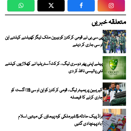
WhatsApp
Twitter
Facebook
Faceboo
متعلقہ خبریں
پی سی بی نے قومی کرکٹرز کو بیرون ملک لیگز کھیلنے کیلئے این
او سی جاری کر دیئے
پہلے اپنی پھر دوسری لیگ ، کرکٹ آسٹریلیا نے کھلاڑیوں کیلئے
نئی پالیسی نافذ کر دی
کیریبین پریمیئر لیگ ، قومی کرکٹرز کو این او سی 19 اگست کو
جاری کرنے کا فیصلہ
براڈ پیک حادثہ،5غیرملکی کوہ پیماؤں کی میتیں اسلام
آبادپہنچادی گئیں