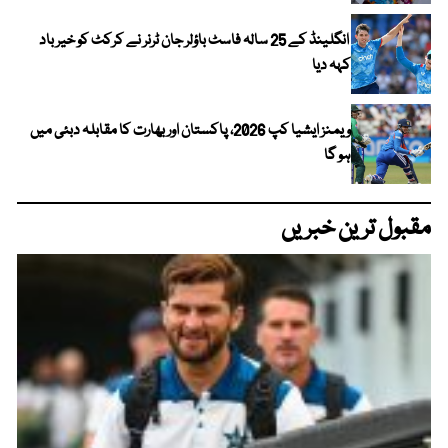
انگلینڈ کے 25 سالہ فاسٹ باؤلر جان ٹرنر نے کرکٹ کو خیر باد
کہہ دیا
ویمنز ایشیا کپ 2026، پاکستان اور بھارت کا مقابلہ دبئی میں
ہو گا
مقبول ترین خبریں