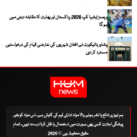
ویمنز ایشیا کپ 2026، پاکستان اور بھارت کا مقابلہ دبئی میں
ہو گا
پشاور ہائیکورٹ نے افغان شہریوں کی عارضی قیام کی درخواستیں
مسترد کر دیں
ہم نیوز پر شائع یا نشر ہونے والا مواد ادارتی ٹیم کی کاوش ہے۔ اس مواد کو بغیر
پیشگی اجازت کسی بھی صورت میں استعمال یا نقل کرنا درست نہیں۔ تمام
حقوق محفوظ ہیں © 2026