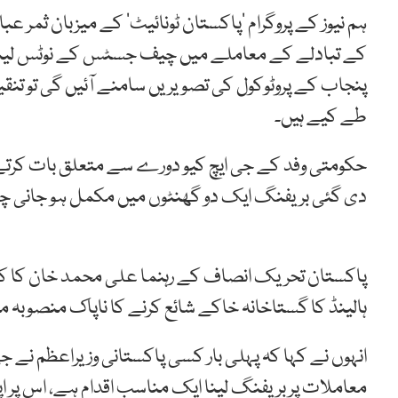
ہم نیوز کے پروگرام ’پاکستان ٹونائیٹ‘ کے میزبان ثمر ع
کے تبادلے کے معاملے میں چیف جسٹس کے نوٹس لینے کے
پنجاب کے پروٹوکول کی تصویریں سامنے آئیں گی تو تنق
طے کیے ہیں۔
حکومتی وفد کے جی ایچ کیو دورے سے متعلق بات کرتے ہ
دی گئی بریفنگ ایک دو گھنٹوں میں مکمل ہو جانی چا
پاکستان تحریک انصاف کے رہنما علی محمد خان کا کہ
ہالینڈ کا گستاخانہ خاکے شائع کرنے کا ناپاک منصوبہ 
انہوں نے کہا کہ پہلی بار کسی پاکستانی وزیراعظم نے
معاملات پر بریفنگ لینا ایک مناسب اقدام ہے، اس پر اپوز