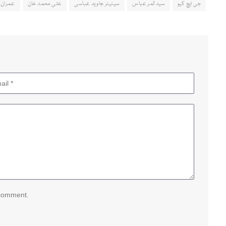
جی ایچ کیو
سید ثمر عباس
سینیٹر جاوید عباسی
علی محمد خان
عمران 
 comment.