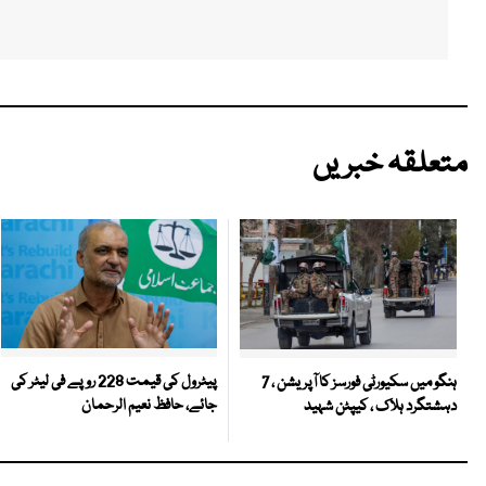
متعلقہ خبریں
پیٹرول کی قیمت 228 روپے فی لیٹر کی
ہنگو میں سکیورٹی فورسز کا آپریشن ، 7
جائے، حافظ نعیم الرحمان
دہشتگرد ہلاک ، کیپٹن شہید