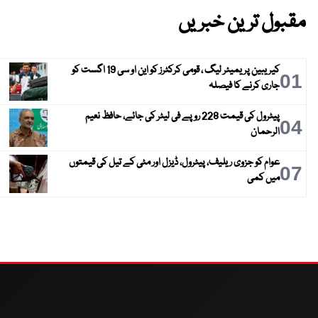
مقبول ترین خبریں
کیریبین پریمیئر لیگ ، قومی کرکٹرز کو این او سی 19 اگست کو
01
جاری کرنے کا فیصلہ
پیٹرول کی قیمت 228 روپے فی لیٹر کی جائے، حافظ نعیم
04
الرحمان
عوام کو جزوی ریلیف، پیٹرول، ڈیزل اور مٹی کے تیل کی قیمتوں
07
میں کمی