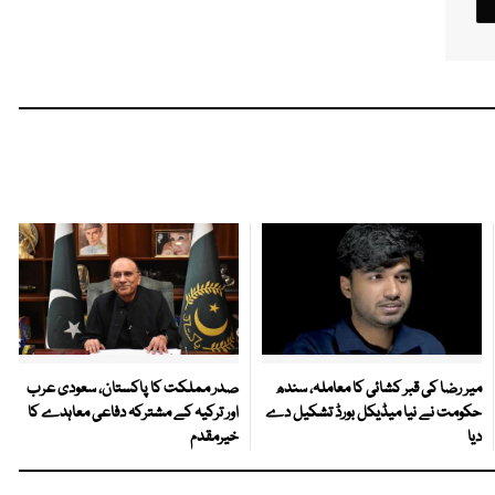
میر رضا کی قبر کشائی کا معاملہ، سندھ
صدر مملکت کا پاکستان، سعودی عرب
حکومت نے نیا میڈیکل بورڈ تشکیل دے
اور ترکیہ کے مشترکہ دفاعی معاہدے کا
دیا
خیرمقدم