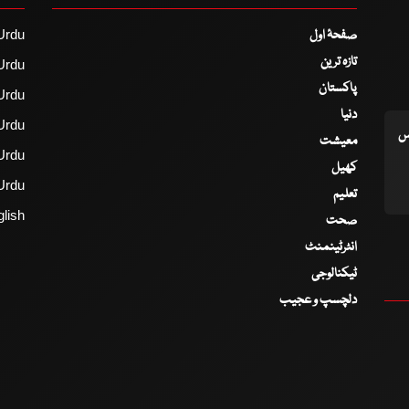
صفحۂ اول
Urdu
تازہ ترین
Urdu
پاکستان
Urdu
دنیا
Urdu
اس
معیشت
Urdu
کھیل
Urdu
تعلیم
lish
صحت
انٹرٹینمنٹ
ٹیکنالوجی
دلچسپ و عجیب