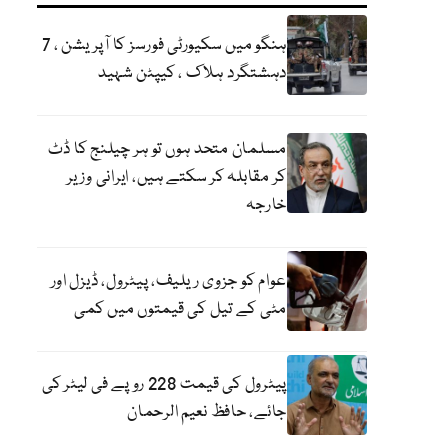
ہنگو میں سکیورٹی فورسز کا آپریشن ، 7
دہشتگرد ہلاک ، کیپٹن شہید
مسلمان متحد ہوں تو ہر چیلنج کا ڈٹ
کر مقابلہ کر سکتے ہیں، ایرانی وزیر
خارجہ
عوام کو جزوی ریلیف، پیٹرول، ڈیزل اور
مٹی کے تیل کی قیمتوں میں کمی
پیٹرول کی قیمت 228 روپے فی لیٹر کی
جائے، حافظ نعیم الرحمان