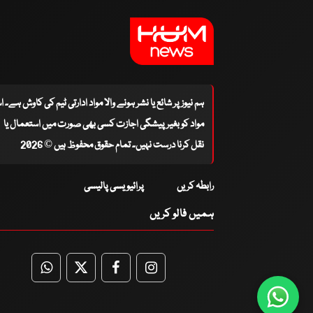
ہم نیوز پر شائع یا نشر ہونے والا مواد ادارتی ٹیم کی کاوش ہے۔ 
مواد کو بغیر پیشگی اجازت کسی بھی صورت میں استعمال یا
نقل کرنا درست نہیں۔ تمام حقوق محفوظ ہیں © 2026
رابطہ کریں
پرائیویسی پالیسی
ہمیں فالو کریں
WhatsApp
Twitter
Facebook
Facebook