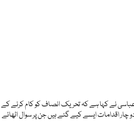
د عباسی نے کہا ہے کہ تحریک انصاف کو کام کرنے کے
چار اقدامات ایسے کیے گئے ہیں جن پر سوال اٹھائے