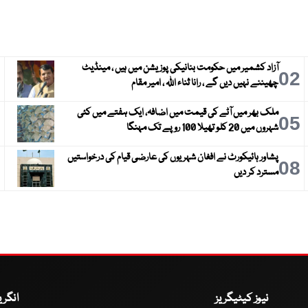
آزاد کشمیر میں حکومت بنانیکی پوزیشن میں ہیں ، مینڈیٹ
3
02
چھیننے نہیں دیں گے ، رانا ثناء اللہ ، امیر مقام
ملک بھر میں آٹے کی قیمت میں اضافہ، ایک ہفتے میں کئی
6
05
شہروں میں 20 کلو تھیلا 100 روپے تک مہنگا
پشاور ہائیکورٹ نے افغان شہریوں کی عارضی قیام کی درخواستیں
9
08
مسترد کر دیں
نیوز کیٹیگریز
انگر