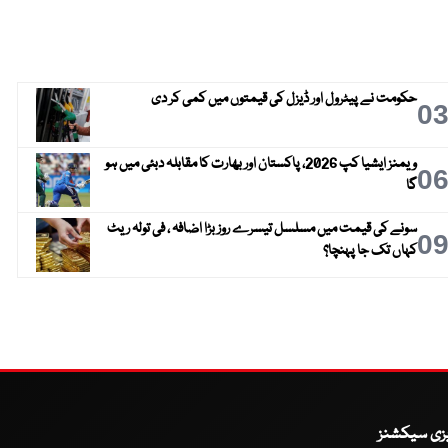
حکومت نے پیٹرول اور ڈیزل کی قیمتوں میں کمی کر دی
0
ویمنز ایشیا کپ 2026، پاکستان اور بھارت کا مقابلہ دبئی میں ہو
0
گا
سونے کی قیمت میں مسلسل تیسرے روز بڑا اضافہ ، فی تولہ ریٹ
0
کہاں تک جا پہنچا؟
یزی سیکشنز