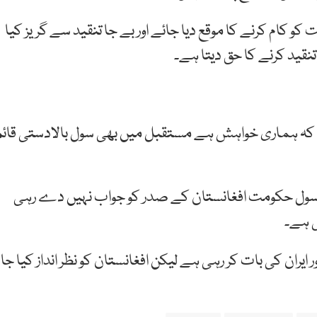
کو کام کرنے کا موقع دیا جائے اور بے جا تنقید سے گریز کیا
نقید کرنے کا حق دیتا ہے۔
ا کہ ہماری خواہش ہے مستقبل میں بھی سول بالادستی قائم
ری سول حکومت افغانستان کے صدر کو جواب نہیں دے رہی
ی ہے۔
ران کی بات کر رہی ہے لیکن افغانستان کو نظر انداز کیا جا