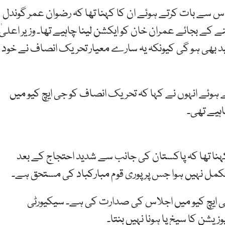
باس سے بات کرتے ہوئے ان کا کہنا تھا کہ رضوان عمر گوندل
 بجائے عمران خان کو ایکشن لینا چاہیے تھا۔ وزیر اعلیٰ
ید بھی ہو گی کیونکہ یہ سارے معیار تحریک انصاف نے خود
وئے انہوں نے کہا کہ تحریک انصاف کو جی ایچ کیو میں
ہیے تھی۔
نا تھا کہ پاکستان کی جانب سے شدید احتجاج کے بعد
مکمل نہیں ہوا جس پر پوری قوم مبارکباد کی مستحق ہے۔
 جی ایچ کیو میں اجلاس کی صدارت کی ہے۔ سیکیورٹی
یشن کا سیخ پا ہونا نہیں بنتا۔