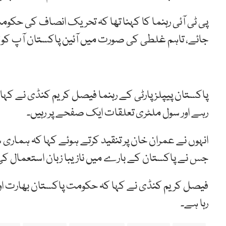
پی ٹی آئی رہنما کا کہنا تھا کہ تحریک انصاف کی حکومت 
جائے، تاہم غلطی کی صورت میں آئین پاکستان آپ کو ت
پاکستان پیپلز پارٹی کے رہنما فیصل کریم کنڈی نے کہ
رہے اور سول ملٹری تعلقات ایک صفحے پر رہیں۔
انہوں نے عمران خان پر تنقید کرتے ہوئے کہا کہ ہما
جس نے پاکستان کے بارے میں نازیبا زبان استعمال ک
فیصل کریم کنڈی نے کہا کہ حکومت پاکستان بھارت اور ای
رہا ہے۔