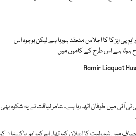
ر ایم پی ایز کا کا اجلاس منعقد ہورہا ہے لیکن بوجوہ اس
رح ہوتا ہے اس طرح کے کاموں میں
ٹی آئی میں طوفان اٹھ رہا ہے۔ عامر لیاقت نے یہ شکوہ بھی
یں پاکستان تحریک انصاف میں شمولیت کا اعلان کیا تھا۔ ایم کیو ایم پاکستان کو