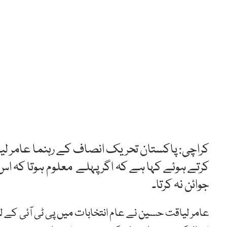
کراچی: پاکستان تحریک انصاف کے رہنما عامر ل
کرتے ہوئے کہا ہے کہ
اگر
پہلے
معلوم
ہوتا
کہ
اس
جوائن
نہ
کرتا۔
عامر لیاقت حسین نے عام انتخابات میں پی ٹی آئی کے ل