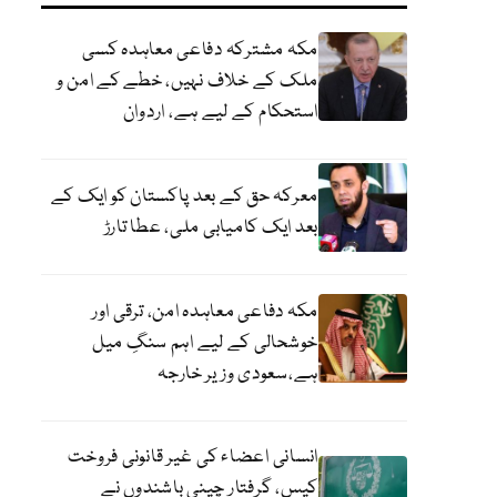
مکہ مشترکہ دفاعی معاہدہ کسی
ملک کے خلاف نہیں، خطے کے امن و
استحکام کے لیے ہے، اردوان
معرکہ حق کے بعد پاکستان کو ایک کے
بعد ایک کامیابی ملی، عطا تارڑ
مکہ دفاعی معاہدہ امن، ترقی اور
خوشحالی کے لیے اہم سنگِ میل
ہے،سعودی وزیر خارجہ
انسانی اعضاء کی غیر قانونی فروخت
کیس، گرفتار چینی باشندوں نے