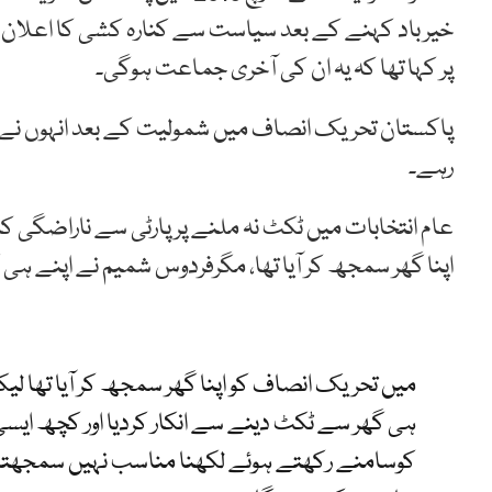
خیر باد کہنے کے بعد سیاست سے کنارہ کشی کا اعلان کر
پر کہا تھا کہ یہ ان کی آخری جماعت ہوگی۔
پاکستان تحریک انصاف میں شمولیت کے بعد انہوں نے اپنی 
رہے۔
عام انتخابات میں ٹکٹ نہ ملنے پر پارٹی سے ناراضگی کا اظ
اپنا گھر سمجھ کر آیا تھا، مگرفردوس شمیم نے اپنے ہی 
میں تحریک انصاف کو اپنا گھر سمجھ کر آیا تھا
ہی گھر سے ٹکٹ دینے سے انکار کردیا اور کچھ ایسی
کوسامنے رکھتے ہوئے لکھنا مناسب نہیں سمجھتا ۔