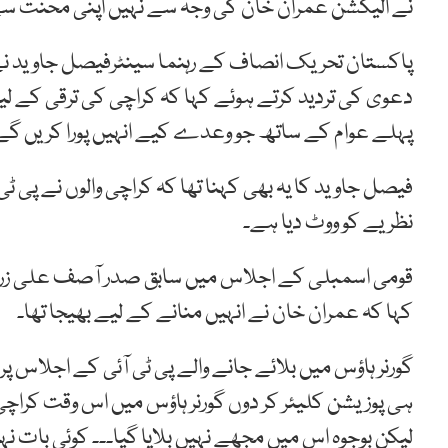
نے الیکشن عمران خان کی وجہ سے نہیں اپنی محنت س
پاکستان تحریک انصاف کے رہنما سینٹرفیصل جاوید نے 
دعوی کی تردید کرتے ہوئے کہا کہ کراچی کی ترقی کے لی
پہلے عوام کے ساتھ جو وعدے کیے انہیں پورا کریں گے
فیصل جاوید کا یہ بھی کہنا تھا کہ کراچی والوں نے پی ٹ
نظریے کو ووٹ دیا ہے۔
قومی اسمبلی کے اجلاس میں سابق صدر آصف علی زردا
کہا کہ عمران خان نے انہیں منانے کے لیے بھیجا تھا۔
گورنر ہاؤس میں بلائے جانے والے پی ٹی آئی کے اجلاس پر
ہی پوزیشن کلیئر کر دوں گورنر ہاؤس میں اس وقت کراچی کے 
لیکن بوجوہ اس میں مجھے نہیں بلایا گیا۔۔۔ کوئی بات 