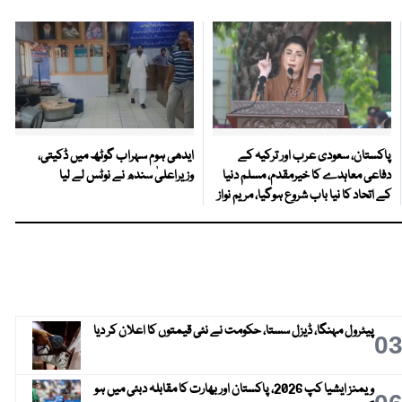
پاکستان، سعودی عرب اور ترکیہ کے
ایدھی ہوم سہراب گوٹھ میں ڈکیتی،
دفاعی معاہدے کا خیرمقدم، مسلم دنیا
وزیراعلیٰ سندھ نے نوٹس لے لیا
کے اتحاد کا نیا باب شروع ہوگیا، مریم نواز
پیٹرول مہنگا، ڈیزل سستا، حکومت نے نئی قیمتوں کا اعلان کر دیا
0
ویمنز ایشیا کپ 2026، پاکستان اور بھارت کا مقابلہ دبئی میں ہو