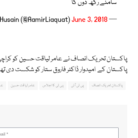
سامنے رکھ دوں گا
June 3, 2018
— Aamir Liaquat Husain (@AamirLiaquat)
پاکستان کے امیدوار ڈاکٹر فاروق ستار کو شکست دی تھ
پاکستان تحریک انصاف
پی ٹی آئی
پی ٹی کا اجلاس
عامر لیاقت حسین
عم