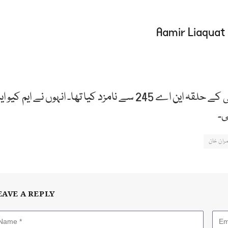
پاکستان تحریک انصاف نے عامر لیاقت حسین کو کراچی کے حلقہ این اے 245 سے نامزد کیا تھا۔ انہوں نے ایم کیو 
ی۔
ران خان
EAVE A REPLY