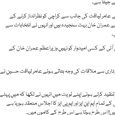
ے جیتا ہے۔
عامر لیاقت کی جانب سے کراچی کو نظرانداز کرنے کے
ے عمران خان بہت سنجیدہ ہیں اور انہوں نے انتخابات سے
۔
ی آئی کے کسی امیدوار کو نہیں وزیراعظم عمران خان کے
ری سے ملاقات کی وجہ بتاتے ہوئے عامر لیاقت حسین نے
 تنقید کرتے ہوئے اپنے ٹویٹ میں انہوں نے لکھا کہ میں پہلے
تمام ایم این ایز اور ایم پی ایز کا اجلاس منعقد ہورہا ہے
نہیں! اس طرح ہوتا ہے اس طرح کے کاموں میں۔