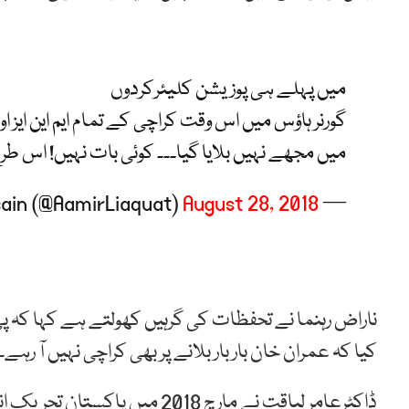
میں پہلے ہی پوزیشن کلیئرکردوں
گورنر ہاؤس میں اس وقت کراچی کے تمام ایم این ایز او
میں مجھے نہیں بلایا گیا۔۔۔ کوئی بات نہیں! اس ط
August 28, 2018
— Aamir Liaquat Husain (@AamirLiaquat)
ناراض رہنما نے تحفظات کی گرہیں کھولتے ہے کہا کہ پی 
کیا کہ عمران خان بار بار بلانے پر بھی کراچی نہیں آ رہے۔
ڈاکٹرعامر لیاقت نے مارچ 2018 م