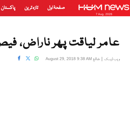
صفحۂ اول
تازہ ترین
پاکستان
7 Aug, 2026
عامر لیاقت پھر ناراض، ف
|
شائع
August 29, 2018 9:38 AM
ویب ڈیسک