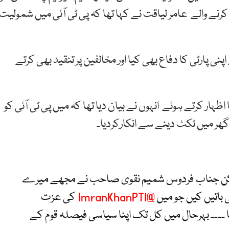
نے والے عامر لیاقت نے کہا تھا کہ پی ٹی آئی میں شمولیت
پارٹی کا دفاع بھی کیا اور مخالفین پر تنقید بھی کرتے
ہار کرتے ہوئے انہوں نے بیان دیا تھا کہ میں پی ٹی آئی کو
گھر میں ٹکٹ دینے سے انکارکردیا۔
 لیکن جناب فردوس شمیم نقوی صاحب نے مجھے میرے
 باتیں کیں جو میں
@ImranKhanPTI
کی عزت
۔۔۔ بہرحال میں کل تک اپنا سیاسی فیصلہ قوم کے