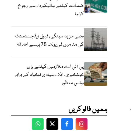
ضمانت کیلئے ہائیکورٹ سے رجوع
کرلیا
بجلی مزید مہنگی، فیول ایڈجسٹمنٹ
کی مد میں فی یونٹ 75 پیسے اضافہ
پی آئی اے ملازمین کیلئے بڑی
خوشخبری، ایک بنیادی تنخواہ کے برابر
بونس منظور
ہمیں فالو کریں
WhatsApp
Twitter
Facebook
Facebook