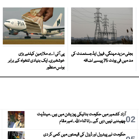
بجلی مزید مہنگی، فیول ایڈجسٹمنٹ کی
پی آئی اے ملازمین کیلئے بڑی
مد میں فی یونٹ 75 پیسے اضافہ
خوشخبری، ایک بنیادی تنخواہ کے برابر
بونس منظور
آزاد کشمیر میں حکومت بنانیکی پوزیشن میں ہیں ، مینڈیٹ
3
02
چھیننے نہیں دیں گے ، رانا ثناء اللہ ، امیر مقام
حکومت نے پیٹرول اور ڈیزل کی قیمتوں میں کمی کر دی