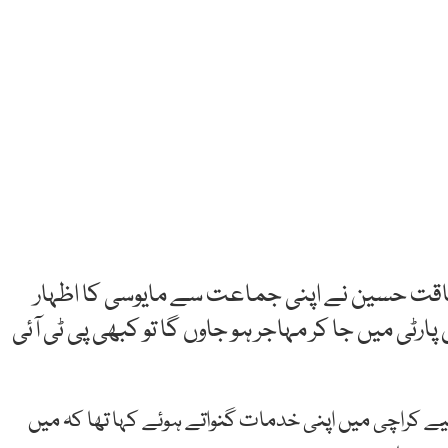
یاقت حسین نے اپنی جماعت سے مایوسی کا اظہار
پارٹی
میں
جا
کر
مہاجر
ہو
جاوں
گا
تو
کبھی
پی
ٹی
آئی
یے کراچی میں اپنی خدمات گنواتے ہوئے کہا تھا کہ میں