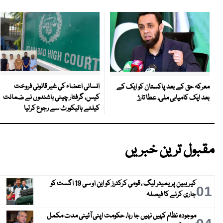
انسانی اعضاء کی غیر قانونی فروخت
معرکہ حق کے بعد پاکستان کو ایک کے
کیس، گرفتار چینی باشندوں نے ضمانت
بعد ایک کامیابی ملی، عطا تارڑ
کیلئے ہائیکورٹ سے رجوع کرلیا
مقبول ترین خبریں
کیریبین پریمیئر لیگ ، قومی کرکٹرز کو این او سی 19 اگست کو
01
جاری کرنے کا فیصلہ
موجودہ نظام کہیں نہیں جا رہا، حکومت اپنی آئینی مدت مکمل