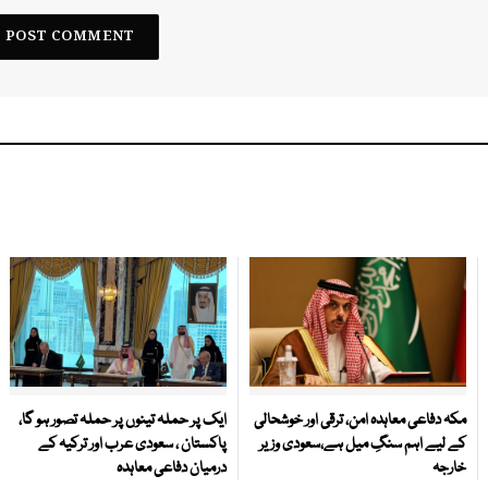
مکہ دفاعی معاہدہ امن، ترقی اور خوشحالی
ایک پر حملہ تینوں پر حملہ تصور ہو گا،
کے لیے اہم سنگِ میل ہے،سعودی وزیر
پاکستان ، سعودی عرب اور ترکیہ کے
خارجہ
درمیان دفاعی معاہدہ