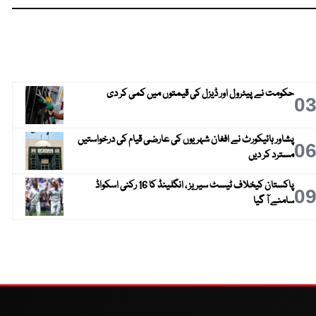
حکومت نے پیٹرول اور ڈیزل کی قیمتوں میں کمی کر دی
0
پشاور ہائیکورٹ نے افغان شہریوں کی عارضی قیام کی درخواستیں
0
مسترد کر دیں
پاکستان کیخلاف ٹیسٹ سیریز ، انگلینڈ کا 16 رکنی اسکواڈ
0
سامنے آ گیا