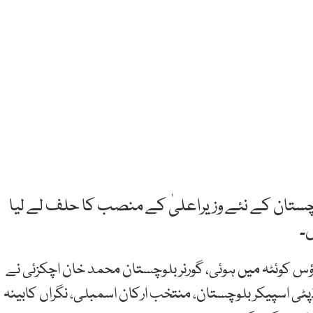
وچستان کے نئے وزیراعلیٰ کے منصب کا حلف لے لیا
اؤس کوئٹہ میں ہوئی، گورنر بلوچستان محمد خان اچکزئی نے
پٹی اسپیکر بلوچستان، منتخب ارکان اسمبلی، نگراں کابینہ