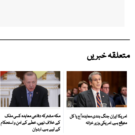
متعلقہ خبریں
مکہ مشترکہ دفاعی معاہدہ کسی ملک
امریکا ایران جنگ بندی معاہدہ آج یا کل
کے خلاف نہیں، خطے کے امن و استحکام
متوقع ہے، امریکی وزیر خزانہ
کے لیے ہے، اردوان