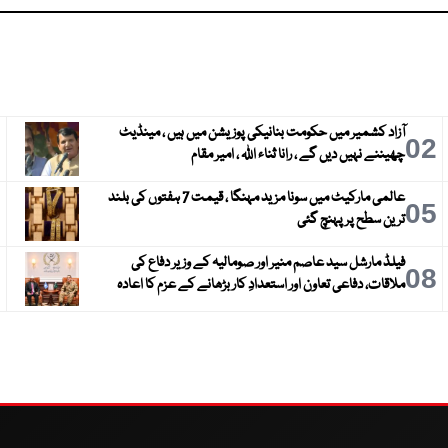
آزاد کشمیر میں حکومت بنانیکی پوزیشن میں ہیں ، مینڈیٹ
3
02
چھیننے نہیں دیں گے ، رانا ثناء اللہ ، امیر مقام
عالمی مارکیٹ میں سونا مزید مہنگا ، قیمت 7 ہفتوں کی بلند
6
05
ترین سطح پر پہنچ گئی
فیلڈ مارشل سید عاصم منیر اور صومالیہ کے وزیر دفاع کی
9
08
ملاقات، دفاعی تعاون اور استعدادِ کار بڑھانے کے عزم کا اعادہ