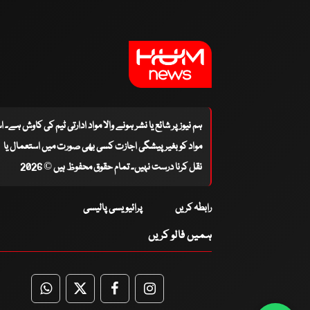
ہم نیوز پر شائع یا نشر ہونے والا مواد ادارتی ٹیم کی کاوش ہے۔ 
مواد کو بغیر پیشگی اجازت کسی بھی صورت میں استعمال یا
نقل کرنا درست نہیں۔ تمام حقوق محفوظ ہیں © 2026
رابطہ کریں
پرائیویسی پالیسی
ہمیں فالو کریں
WhatsApp
Twitter
Facebook
Facebook