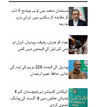
مسلمان متحد ہوں تو ہر چیلنج کا ڈٹ
کر مقابلہ کر سکتے ہیں، ایرانی وزیر
خارجہ
عوام کو جزوی ریلیف، پیٹرول، ڈیزل اور
مٹی کے تیل کی قیمتوں میں کمی
پیٹرول کی قیمت 228 روپے فی لیٹر کی
جائے، حافظ نعیم الرحمان
الیکشن کمیشن نے بلوچستان کے 4
بلدیاتی حلقوں میں 9 اگست کی پولنگ
ملتوی کردی