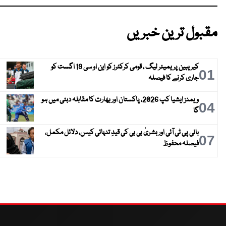
مقبول ترین خبریں
کیریبین پریمیئر لیگ ، قومی کرکٹرز کو این او سی 19 اگست کو
01
جاری کرنے کا فیصلہ
ویمنز ایشیا کپ 2026، پاکستان اور بھارت کا مقابلہ دبئی میں ہو
04
گا
بانی پی ٹی آئی اور بشریٰ بی بی کی قیدِ تنہائی کیس، دلائل مکمل،
07
فیصلہ محفوظ