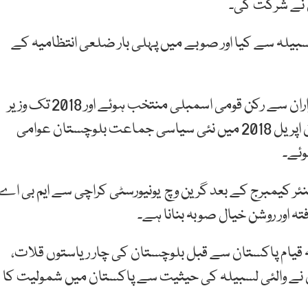
ن نے شرکت کی۔
سبیلہ سے کیا اور صوبے میں پہلی بار ضلعی انتظامیہ کے
2013 کے عام انتخابات میں این اے 270 لسبیلہ کم آواران سے رکن قومی اسمبلی منتخب ہوئے اور 2018 تک وزیر
مملکت برائے پٹرولیم و قدرتی وسائل رہے، جام کمال خان اپریل 2018 میں نئی سیاسی جماعت بلوچستان عوامی
وئے۔
میں پیدا ہوئے، سینئر کیمبرج کے بعد گرین وچ یونیورسٹی کراچی سے ایم بی اے
تہ اور روشن خیال صوبہ بنانا ہے۔
 قیام پاکستان سے قبل بلوچستان کی چار ریاستوں قلات،
ن نے والئی لسبیلہ کی حیثیت سے پاکستان میں شمولیت کا