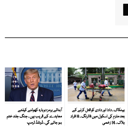
بینکاک ، دادا اور دادی کو قتل کرنے کے
آبنائے ہرمز دوبارہ کھولنے کیلئے
بعد ملزم کی اسکول میں فائرنگ ، 8 افراد
معاہدے کے قریب ہیں ، جنگ جلد ختم
ہلاک ، 14 زخمی
ہو جائے گی ، ڈونلڈ ٹرمپ