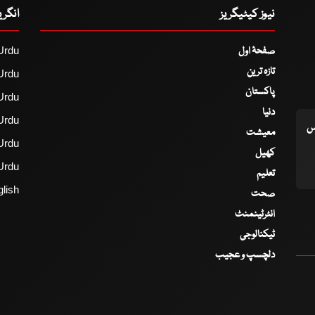
نیوز کیٹیگریز
انگر
صفحۂ اول
Urdu
تازہ ترین
Urdu
پاکستان
Urdu
دنیا
Urdu
اس
معیشت
Urdu
کھیل
Urdu
تعلیم
lish
صحت
انٹرٹینمنٹ
ٹیکنالوجی
دلچسپ و عجیب