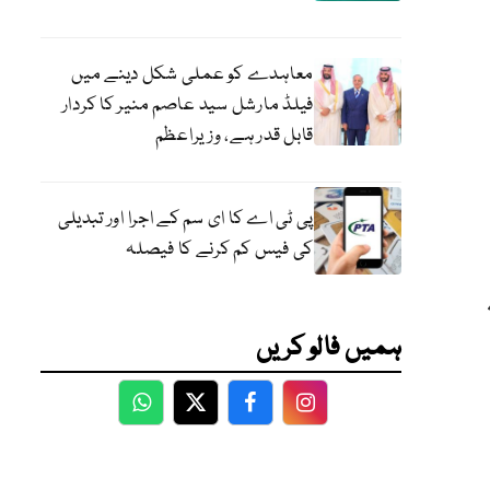
معاہدے کو عملی شکل دینے میں
فیلڈ مارشل سید عاصم منیر کا کردار
قابل قدر ہے، وزیراعظم
پی ٹی اے کا ای سم کے اجرا اور تبدیلی
کی فیس کم کرنے کا فیصلہ
ہمیں فالو کریں
WhatsApp
Twitter
Facebook
Facebook