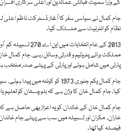
کے وزرا سمیت قبائلی عمائدین اور اعلیٰ سرکاری افسرا
جام کمال نے سیاسی سفر کا آغاز ڈسٹرکٹ ناظم اعلیٰ ل
نظام کو انٹرنیٹ سے منسلک کیا۔
پارٹی میں شامل ہوئے اور پارٹی کے پہلے صدر منتخب ہ
جام کمال یکم جنوری 1973 کو کوئٹہ 
کیا، جام کمال خان کا وژن ہے کہ بلوچستان کو تعلیم یاف
جام کمال خان کے خاندان کو یہ اعزاز بھی حاصل ہے کہ
خاران، مکران اور لسبیلہ میں سب سے پہلے جام خاندا
فیصلہ کیا تھا۔