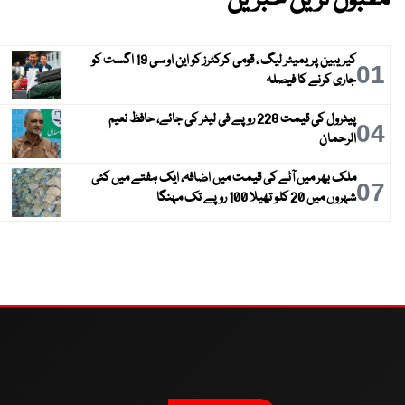
مقبول ترین خبریں
کیریبین پریمیئر لیگ ، قومی کرکٹرز کو این او سی 19 اگست کو
01
جاری کرنے کا فیصلہ
پیٹرول کی قیمت 228 روپے فی لیٹر کی جائے، حافظ نعیم
04
الرحمان
ملک بھر میں آٹے کی قیمت میں اضافہ، ایک ہفتے میں کئی
07
شہروں میں 20 کلو تھیلا 100 روپے تک مہنگا