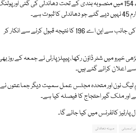
مظاہرین کا کہنا تھا کہ قومی اسمبلی کے حلقے این اے 154 میں منصوبہ بندی کے تحت دھاندلی کی گئی اور پول
 ہے۔
سندھ کے شہر گڑھی خیرو میں بھی پاکستان پیپلز پارٹی کی جانب سے این اے 196 کا نتیجہ قبول کرنے سے انکار کر
ی خیرو میں شٹر ڈاؤن رکھا، پیپلز پارٹی نے جمعہ کے روز بھی
ے اعلان کرائے گئے ہیں۔
لم لیگ نون اور متحدہ مجلس عمل سمیت دیگر جماعتوں نے
لانے اور ملک گیر احتجاج کا فیصلہ کیا ہے۔
پارٹیز کانفرنس میں کیا جائے گا۔
ی اسمبلی
مبینہ دھاندلی