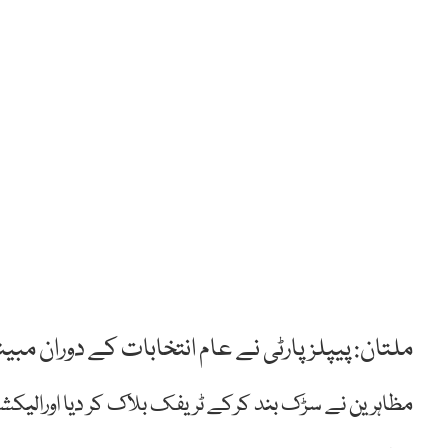
ملتان: پیپلزپارٹی نے عام انتخابات کے دوران مب
مظاہرین نے سڑک بند کرکے ٹریفک بلاک کر دیا اورال