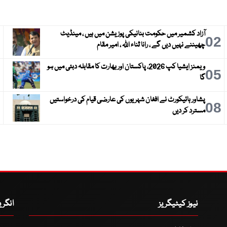
آزاد کشمیر میں حکومت بنانیکی پوزیشن میں ہیں ، مینڈیٹ
3
02
چھیننے نہیں دیں گے ، رانا ثناء اللہ ، امیر مقام
ویمنز ایشیا کپ 2026، پاکستان اور بھارت کا مقابلہ دبئی میں ہو
6
05
گا
پشاور ہائیکورٹ نے افغان شہریوں کی عارضی قیام کی درخواستیں
9
08
مسترد کر دیں
نیوز کیٹیگریز
انگر