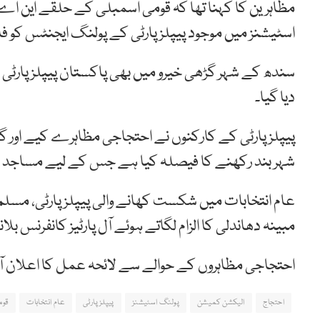
اسٹیشنز میں موجود پیپلز پارٹی کے پولنگ ایجنٹس کو فارم 45 نہیں دیے گئے جو دھاندلی کا ثبوت
دیا گیا۔
پیپلز پارٹی کے کارکنوں نے احتجاجی مظاہرے کیے اور گڑھ
شہر بند رکھنے کا فیصلہ کیا ہے جس کے لیے مساجد س
عام انتخابات میں شکست کھانے والی پیپلزپارٹی، مس
مبینہ دھاندلی کا الزام لگاتے ہوئے آل پارٹیز کانفرنس ب
احتجاجی مظاہروں کے حوالے سے لائحہ عمل کا اعلان آل 
احتجاج
الیکشن کمیشن
پولنگ اسٹیشنز
پیپلزپارٹی
عام انتخابات
قوم