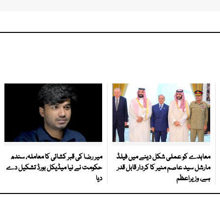
معاہدے کو عملی شکل دینے میں فیلڈ
میر رضا کی قبر کشائی کا معاملہ، سندھ
مارشل سید عاصم منیر کا کردار قابل قدر
حکومت نے نیا میڈیکل بورڈ تشکیل دے
ہے، وزیراعظم
دیا