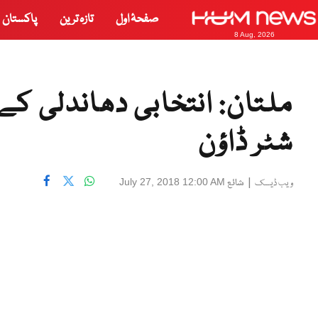
صفحۂ اول
تازہ ترین
پاکستان
8 Aug, 2026
ملتان: انتخابی دھاندلی کے
شٹر ڈاؤن
|
شائع
July 27, 2018 12:00 AM
ویب ڈیسک