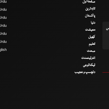
صفحۂ اول
Urdu
تازہ ترین
Urdu
پاکستان
Urdu
دنیا
Urdu
اس
معیشت
Urdu
کھیل
Urdu
تعلیم
lish
صحت
انٹرٹینمنٹ
ٹیکنالوجی
دلچسپ و عجیب