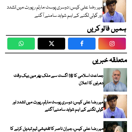
میر رضا علی کیس: دوسری پوسٹ مارٹم رپورٹ میں تشدد
اور گولی لگنے کے اہم شواہد سامنے آگئے
ہمیں فالو کریں
WhatsApp
Twitter
Facebook
Faceboo
متعلقہ خبریں
جماعت اسلامی کا 16 اگست سے ملک بھر میں بیک وقت
دھرنوں کا اعلان
میر رضا علی کیس: دوسری پوسٹ مارٹم رپورٹ میں تشدد اور
گولی لگنے کے اہم شواہد سامنے آگئے
میر رضا علی کیس، جبران ناصر کا تفتیشی ٹیم تبدیل کرنے کا