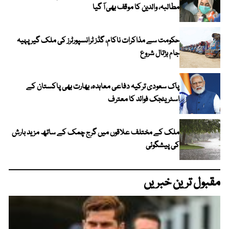
مطالبہ، والدین کا موقف بھی آ گیا
حکومت سے مذاکرات ناکام، گڈز ٹرانسپورٹرز کی ملک گیر پہیہ
جام ہڑتال شروع
پاک سعودی ترکیہ دفاعی معاہدہ، بھارت بھی پاکستان کے
اسٹریٹجک فوائد کا معترف
ملک کے مختلف علاقوں میں گرج چمک کے ساتھ مزید بارش
کی پیشگوئی
مقبول ترین خبریں