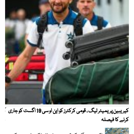
کیریبین پریمیئر لیگ ، قومی کرکٹرز کو این او سی 19 اگست کو جاری
آز
کرنے کا فیصلہ
چھی