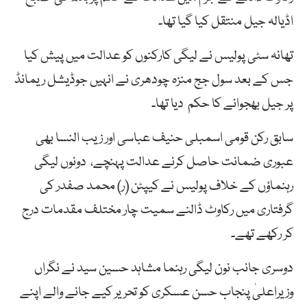
اڈیالہ جیل منتقل کیا گیا تھا۔
تھانہ سٹی پولیس نے لیگی کارکنوں کو عدالت میں پیش کیا
جس کے بعد سول جج منزہ چودھری نے انہیں جوڈیشل ریمانڈ
پر جیل بھجوانے کا حکم دیا تھا۔
سابق رکن قومی اسمبلی حنیف عباسی اور زیب النسا بھی
عبوری ضمانت حاصل کرنے عدالت پہنچے، دونوں لیگی
رہنماؤں کے خلاف پولیس نے کیپٹن (ر) محمد صفدر کی
گرفتاری میں رکاوٹ ڈالنے سمیت چار مختلف مقدمات درج
کر رکھے تھے۔
دوسری جانب نون لیگی رہنما مشاہد حسین سید نے نگراں
وزیراعلیٰ پنجاب حسن عسکری کو تحریر کیے جانے والے اپنے