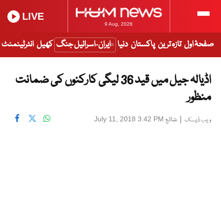
LIVE
9 Aug, 2026
صفحۂ اول
تازہ ترین
پاکستان
دنیا
ایران-اسرائیل جنگ
کھیل
انٹرٹینمنٹ
اڈیالہ جیل میں قید 36 لیگی کارکنوں کی ضمانت
منظور
|
شائع
July 11, 2018 3:42 PM
ویب ڈیسک