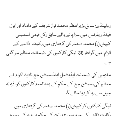
راولپنڈی: سابق وزیراعظم محمد نواز شریف کے داماد اور ایون
فیلڈ ریفرنس میں سزا پانے والے سابق رکن قومی اسمبلی
کیپٹن (ر) محمد صفدر کی گرفتاری میں رکاوٹ ڈالنے کے
الزام میں گرفتار 36 لیگی کارکنوں کی ضمانت منظور ہو گئی
ہے۔
ملزموں کی ضمانت ایڈیشنل اینڈ سیشن جج نادیہ اکرام نے
منظور کی، سیشن جج کے حکم کے بعد تمام کارکنوں کو اڈیالہ
جیل سے رہا کر دیا جائے گا۔
لیگی کارکنوں کو کیپٹن (ر) محمد صفدر کی گرفتاری میں
رکاوٹ ڈالنے کے جرم میں عدالت کے حکم پر بدھ کی صبح