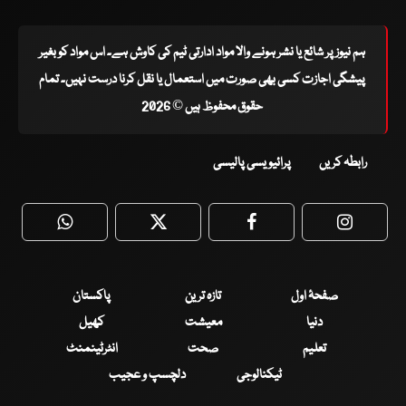
ہم نیوز پر شائع یا نشر ہونے والا مواد ادارتی ٹیم کی کاوش ہے۔ اس مواد کو بغیر
پیشگی اجازت کسی بھی صورت میں استعمال یا نقل کرنا درست نہیں۔ تمام
حقوق محفوظ ہیں © 2026
رابطہ کریں
پرائیویسی پالیسی
WhatsApp
Twitter
Facebook
Faceboo
صفحۂ اول
تازہ ترین
پاکستان
دنیا
معیشت
کھیل
تعلیم
صحت
انٹرٹینمنٹ
ٹیکنالوجی
دلچسپ و عجیب