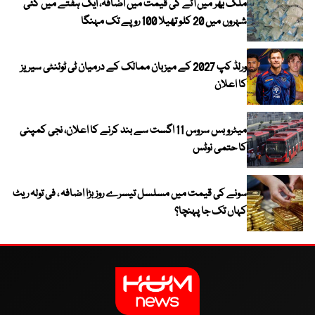
ملک بھر میں آٹے کی قیمت میں اضافہ، ایک ہفتے میں کئی
شہروں میں 20 کلو تھیلا 100 روپے تک مہنگا
ورلڈ کپ 2027 کے میزبان ممالک کے درمیان ٹی ٹوئنٹی سیریز
کا اعلان
میٹرو بس سروس 11 اگست سے بند کرنے کا اعلان، نجی کمپنی
کا حتمی نوٹس
سونے کی قیمت میں مسلسل تیسرے روز بڑا اضافہ ، فی تولہ ریٹ
کہاں تک جا پہنچا؟