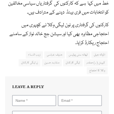
خط میں کہا ہے کہ کارکنوں کی گرفتاریاں سیاسی مخالفین
کو انتخابات میں فری ہینڈ دینے کے مترادف ہیں۔
کارکنوں کی گرفتاری پر نون لیگی وکلا نے کچہری میں
احتجاجی مظاہرہ بھی کیا اور سیشن جج خالد نواز کے سامنے
احتجاج ریکارڈ کرایا۔
اڈیالہ جیل
تھانہ سٹی پولیس
حنیف عباسی
زیب النساء
کیپٹن ( ر ) صفدر
لیگی کارکنان
مشاہد حسین
ن لیگی کارکنان
وکلا کا احتجاج
LEAVE A REPLY