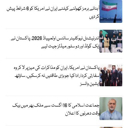
آبنائے ہرمز کھولنے کیلئے ایران نے امریکا کو 6 شرائط پیش
کر دیں
انٹرنیشنل نیوکلیئر سائنس اولمپیاڈ 2026، پاکستان نے
ایک گولڈ اور دو سلور میڈلز جیت لیے
پاکستان نے امریکا، ایران کو مذاکرات کی میز پر لا کر وہ
سفارتی کردار اداکیا جو بڑی طاقتیں نہ کرسکیں، ساؤتھ
ایشین وائسز
جماعت اسلامی کا 16 اگست سے ملک بھر میں بیک
وقت دھرنوں کا اعلان