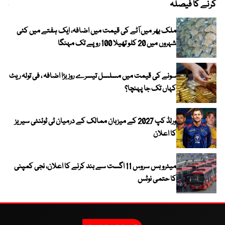
کرنے کا فیصلہ
چھی
ملک بھر میں آٹے کی قیمت میں اضافہ، ایک ہفتے میں کئی
شہروں میں 20 کلو تھیلا 100 روپے تک مہنگا
سونے کی قیمت میں مسلسل تیسرے روز بڑا اضافہ ، فی تولہ ریٹ
کہاں تک جا پہنچا؟
ورلڈ کپ 2027 کے میزبان ممالک کے درمیان ٹی ٹوئنٹی سیریز
کا اعلان
میٹرو بس سروس 11 اگست سے بند کرنے کا اعلان، نجی کمپنی
کا حتمی نوٹس