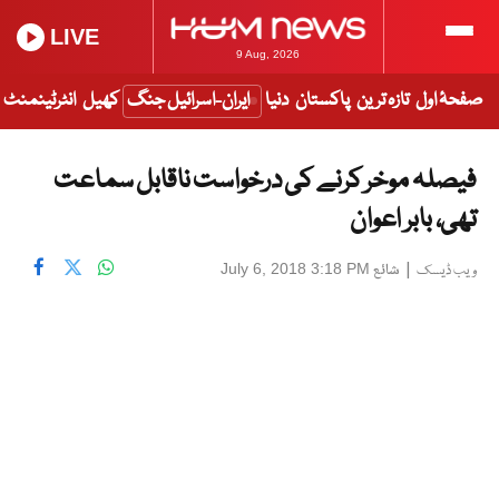
LIVE
9 Aug, 2026
صفحۂ اول
تازہ ترین
پاکستان
دنیا
ایران-اسرائیل جنگ
کھیل
انٹرٹینمنٹ
فیصلہ موخر کرنے کی درخواست ناقابل سماعت
تھی، بابر اعوان
|
شائع
July 6, 2018 3:18 PM
ویب ڈیسک