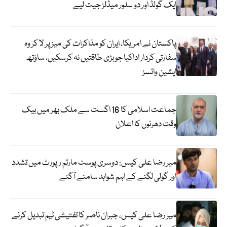
ایک گولڈ اور دو سلور میڈلز جیت لیے
پاکستان نے امریکا، ایران کو مذاکرات کی میز پر لا کر وہ
سفارتی کردار اداکیا جو بڑی طاقتیں نہ کرسکیں، ساؤتھ
ایشین وائسز
جماعت اسلامی کا 16 اگست سے ملک بھر میں بیک
وقت دھرنوں کا اعلان
میر رضا علی کیس: دوسری پوسٹ مارٹم رپورٹ میں تشدد
اور گولی لگنے کے اہم شواہد سامنے آگئے
میر رضا علی کیس، جبران ناصر کا تفتیشی ٹیم تبدیل کرنے