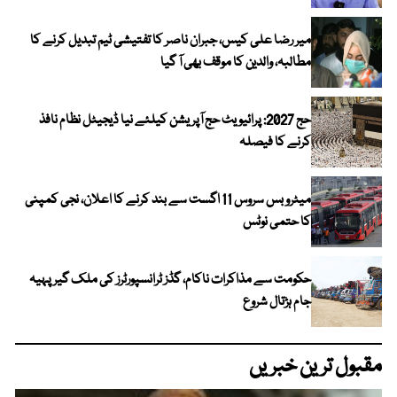
میر رضا علی کیس، جبران ناصر کا تفتیشی ٹیم تبدیل کرنے کا
مطالبہ، والدین کا موقف بھی آ گیا
حج 2027: پرائیویٹ حج آپریشن کیلئے نیا ڈیجیٹل نظام نافذ
کرنے کا فیصلہ
میٹرو بس سروس 11 اگست سے بند کرنے کا اعلان، نجی کمپنی
کا حتمی نوٹس
حکومت سے مذاکرات ناکام، گڈز ٹرانسپورٹرز کی ملک گیر پہیہ
جام ہڑتال شروع
مقبول ترین خبریں