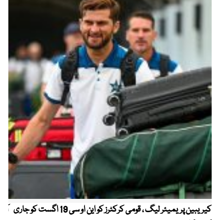
کیریبین پریمیئر لیگ ، قومی کرکٹرز کو این او سی 19 اگست کو جاری
آز