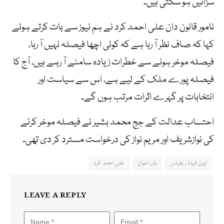
سزائیں ہو سکتی ہیں۔
نامور قانون دان علی احمد کرد نے ہم نیوز سے بات کرتے ہوئے
کہا کہ صاف نظر آ رہا ہے کہ کوئی اچھا فیصلہ نہیں آ رہا،
فیصلہ موخر ہونے سے خطرات زیادہ سامنے آ رہے ہیں، آج کا
فیصلہ پورے ملک کے لیے ہے، اس سے سیاست اور
انتخابات پر گہرے اثرات مرتب ہوں گے۔
احتساب عدالت کے جج محمد بشیر نے فیصلہ موخر کرنے
کی نوازشریف اور مریم نواز کی درخواست مسترد کر دی تھی۔
ایون فیلڈ ریفرنس
بابر اعوان
علی احمد کرد
LEAVE A REPLY