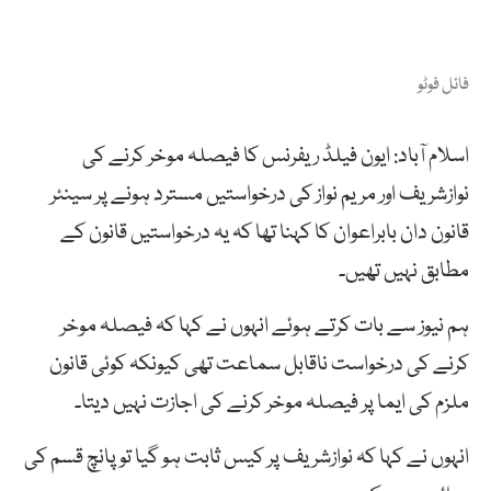
فائل فوٹو
اسلام آباد: ایون فیلڈ ریفرنس کا فیصلہ موخر کرنے کی
نوازشریف اور مریم نواز کی درخواستیں مسترد ہونے پر سینئر
قانون دان بابراعوان کا کہنا تھا کہ یہ درخواستیں قانون کے
مطابق نہیں تھیں۔
ہم نیوز سے بات کرتے ہوئے انہوں نے کہا کہ فیصلہ موخر
کرنے کی درخواست ناقابل سماعت تھی کیونکہ کوئی قانون
ملزم کی ایما پر فیصلہ موخر کرنے کی اجازت نہیں دیتا۔
انہوں نے کہا کہ نوازشریف پر کیس ثابت ہو گیا تو پانچ قسم کی