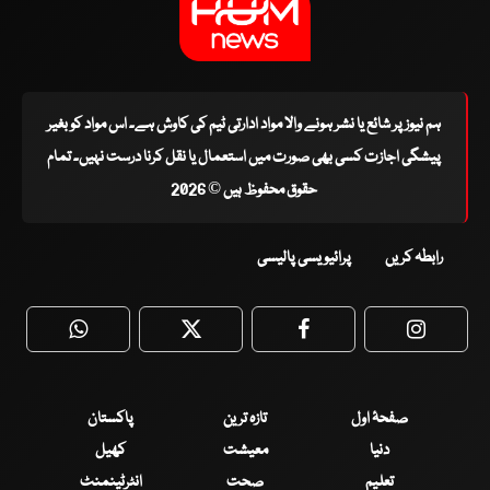
ہم نیوز پر شائع یا نشر ہونے والا مواد ادارتی ٹیم کی کاوش ہے۔ اس مواد کو بغیر
پیشگی اجازت کسی بھی صورت میں استعمال یا نقل کرنا درست نہیں۔ تمام
حقوق محفوظ ہیں © 2026
رابطہ کریں
پرائیویسی پالیسی
WhatsApp
Twitter
Facebook
Faceboo
صفحۂ اول
تازہ ترین
پاکستان
دنیا
معیشت
کھیل
تعلیم
صحت
انٹرٹینمنٹ