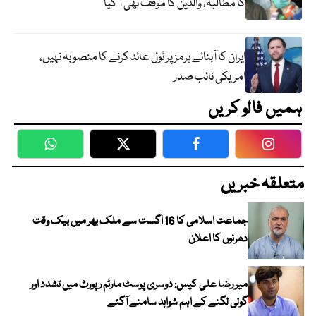
کا مطالبہ، والدین کا موقف بھی آ گیا
ایران کا آبنائے ہرمز پر ٹول عائد کرنے کا منصوبہ نہیں،
امریکی نائب صدر
ہمیں فالو کریں
WhatsApp
Twitter
Facebook
Faceboo
متعلقہ خبریں
جماعت اسلامی کا 16 اگست سے ملک بھر میں بیک وقت
دھرنوں کا اعلان
میر رضا علی کیس: دوسری پوسٹ مارٹم رپورٹ میں تشدد اور
گولی لگنے کے اہم شواہد سامنے آگئے