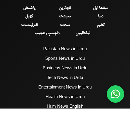
صفحۂ اول
تازہ ترین
پاکستان
دنیا
معیشت
کھیل
تعلیم
صحت
انٹرٹینمنٹ
ٹیکنالوجی
دلچسپ و عجیب
Pakistan News in Urdu
Sports News in Urdu
Business News in Urdu
Tech News in Urdu
Entertainment News in Urdu
Health News in Urdu
Hum News English