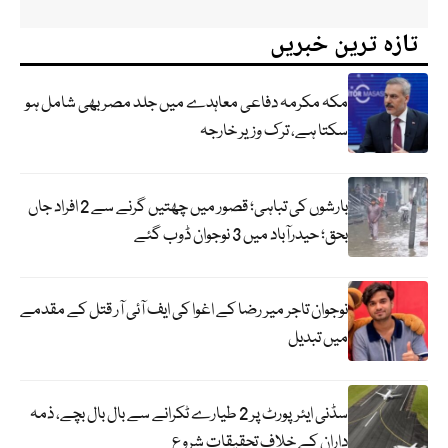
تازہ ترین خبریں
مکہ مکرمہ دفاعی معاہدے میں جلد مصر بھی شامل ہو
سکتا ہے، ترک وزیر خارجہ
بارشوں کی تباہی؛ قصور میں چھتیں گرنے سے 2 افراد جاں
بحق؛ حیدرآباد میں 3 نوجوان ڈوب گئے
نوجوان تاجر میر رضا کے اغوا کی ایف آئی آر قتل کے مقدمے
میں تبدیل
سڈنی ایئرپورٹ پر 2 طیارے ٹکرانے سے بال بال بچے، ذمہ
داران کے خلاف تحقیقات شروع