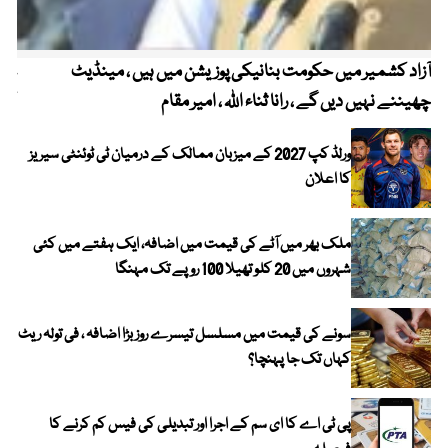
آزاد کشمیر میں حکومت بنانیکی پوزیشن میں ہیں ، مینڈیٹ
عوا
چھیننے نہیں دیں گے ، رانا ثناء اللہ ، امیر مقام
کم
ورلڈ کپ 2027 کے میزبان ممالک کے درمیان ٹی ٹوئنٹی سیریز
کا اعلان
ملک بھر میں آٹے کی قیمت میں اضافہ، ایک ہفتے میں کئی
شہروں میں 20 کلو تھیلا 100 روپے تک مہنگا
سونے کی قیمت میں مسلسل تیسرے روز بڑا اضافہ ، فی تولہ ریٹ
کہاں تک جا پہنچا؟
پی ٹی اے کا ای سم کے اجرا اور تبدیلی کی فیس کم کرنے کا