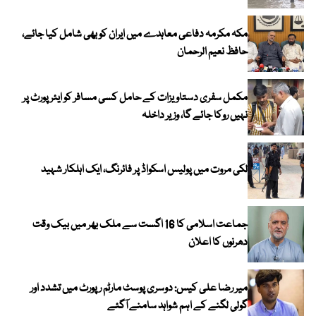
مکہ مکرمہ دفاعی معاہدے میں ایران کو بھی شامل کیا جائے،
حافظ نعیم الرحمان
مکمل سفری دستاویزات کے حامل کسی مسافر کو ایئرپورٹ پر
نہیں روکا جائے گا، وزیر داخلہ
لکی مروت میں پولیس اسکواڈ پر فائرنگ، ایک اہلکار شہید
جماعت اسلامی کا 16 اگست سے ملک بھر میں بیک وقت
دھرنوں کا اعلان
میر رضا علی کیس: دوسری پوسٹ مارٹم رپورٹ میں تشدد اور
گولی لگنے کے اہم شواہد سامنے آگئے