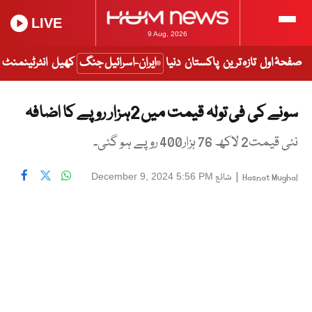
LIVE
9 Aug, 2026
صفحۂ اول
تازہ ترین
پاکستان
دنیا
ایران-اسرائیل جنگ
کھیل
انٹرٹینمنٹ
سونے کی فی تولہ قیمت میں 2ہزار روپے کا اضافہ
نئی قیمت2 لاکھ 76 ہزار400 روپے ہو گئی۔
|
شائع
December 9, 2024 5:56 PM
Hasnat Mughal