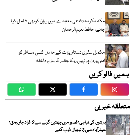
مکہ مکرمہ دفاعی معاہدے میں ایران کو بھی شامل کیا
جائے، حافظ نعیم الرحمان
مکمل سفری دستاویزات کے حامل کسی مسافر کو
ایئرپورٹ پر نہیں روکا جائے گا، وزیر داخلہ
ہمیں فالو کریں
WhatsApp
Twitter
Facebook
Faceboo
متعلقہ خبریں
بارشوں کی تباہی؛ قصور میں چھتیں گرنے سے 2 افراد جاں بحق؛
حیدرآباد میں 3 نوجوان ڈوب گئے