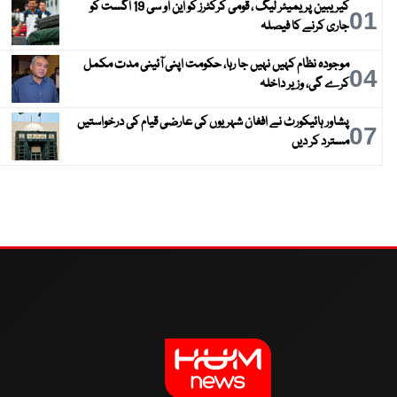
کیریبین پریمیئر لیگ ، قومی کرکٹرز کو این او سی 19 اگست کو
01
جاری کرنے کا فیصلہ
موجودہ نظام کہیں نہیں جا رہا، حکومت اپنی آئینی مدت مکمل
04
کرے گی، وزیر داخلہ
پشاور ہائیکورٹ نے افغان شہریوں کی عارضی قیام کی درخواستیں
07
مسترد کر دیں