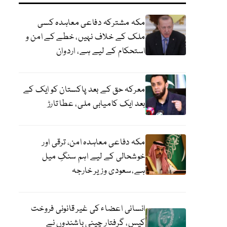
مکہ مشترکہ دفاعی معاہدہ کسی
ملک کے خلاف نہیں، خطے کے امن و
استحکام کے لیے ہے، اردوان
معرکہ حق کے بعد پاکستان کو ایک کے
بعد ایک کامیابی ملی، عطا تارڑ
مکہ دفاعی معاہدہ امن، ترقی اور
خوشحالی کے لیے اہم سنگِ میل
ہے،سعودی وزیر خارجہ
انسانی اعضاء کی غیر قانونی فروخت
کیس، گرفتار چینی باشندوں نے