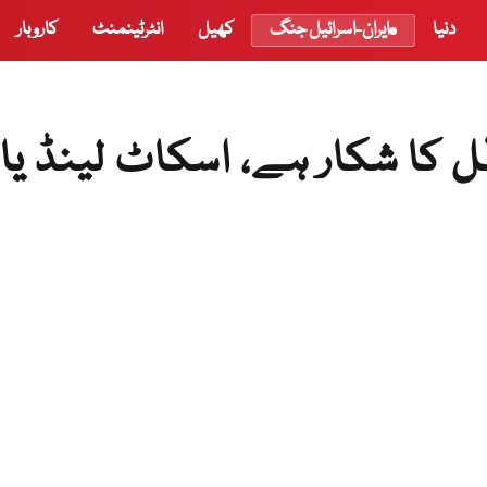
دنیا
ایران-اسرائیل جنگ
کھیل
انٹرٹینمنٹ
کاروبار
کا شکار ہے، اسکاٹ لینڈ یار