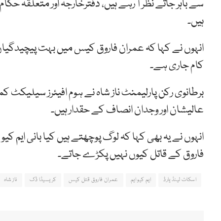
سے باہر جاتے نظر آ رہے ہیں، دفترخارجہ اور متعلقہ ح
ہیں۔
انہوں نے کہا کہ عمران فاروق کیس میں بہت پیچیدگیا
کام جاری ہے۔
برطانوی رکن پارلیمنٹ ناز شاہ نے ہوم افیئرز سیلیکٹ کم
عالیشان اور وجدان انصاف کے حقدار ہیں۔
انہوں نے یہ بھی کہا کہ لوگ پوچھتے ہیں کیا بانی ایم کی
فاروق کے قاتل کیوں نہیں پکڑے جاتے۔
اسکاٹ لینڈ یارڈ
ایم کیو ایم
عمران فاروق قتل کیس
کریسیڈا ڈک
ناز شاہ