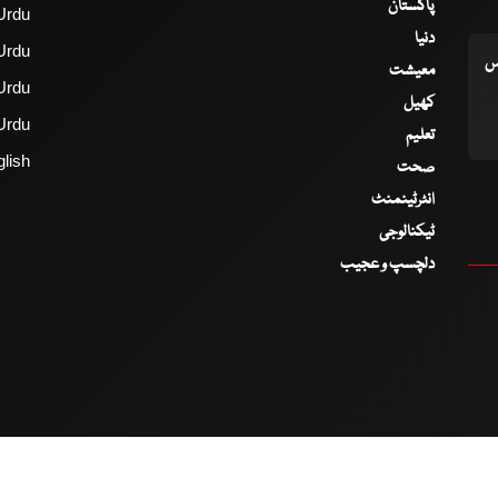
پاکستان
Urdu
دنیا
Urdu
اس
معیشت
Urdu
کھیل
Urdu
تعلیم
lish
صحت
انٹرٹینمنٹ
ٹیکنالوجی
دلچسپ و عجیب
2017 - 2026 © All Copyrights Reserved