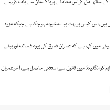
کام کے ساتھ مل کر اس معاملے پر پاکستان سے بات کر رہے
ں ہیں، اس کیس پربہت پیسہ خرچہ ہو چکا ہے جبکہ مزید
یٹی میں کہا ہے کہ عمران فاروق کی بیوہ شمائلہ اور بیٹے
و ایم کو انگلینڈ میں قانون سے استثنیٰ حاصل ہے، آخرعمران