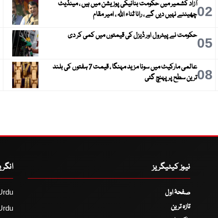
آزاد کشمیر میں حکومت بنانیکی پوزیشن میں ہیں ، مینڈیٹ
3
02
چھیننے نہیں دیں گے ، رانا ثناء اللہ ، امیر مقام
حکومت نے پیٹرول اور ڈیزل کی قیمتوں میں کمی کر دی
6
05
عالمی مارکیٹ میں سونا مزید مہنگا ، قیمت 7 ہفتوں کی بلند
9
08
ترین سطح پر پہنچ گئی
نیوز کیٹیگریز
انگر
صفحۂ اول
Urdu
تازہ ترین
Urdu