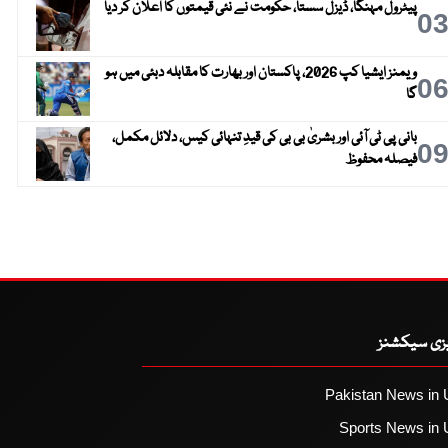
پیٹرول مہنگا، ڈیزل سستا، حکومت نے نئی قیمتوں کا اعلان کر دیا
0
ویمنز ایشیا کپ 2026، پاکستان اور بھارت کا مقابلہ دبئی میں ہو
0
گا
بانی پی ٹی آئی اور بشریٰ بی بی کی قیدِ تنہائی کیس، دلائل مکمل،
0
فیصلہ محفوظ
یزی سیکشنز
Pakistan News in 
Sports News in 