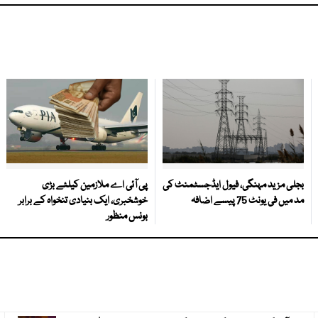
بجلی مزید مہنگی، فیول ایڈجسٹمنٹ کی
پی آئی اے ملازمین کیلئے بڑی
مد میں فی یونٹ 75 پیسے اضافہ
خوشخبری، ایک بنیادی تنخواہ کے برابر
بونس منظور