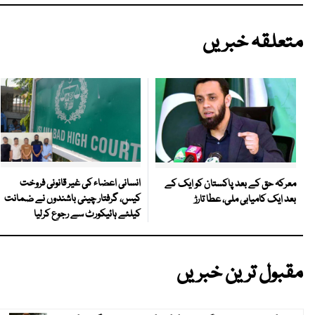
متعلقہ خبریں
انسانی اعضاء کی غیر قانونی فروخت
معرکہ حق کے بعد پاکستان کو ایک کے
کیس، گرفتار چینی باشندوں نے ضمانت
بعد ایک کامیابی ملی، عطا تارڑ
کیلئے ہائیکورٹ سے رجوع کرلیا
مقبول ترین خبریں