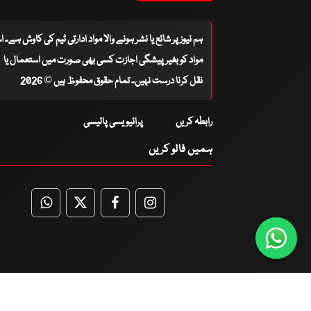
ہم نیوز پر شائع یا نشر ہونے والا مواد ادارتی ٹیم کی کاوش ہے۔ 
مواد کو بغیر پیشگی اجازت کسی بھی صورت میں استعمال یا
نقل کرنا درست نہیں۔ تمام حقوق محفوظ ہیں © 2026
رابطہ کریں
پرائیویسی پالیسی
ہمیں فالو کریں
WhatsApp
Twitter
Facebook
Facebook