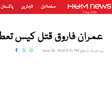
صفحۂ اول
تازہ ترین
پاکستان
7 Aug, 2026
عمران فاروق قتل کیس تعطل 
|
شائع
June 30, 2018 8:41 PM
ویب ڈیسک