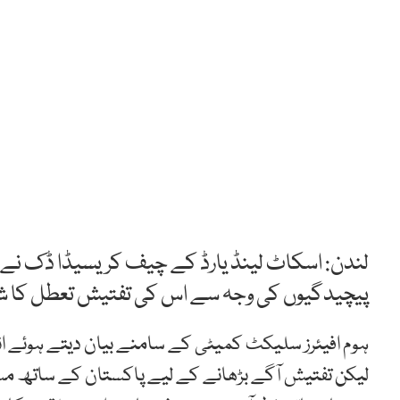
لندن: اسکاٹ لینڈ یارڈ کے چیف کریسیڈا ڈک نے 
پیچیدگیوں کی وجہ سے اس کی تفتیش تعطل کا شک
ہوم افیئرز سلیکٹ کمیٹی کے سامنے بیان دیتے ہوئے ان
لیکن تفتیش آگے بڑھانے کے لیے پاکستان کے ساتھ م