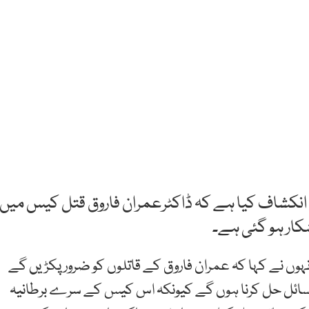
انکشاف کیا ہے کہ ڈاکٹرعمران فاروق قتل کیس میں
ار ہو گئی ہے۔
ہوں نے کہا کہ عمران فاروق کے قاتلوں کو ضرورپکڑیں گے
سائل حل کرنا ہوں گے کیونکہ اس کیس کے سرے برطانیہ