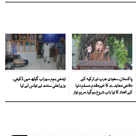
پاکستان، سعودی عرب اور ترکیہ کے
ایدھی ہوم سہراب گوٹھ میں ڈکیتی،
دفاعی معاہدے کا خیرمقدم، مسلم دنیا
وزیراعلیٰ سندھ نے نوٹس لے لیا
کے اتحاد کا نیا باب شروع ہوگیا، مریم نواز