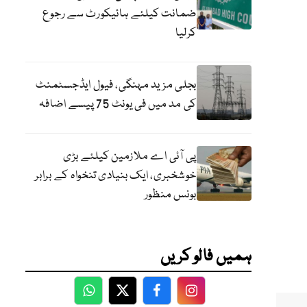
ضمانت کیلئے ہائیکورٹ سے رجوع
کرلیا
بجلی مزید مہنگی، فیول ایڈجسٹمنٹ
کی مد میں فی یونٹ 75 پیسے اضافہ
پی آئی اے ملازمین کیلئے بڑی
خوشخبری، ایک بنیادی تنخواہ کے برابر
بونس منظور
ہمیں فالو کریں
WhatsApp
Twitter
Facebook
Facebook