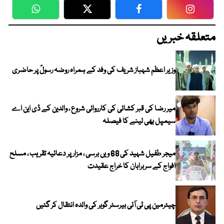
WhatsApp
Twitter
Facebook
Faceboo
متعلقہ خبریں
وزیر اعظم شہباز شریف کی وفد کے ہمراہ روضہ رسولؐ پر حاضری
میر رضا کی قبر کشائی کی کارروائی شروع ، والدین کے ڈی این اے
سیمپل بھی لینے کا فیصلہ
میجر طفیل شہید کی 68 ویں برسی ، مزار پر دعائیہ تقریب ، مسلح
افواج کے سربراہان کا خراج عقیدت
چیئرمین پی ٹی آئی بیرسٹر گوہر کی والدہ انتقال کر گئیں