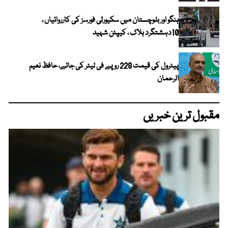
ہنگو اور بلوچستان میں سکیورٹی فورسز کی کارروائیاں ،
10دہشتگرد ہلاک ، کیپٹن شہید
پیٹرول کی قیمت 228 روپے فی لیٹر کی جائے، حافظ نعیم
الرحمان
مقبول ترین خبریں