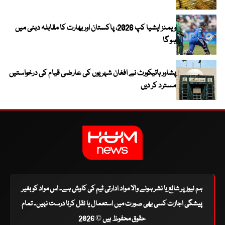
ویمنز ایشیا کپ 2026، پاکستان اور بھارت کا مقابلہ دبئی میں
ہو گا
پشاور ہائیکورٹ نے افغان شہریوں کی عارضی قیام کی درخواستیں
مسترد کر دیں
ہم نیوز پر شائع یا نشر ہونے والا مواد ادارتی ٹیم کی کاوش ہے۔ اس مواد کو بغیر
پیشگی اجازت کسی بھی صورت میں استعمال یا نقل کرنا درست نہیں۔ تمام
حقوق محفوظ ہیں © 2026