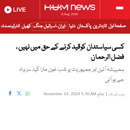
LIVE
8 Aug, 2026
صفحۂ اول
تازہ ترین
پاکستان
دنیا
ایران-اسرائیل جنگ
کھیل
انٹرٹینمنٹ
کسی سیاستدان کوقید کرنے کے حق میں نہیں ،
فضل الرحمان
ہمییشہ آئین اور جمہوریت پر شب خون مارا گیا، سربراہ
جے یو آئی
|
شائع
November 14, 2024 5:30 AM
ویب ڈیسک