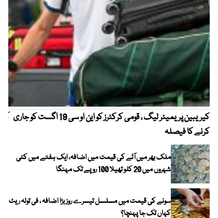
کیریبین پریمیئر لیگ ، قومی کرکٹرز کو این او سی 19 اگست کو جاری
آز
کرنے کا فیصلہ
چھی
ملک بھر میں آٹے کی قیمت میں اضافہ، ایک ہفتے میں کئی
شہروں میں 20 کلو تھیلا 100 روپے تک مہنگا
سونے کی قیمت میں مسلسل تیسرے روز بڑا اضافہ ، فی تولہ ریٹ
کہاں تک جا پہنچا؟