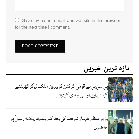
Save my name, email, and website in this browser
for the next time I comment.
تازہ ترین خبریں
پی سی بی نے قومی کرکٹرز کو بیرون ملک لیگز کھیلنے
کیلئے این او سی جاری کر دیئے
وزیر اعظم شہباز شریف کی وفد کے ہمراہ روضہ رسولؐ پر
حاضری