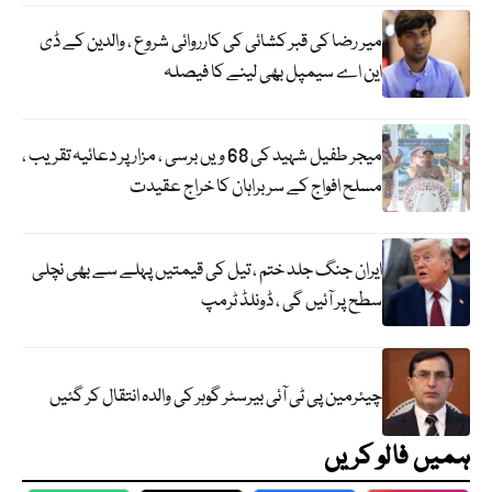
میر رضا کی قبر کشائی کی کارروائی شروع ، والدین کے ڈی
این اے سیمپل بھی لینے کا فیصلہ
میجر طفیل شہید کی 68 ویں برسی ، مزار پر دعائیہ تقریب ،
مسلح افواج کے سربراہان کا خراج عقیدت
ایران جنگ جلد ختم ، تیل کی قیمتیں پہلے سے بھی نچلی
سطح پر آئیں گی ، ڈونلڈ ٹرمپ
چیئرمین پی ٹی آئی بیرسٹر گوہر کی والدہ انتقال کر گئیں
ہمیں فالو کریں