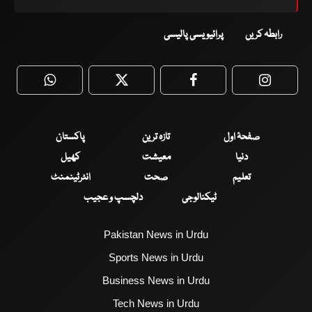
رابطہ کریں
پرائیویسی پالیسی
WhatsApp
Twitter
Facebook
Faceboo
صفحۂ اول
تازہ ترین
پاکستان
دنیا
معیشت
کھیل
تعلیم
صحت
انٹرٹینمنٹ
ٹیکنالوجی
دلچسپ و عجیب
Pakistan News in Urdu
Sports News in Urdu
Business News in Urdu
Tech News in Urdu