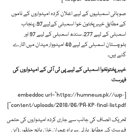
صوبائی اسمبلیوں کے لیے اعلان کردہ امیدواروں کے ناموں
کے مطابق خیبر پختون خوا اسمبلی کےلیے97، پنجاب
اسمبلی کے لیے 277، سندھ اسمبلی کے لیے 97 اور
بلوچستان اسمبلی کے لیے 40 امیدووار میدان میں اتارے
گئے ہیں۔
خیبرپختونخوا اسمبلی کے لیے پی ٹی آئی کے امیدواروں کی
فہرست
[embeddoc url=”https://humnews.pk//wp-
content/uploads/2018/06/PA-KP-final-list.pdf”]
تحریک انصاف کی جانب سے جاری کردہ امیدواروں کی حتمی
فہرست کے مطابق پارٹی سربراہ عمران خان پانچ حلقوں (این