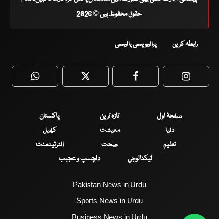
حقوق محفوظ ہیں © 2026
رابطہ کریں
پرائیویسی پالیسی
WhatsApp
Twitter
Facebook
Faceboo
صفحۂ اول
تازہ ترین
پاکستان
دنیا
معیشت
کھیل
تعلیم
صحت
انٹرٹینمنٹ
ٹیکنالوجی
دلچسپ و عجیب
Pakistan News in Urdu
Sports News in Urdu
Business News in Urdu