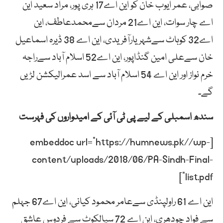
صوابی، عمر ایوب خان کو این اے17 ہری پور، مراد سعید این
اے چار سوات، این اے21 مردان سےمحمدعاطف، این
اے32 کوہاٹ سےشہریارآفریدی، این اے 38 ڈیرہ اسماعیل
خان سےعلی امین گنڈاپور، این اے52 اسلام آباد سےراجہ
خرم نواز اور این اے 54 اسلام آباد سے اسد عمرالیکشن لڑیں
گے۔
سندھ اسمبلی کے لیے پی ٹی آئی کے امیدواروں کی فہرست
[embeddoc url=”https://humnews.pk//wp-
content/uploads/2018/06/PA-Sindh-Final-
list.pdf”]
این اے 61 راولپنڈی سےعامر محمود کیانی، این اے67 جہلم
سے فواد چودھری، این اے 72 سیالکوٹ سے فردوس عاشق