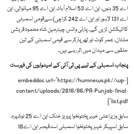
اے 35 بنوں، این اے 53 اسلام آباد، این اے 95 میانوالی، این
اے 131 لاہور اور این اے 242 کراچی) سےقومی اسمبلی
کاالیکشن لڑیں گے۔ پارٹی وائس چیئرمین شاہ محمودقریشی
ملتان، عمر کوٹ اور تھرپارکر سے قومی اسمبلی کے تین
حلقوں سے میدان میں اتر رہے ہیں۔
پنجاب اسمبلی کے لیے پی ٹی آئی کے امیدواروں کی فہرست
[embeddoc url=”https://humnews.pk//wp-
content/uploads/2018/06/PA-Punjab-final-
list.pdf”]
سابق وزیراعلی خیبرپختونخوا پرویز خٹک این اے 25 نوشہرہ،
سابق اسپیکر خیبرپختونخوا اسمبلی اسدقیصر این اے18