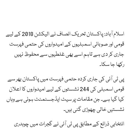
اسلام آباد: پاکستان تحریک انصاف نے الیکشن 2018 کے لیے
قومی اور صوبائی اسمبلیوں کے امیدواروں کی حتمی فہرست
جاری کر دی ہے تاہم اسے بھی غلطیوں سے محفوظ نہیں
رکھا جا سکا۔
پی ٹی آئی کی جاری کردہ حتمی فہرست میں پاکستان بھر سے
قومی اسمبلی کی 244 نشستوں کے لیے امیدواروں کا اعلان
کیا گیا ہے۔ جن مقامات پر سیٹ ایڈجسٹمنٹ ہوئی ہے وہاں
نشستیں خالی چھوڑی گئی ہیں۔
انتخابی ذرائع کے مطابق پی ٹی آئی نے گجرات میں چوہدری