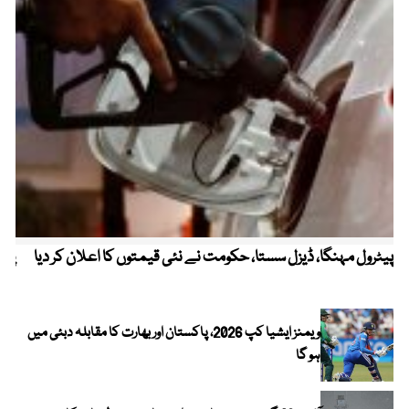
پیٹرول مہنگا، ڈیزل سستا، حکومت نے نئی قیمتوں کا اعلان کر دیا
پنج
ویمنز ایشیا کپ 2026، پاکستان اور بھارت کا مقابلہ دبئی میں
ہو گا