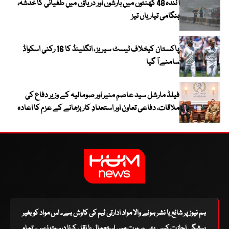
آئندہ 48 گھنٹوں میں بارشوں اور دریاؤں میں طغیانی کا خدشہ،
ہنگامی تیاریاں تیز
پاکستان کیخلاف ٹیسٹ سیریز ، انگلینڈ کا 16 رکنی اسکواڈ
سامنے آ گیا
فیلڈ مارشل سید عاصم منیر اور صومالیہ کے وزیر دفاع کی
ملاقات، دفاعی تعاون اور استعدادِ کار بڑھانے کے عزم کا اعادہ
ہم نیوز پر شائع یا نشر ہونے والا مواد ادارتی ٹیم کی کاوش ہے۔ اس مواد کو بغیر
پیشگی اجازت کسی بھی صورت میں استعمال یا نقل کرنا درست نہیں۔ تمام