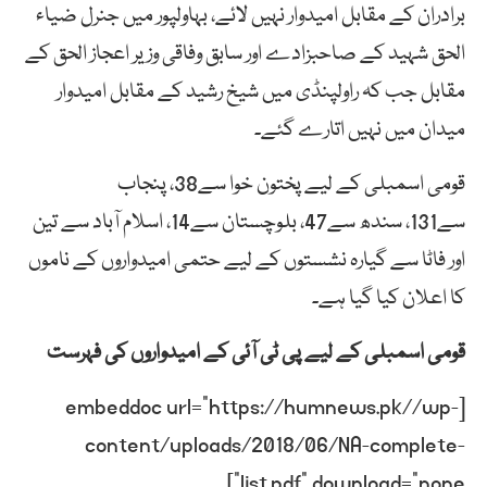
برادران کے مقابل امیدوار نہیں لائے، بہاولپور میں جنرل ضیاء
الحق شہید کے صاحبزادے اور سابق وفاقی وزیر اعجاز الحق کے
مقابل جب کہ راولپنڈی میں شیخ رشید کے مقابل امیدوار
میدان میں نہیں اتارے گئے۔
قومی اسمبلی کے لیے پختون خوا سے38، پنجاب
سے131، سندھ سے47، بلوچستان سے14، اسلام آباد سے تین
اور فاٹا سے گیارہ نشستوں کے لیے حتمی امیدواروں کے ناموں
کا اعلان کیا گیا ہے۔
قومی اسمبلی کے لیے پی ٹی آئی کے امیدواروں کی فہرست
[embeddoc url=”https://humnews.pk//wp-
content/uploads/2018/06/NA-complete-
list.pdf” download=”none”]