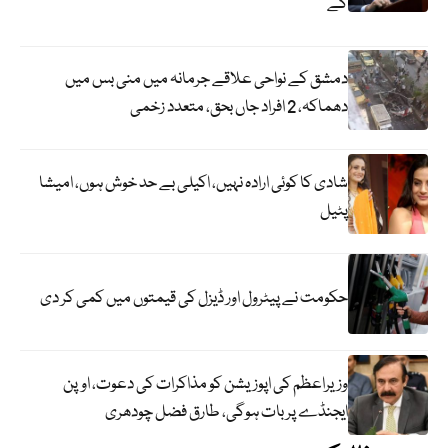
گے
دمشق کے نواحی علاقے جرمانہ میں منی بس میں
دھماکہ، 2 افراد جاں بحق، متعدد زخمی
شادی کا کوئی ارادہ نہیں، اکیلی بے حد خوش ہوں، امیشا
پٹیل
حکومت نے پیٹرول اور ڈیزل کی قیمتوں میں کمی کر دی
وزیراعظم کی اپوزیشن کو مذاکرات کی دعوت، اوپن
ایجنڈے پر بات ہوگی، طارق فضل چودھری