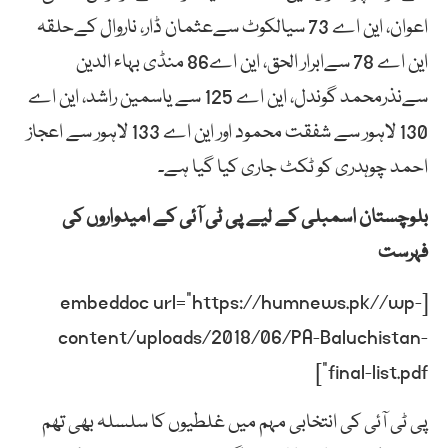
اعوان، این اے 73 سیالکوٹ سےعثمان ڈار، ناروال کےحلقہ
این اے 78 سےابرار الحق، این اے86 منڈی بہاء الدین
سےنذرمحمد گوندل، این اے 125 سے یاسمین راشد، این اے
130 لاہور سے شفقت محمود اور این اے 133 لاہور سے اعجاز
احمد چوہدری کو ٹکٹ جاری کیا گیا ہے۔
بلوچستان اسمبلی کے لیے پی ٹی آئی کے امیدواروں کی
فہرست
[embeddoc url=”https://humnews.pk//wp-
content/uploads/2018/06/PA-Baluchistan-
final-list.pdf”]
پی ٹی آئی کی انتخابی مہم میں غلطیوں کا سلسلہ بھی تھم