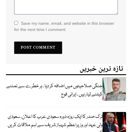
Save my name, email, and website in this browser
for the next time I comment.
تازہ ترین خبریں
جنگی صلاحیتوں میں اضافہ کر دیا ، ہر خطرے سے نمٹنے
کیلئے تیار ہیں ، ایرانی فوج
ترک صدر کا ایک روزہ دورہ سعودی عرب کا اعلان، سعودی
ولی عہد اور وزیراعظم شہباز شریف سے اہم ملاقات کریں