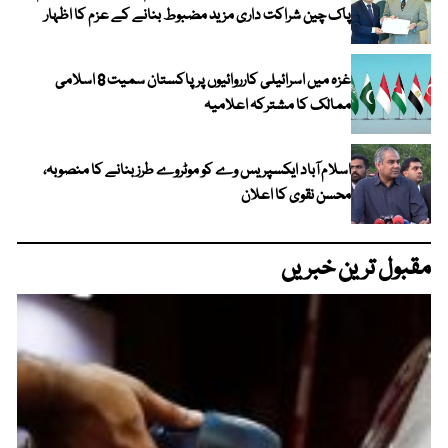
پاک چین شراکت داری مزید مضبوط بنانے کے عزم کا اظہار
غزہ میں اسرائیلی کارروائیوں پر پاکستان سمیت 8 اسلامی
ممالک کا مشترکہ اعلامیہ
اسلام آباد ایکسپریس وے کو موٹروے طرز بنانے کا منصوبہ،
محسن نقوی کا اعلان
مقبول ترین خبریں