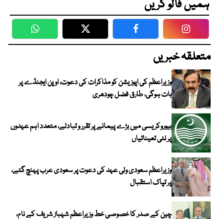
ہمیں فالو کریں
WhatsApp
Twitter
Facebook
Faceboo
متعلقہ خبریں
وزیراعظم کی اپوزیشن کو مذاکرات کی دعوت، اوپن ایجنڈے پر
بات ہوگی، طارق فضل چودھری
بیوروکریسی میں بڑے پیمانے پر تقرر و تبادلے، متعدد اہم عہدوں
پر نئی تعیناتیاں
وزیراعظم سعودی ولی عہد کی دعوت پر سعودی عرب پہنچ گئے،
پر تپاک استقبال
چین کے صدر کا خصوصی خط وزیراعظم شہباز شریف کے نام،