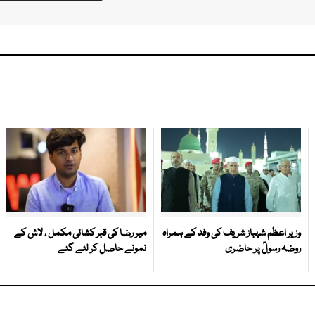
وزیر اعظم شہباز شریف کی وفد کے ہمراہ
میر رضا کی قبر کشائی مکمل ، لاش کے
روضہ رسولؐ پر حاضری
نمونے حاصل کر لئے گئے