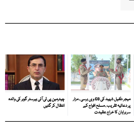
میجر طفیل شہید کی 68 ویں برسی ، مزار
چیئرمین پی ٹی آئی بیرسٹر گوہر کی والدہ
پر دعائیہ تقریب ، مسلح افواج کے
انتقال کر گئیں
سربراہان کا خراج عقیدت