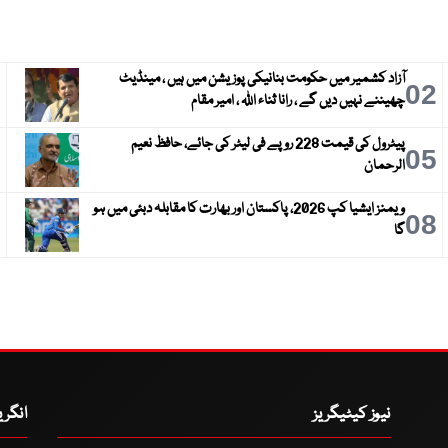
آزاد کشمیر میں حکومت بنانیکی پوزیشن میں ہیں ، مینڈیٹ
3
02
چھیننے نہیں دیں گے ، رانا ثناء اللہ ، امیر مقام
پیٹرول کی قیمت 228 روپے فی لیٹر کی جائے، حافظ نعیم
6
05
الرحمان
ویمنز ایشیا کپ 2026، پاکستان اور بھارت کا مقابلہ دبئی میں ہو
9
08
گا
نیوز کیٹیگریز
انگر