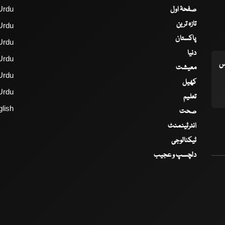
صفحۂ اول
Urdu
تازہ ترین
Urdu
پاکستان
Urdu
دنیا
Urdu
اس
معیشت
Urdu
کھیل
Urdu
تعلیم
lish
صحت
انٹرٹینمنٹ
ٹیکنالوجی
دلچسپ و عجیب