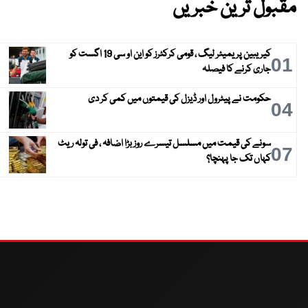
مقبول ترین خبریں
کیریبین پریمیئر لیگ ، قومی کرکٹرز کو این او سی 19 اگست کو
01
جاری کرنے کا فیصلہ
حکومت نے پیٹرول اور ڈیزل کی قیمتوں میں کمی کر دی
04
سونے کی قیمت میں مسلسل تیسرے روز بڑا اضافہ ، فی تولہ ریٹ
07
کہاں تک جا پہنچا؟