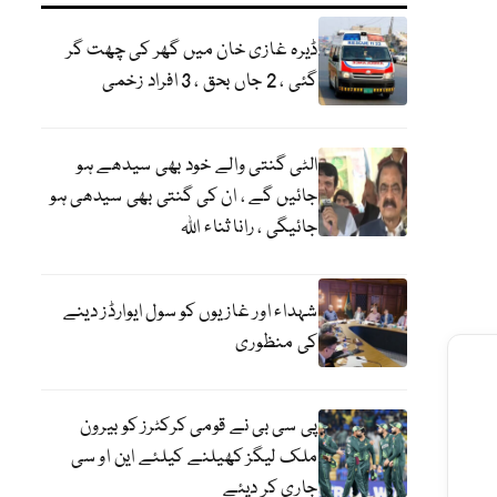
ڈیرہ غازی خان میں گھر کی چھت گر
گئی ، 2 جاں بحق ، 3 افراد زخمی
الٹی گنتی والے خود بھی سیدھے ہو
جائیں گے ، ان کی گنتی بھی سیدھی ہو
جائیگی ، رانا ثناء اللہ
شہداء اور غازیوں کو سول ایوارڈز دینے
کی منظوری
پی سی بی نے قومی کرکٹرز کو بیرون
ملک لیگز کھیلنے کیلئے این او سی
جاری کر دیئے