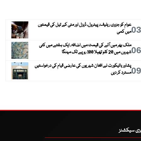
عوام کو جزوی ریلیف، پیٹرول، ڈیزل اور مٹی کے تیل کی قیمتوں
0
میں کمی
ملک بھر میں آٹے کی قیمت میں اضافہ، ایک ہفتے میں کئی
0
شہروں میں 20 کلو تھیلا 100 روپے تک مہنگا
پشاور ہائیکورٹ نے افغان شہریوں کی عارضی قیام کی درخواستیں
0
مسترد کر دیں
یزی سیکشنز