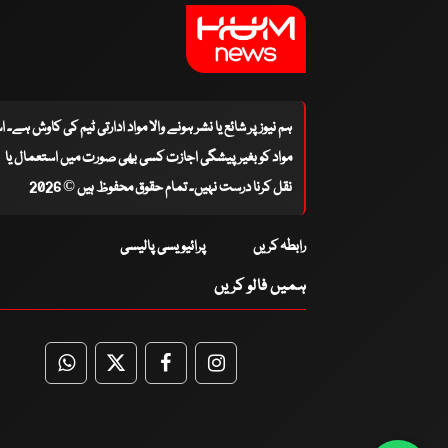
ہم نیوز پر شائع یا نشر ہونے والا مواد ادارتی ٹیم کی کاوش ہے۔ 
مواد کو بغیر پیشگی اجازت کسی بھی صورت میں استعمال یا
نقل کرنا درست نہیں۔ تمام حقوق محفوظ ہیں © 2026
رابطہ کریں
پرائیویسی پالیسی
ہمیں فالو کریں
WhatsApp
Twitter
Facebook
Facebook