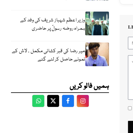
وزیر اعظم شہباز شریف کی وفد کے
L
ہمراہ روضہ رسولؐ پر حاضری
میر رضا کی قبر کشائی مکمل ، لاش کے
نمونے حاصل کر لئے گئے
ہمیں فالو کریں
WhatsApp
Twitter
Facebook
Facebook