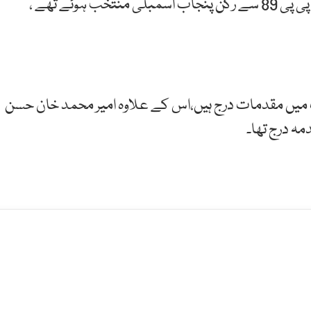
تفصیلات کے مطابق امیر محمد خان حسن خیلی حلقہ پی پی 89 سے رکن پنجاب اسمبلی منتخب ہوئے تھے ،
ٹ میں مقدمات درج ہیں،اس کے علاوہ امیر محمد خان حسن
دمہ درج تھا۔