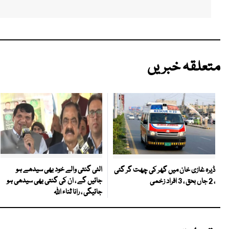
متعلقہ خبریں
الٹی گنتی والے خود بھی سیدھے ہو
ڈیرہ غازی خان میں گھر کی چھت گر گئی
جائیں گے ، ان کی گنتی بھی سیدھی ہو
، 2 جاں بحق ، 3 افراد زخمی
جائیگی ، رانا ثناء اللہ