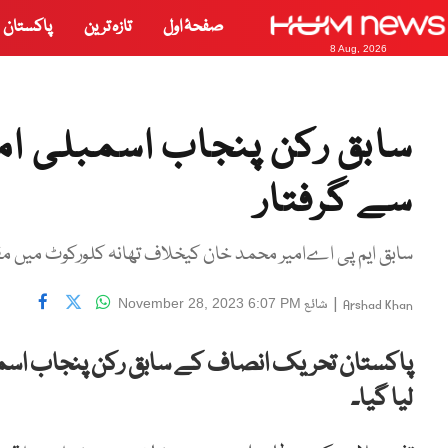
صفحۂ اول
تازہ ترین
پاکستان
8 Aug, 2026
سابق رکن پنجاب اسمبلی ام
سے گرفتار
سابق ایم پی اےامیر محمد خان کیخلاف تھانہ کلورکوٹ میں م
|
شائع
November 28, 2023 6:07 PM
Arshad Khan
پاکستان تحریک انصاف کے سابق رکن پنجاب اسمبل
لیا گیا۔