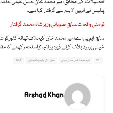
پولیس نے انہیں لاہور سے گرفتار کیا ہے۔
نو مئی واقعات،سابق صوبائی وزیر شاہ محمد گرفتار
سابق ایم پی اےامیر محمد خان کیخلاف تھانہ کلورکو
خیلی پر روڈ بلاک کرنے ڈیرہ پر ناجائز اسلحہ رکھنے کا مق
PTI
امیر محمد خان حسن خیلی
سابق رکن پنجاب اسمبلی
گرفتار
Arshad Khan