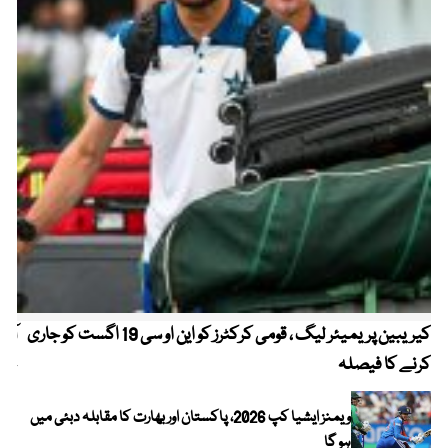
کیریبین پریمیئر لیگ ، قومی کرکٹرز کو این او سی 19 اگست کو جاری
آز
کرنے کا فیصلہ
چھی
ویمنز ایشیا کپ 2026، پاکستان اور بھارت کا مقابلہ دبئی میں
ہو گا