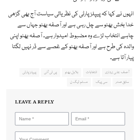
انہوں نے کہا کہ پیپلز پارٹی کی نظریاتی سیاست آج بھی گڑھی
خدا بخش بھٹو سے چل رہی ہے اور آصفہ بھٹو جہاں سے
چاہے انتخاب لڑے وہ مضبوط امیدوار ہے۔ آصفہ بھٹو اپنی
والدہ کی طرح ہے اور آصفہ بھٹو کے غصے سے ڈر نہیں لگتا
پیار آتا ہے۔
آصف علی زرداری
انتخابات
بلاول بھٹو
پی ٹی آئی
پیپلز پارٹی
سابق صدر
سی پیک
مسلم لیگ ن
LEAVE A REPLY