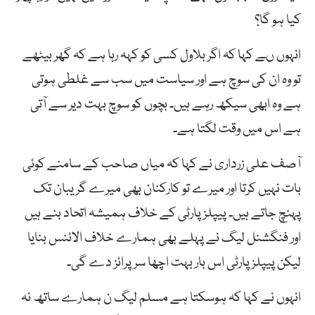
کیا ہو گا؟
انہوں ںے کہا کہ اگر بلاول کسی کو کہہ رہا ہے کہ گھر بیٹھے
تو وہ ان کی سوچ ہے اور سیاست میں سب سے غلطی ہوتی
ہے وہ ابھی سیکھ رہے ہیں۔ بچوں کو سوچ بہت دیر سے آتی
ہے اس میں وقت لگتا ہے۔
آصف علی زرداری نے کہا کہ میاں صاحب کے سامنے کوئی
بات نہیں کرتا اور میرے تو کارکنان بھی میرے گریبان تک
پہنچ جاتے ہیں۔ پیپلز پارٹی کے خلاف ہمیشہ اتحاد بنے ہیں
اور فنگشنل لیگ نے پہلے بھی ہمارے خلاف الائنس بنایا
لیکن پیپلز پارٹی اس بار بہت اچھا سرپرائز دے گی۔
انہوں نے کہا کہ ہوسکتا ہے مسلم لیگ ن ہمارے ساتھ نہ