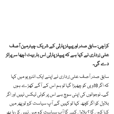
کراچی: سابق صدر اور پیپلز پارٹی کے شریک چیئرمین آصف
علی زرداری نے کہا ہے کہ پیپلز پارٹی اس بار بہت اچھا سرپرائز
دے گی۔
سابق صدر آصف علی زرداری نے اپنے ایک انٹرویو میں کہا
کہ اگر 18ویں کو چھیڑا گیا تو ہم اس کے آگے کھڑے ہوں
گے۔ نوجوانوں کی اپنی سوچ ہے اس پر کوئی ٹیکس نہیں اور اگر
بلاول کو اگر کچھ کہا تو کہیں گے آپ سیاست کرو تو پھر میں
کیا کروں گا ؟ بلاول کہے گا آپ سیاست کرو میں نہیں کر رہا پھر