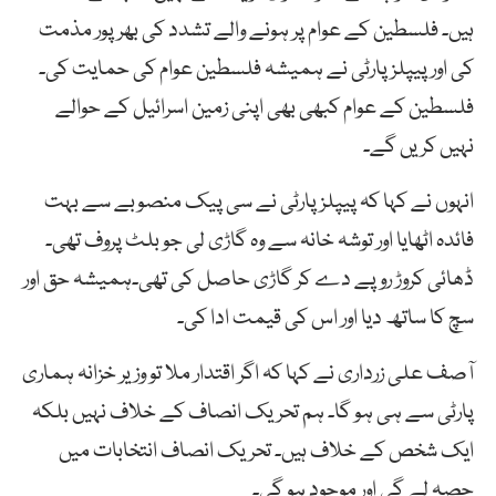
ہیں۔ فلسطین کے عوام پر ہونے والے تشدد کی بھرپور مذمت
کی اور پیپلز پارٹی نے ہمیشہ فلسطین عوام کی حمایت کی۔
فلسطین کے عوام کبھی بھی اپنی زمین اسرائیل کے حوالے
نہیں کریں گے۔
انہوں نے کہا کہ پیپلز پارٹی نے سی پیک منصوبے سے بہت
فائدہ اٹھایا اور توشہ خانہ سے وہ گاڑی لی جو بلٹ پروف تھی۔
ڈھائی کروڑ روپے دے کر گاڑی حاصل کی تھی۔ہمیشہ حق اور
سچ کا ساتھ دیا اور اس کی قیمت ادا کی۔
آصف علی زرداری نے کہا کہ اگر اقتدار ملا تو وزیر خزانہ ہماری
پارٹی سے ہی ہو گا۔ ہم تحریک انصاف کے خلاف نہیں بلکہ
ایک شخص کے خلاف ہیں۔ تحریک انصاف انتخابات میں
حصہ لے گی اور موجود ہو گی۔