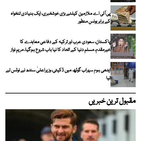
پی آئی اے ملازمین کیلئے بڑی خوشخبری، ایک بنیادی تنخواہ
کے برابر بونس منظور
پاکستان، سعودی عرب اور ترکیہ کے دفاعی معاہدے کا
خیرمقدم، مسلم دنیا کے اتحاد کا نیا باب شروع ہوگیا، مریم نواز
ایدھی ہوم سہراب گوٹھ میں ڈکیتی، وزیراعلیٰ سندھ نے نوٹس لے
لیا
مقبول ترین خبریں