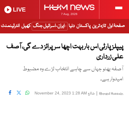
LIVE
7 Aug, 2026
صفحۂ اول
تازہ ترین
پاکستان
دنیا
ایران-اسرائیل جنگ
کھیل
انٹرٹینمنٹ
پیپلز پارٹی اس بار بہت اچھا سرپرائز دے گی، آصف
علی زرداری
آصفہ بھٹو جہاں سے چاہے انتخاب لڑے وہ مضبوط
امیدوار ہے۔
|
شائع
November 24, 2023 1:28 AM
Ahmed Hussain