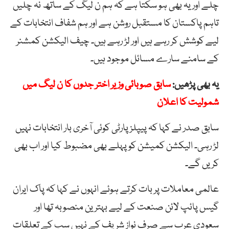
چلے اور یہ بھی ہو سکتا ہے کہ ہم ن لیگ کے ساتھ نہ چلیں
تاہم پاکستان کا مستقبل روشن ہے اور ہم شفاف انتخابات کے
لیے کوشش کر رہے ہیں اور لڑ رہے ہیں۔ چیف الیکشن کمشنر
کے سامنے سارے مسائل موجود ہیں۔
یہ بھی پڑھیں:
سابق صوبائی وزیر اختر جدوں کا ن لیگ میں
شمولیت کا اعلان
سابق صدر نے کہا کہ پیپلز پارٹی کوئی آخری بار انتخابات نہیں
لڑ رہی۔ الیکشن کمیشن کو پہلے بھی مضبوط کیا اور اب بھی
کریں گے۔
عالمی معاملات پر بات کرتے ہوئے انہوں نے کہا کہ پاک ایران
گیس پائپ لائن صنعت کے لیے بہترین منصوبہ تھا اور
سعودی عرب سے صرف نواز شریف کے نہیں سب کے تعلقات