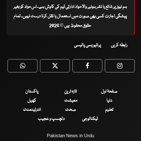
ہم نیوز پر شائع یا نشر ہونے والا مواد ادارتی ٹیم کی کاوش ہے۔ اس مواد کو بغیر
پیشگی اجازت کسی بھی صورت میں استعمال یا نقل کرنا درست نہیں۔ تمام
حقوق محفوظ ہیں © 2026
رابطہ کریں
پرائیویسی پالیسی
WhatsApp
Twitter
Facebook
Faceboo
صفحۂ اول
تازہ ترین
پاکستان
دنیا
معیشت
کھیل
تعلیم
صحت
انٹرٹینمنٹ
ٹیکنالوجی
دلچسپ و عجیب
Pakistan News in Urdu