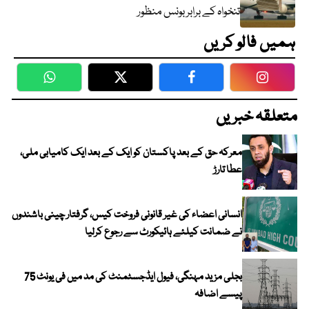
تنخواہ کے برابر بونس منظور
ہمیں فالو کریں
WhatsApp
Twitter
Facebook
Faceboo
متعلقہ خبریں
معرکہ حق کے بعد پاکستان کو ایک کے بعد ایک کامیابی ملی،
عطا تارڑ
انسانی اعضاء کی غیر قانونی فروخت کیس، گرفتار چینی باشندوں
نے ضمانت کیلئے ہائیکورٹ سے رجوع کرلیا
بجلی مزید مہنگی، فیول ایڈجسٹمنٹ کی مد میں فی یونٹ 75
پیسے اضافہ