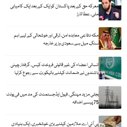
معرکہ حق کے بعد پاکستان کو ایک کے بعد ایک کامیابی
ملی، عطا تارڑ
مکہ دفاعی معاہدہ امن، ترقی اور خوشحالی کے لیے اہم
سنگِ میل ہے،سعودی وزیر خارجہ
انسانی اعضاء کی غیر قانونی فروخت کیس، گرفتار چینی
باشندوں نے ضمانت کیلئے ہائیکورٹ سے رجوع کرلیا
بجلی مزید مہنگی، فیول ایڈجسٹمنٹ کی مد میں فی یونٹ
75 پیسے اضافہ
پی آئی اے ملازمین کیلئے بڑی خوشخبری، ایک بنیادی