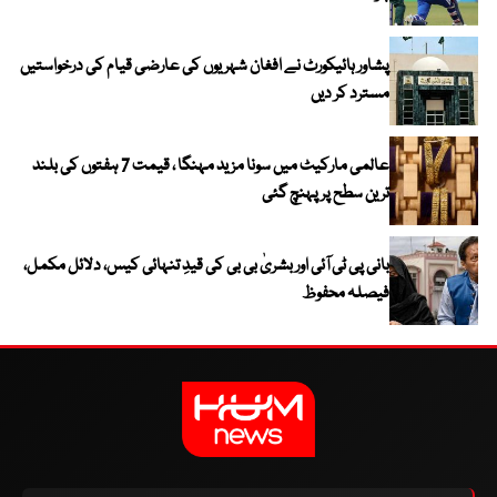
پشاور ہائیکورٹ نے افغان شہریوں کی عارضی قیام کی درخواستیں
مسترد کر دیں
عالمی مارکیٹ میں سونا مزید مہنگا ، قیمت 7 ہفتوں کی بلند
ترین سطح پر پہنچ گئی
بانی پی ٹی آئی اور بشریٰ بی بی کی قیدِ تنہائی کیس، دلائل مکمل،
فیصلہ محفوظ