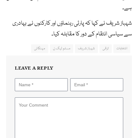
ہے۔
شہباز شریف نے کہا کہ پارٹی رہنماؤں اور کارکنوں نے بہادری
سے سیاسی انتقام کے دور کا مقابلہ کیا۔
انتخابات
ترقی
شہباز شریف
مسلم لیگ ن
مہنگائی
LEAVE A REPLY