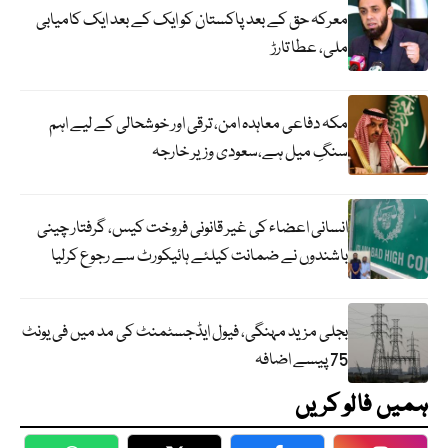
معرکہ حق کے بعد پاکستان کو ایک کے بعد ایک کامیابی
ملی، عطا تارڑ
مکہ دفاعی معاہدہ امن، ترقی اور خوشحالی کے لیے اہم
سنگِ میل ہے،سعودی وزیر خارجہ
انسانی اعضاء کی غیر قانونی فروخت کیس، گرفتار چینی
باشندوں نے ضمانت کیلئے ہائیکورٹ سے رجوع کرلیا
بجلی مزید مہنگی، فیول ایڈجسٹمنٹ کی مد میں فی یونٹ
75 پیسے اضافہ
ہمیں فالو کریں