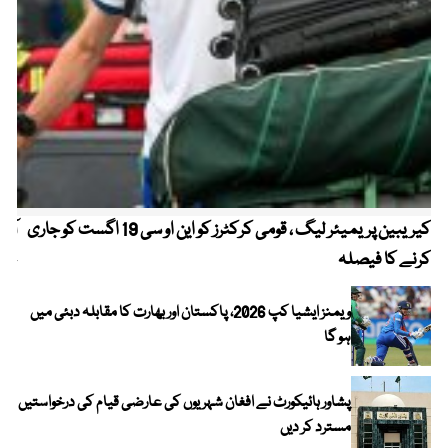
کیریبین پریمیئر لیگ ، قومی کرکٹرز کو این او سی 19 اگست کو جاری
آز
کرنے کا فیصلہ
چھی
ویمنز ایشیا کپ 2026، پاکستان اور بھارت کا مقابلہ دبئی میں
ہو گا
پشاور ہائیکورٹ نے افغان شہریوں کی عارضی قیام کی درخواستیں
مسترد کر دیں