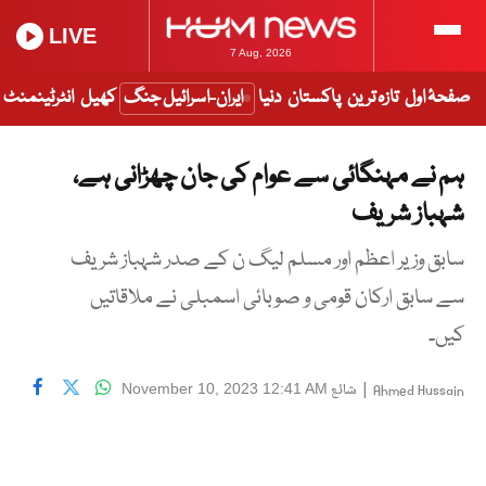
LIVE
7 Aug, 2026
صفحۂ اول
تازہ ترین
پاکستان
دنیا
ایران-اسرائیل جنگ
کھیل
انٹرٹینمنٹ
ہم نے مہنگائی سے عوام کی جان چھڑانی ہے،
شہباز شریف
سابق وزیر اعظم اور مسلم لیگ ن کے صدر شہباز شریف
سے سابق ارکان قومی و صوبائی اسمبلی نے ملاقاتیں
کیں۔
|
شائع
November 10, 2023 12:41 AM
Ahmed Hussain