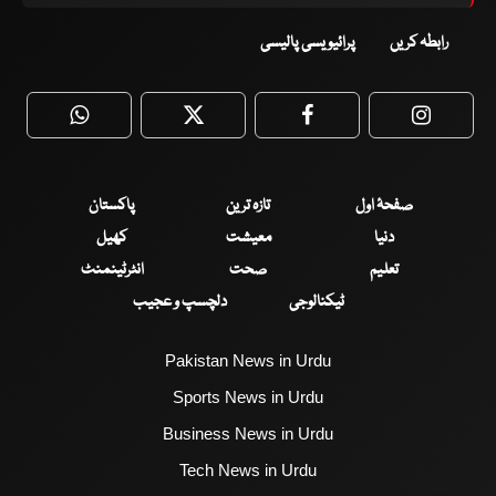
رابطہ کریں
پرائیویسی پالیسی
WhatsApp
Twitter
Facebook
Faceboo
صفحۂ اول
تازہ ترین
پاکستان
دنیا
معیشت
کھیل
تعلیم
صحت
انٹرٹینمنٹ
ٹیکنالوجی
دلچسپ و عجیب
Pakistan News in Urdu
Sports News in Urdu
Business News in Urdu
Tech News in Urdu