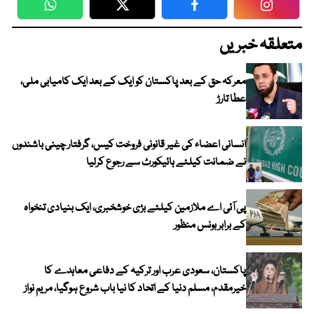
WhatsApp
Twitter
Facebook
Faceboo
متعلقہ خبریں
معرکہ حق کے بعد پاکستان کو ایک کے بعد ایک کامیابی ملی،
عطا تارڑ
انسانی اعضاء کی غیر قانونی فروخت کیس، گرفتار چینی باشندوں
نے ضمانت کیلئے ہائیکورٹ سے رجوع کرلیا
پی آئی اے ملازمین کیلئے بڑی خوشخبری، ایک بنیادی تنخواہ
کے برابر بونس منظور
پاکستان، سعودی عرب اور ترکیہ کے دفاعی معاہدے کا
خیرمقدم، مسلم دنیا کے اتحاد کا نیا باب شروع ہوگیا، مریم نواز