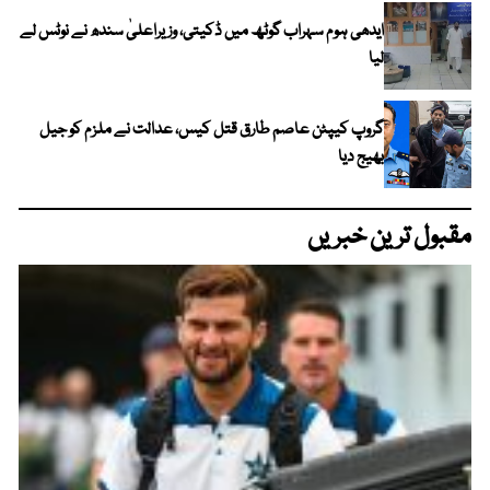
ایدھی ہوم سہراب گوٹھ میں ڈکیتی، وزیراعلیٰ سندھ نے نوٹس لے
لیا
گروپ کیپٹن عاصم طارق قتل کیس، عدالت نے ملزم کو جیل
بھیج دیا
مقبول ترین خبریں