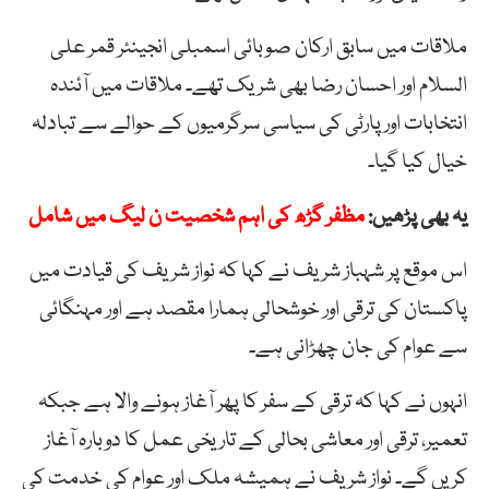
ملاقات میں سابق ارکان صوبائی اسمبلی انجینئر قمر علی
السلام اور احسان رضا بھی شریک تھے۔ ملاقات میں آئندہ
انتخابات اور پارٹی کی سیاسی سرگرمیوں کے حوالے سے تبادلہ
خیال کیا گیا۔
یہ بھی پڑھیں:
مظفر گڑھ کی اہم شخصیت ن لیگ میں شامل
اس موقع پر شہباز شریف نے کہا کہ نواز شریف کی قیادت میں
پاکستان کی ترقی اور خوشحالی ہمارا مقصد ہے اور مہنگائی
سے عوام کی جان چھڑانی ہے۔
انہوں نے کہا کہ ترقی کے سفر کا پھر آغاز ہونے والا ہے جبکہ
تعمیر، ترقی اور معاشی بحالی کے تاریخی عمل کا دوبارہ آغاز
کریں گے۔ نواز شریف نے ہمیشہ ملک اور عوام کی خدمت کی