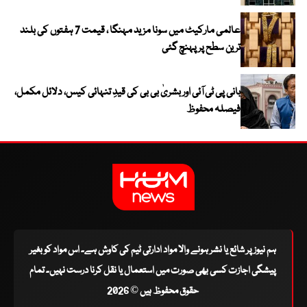
عالمی مارکیٹ میں سونا مزید مہنگا ، قیمت 7 ہفتوں کی بلند
ترین سطح پر پہنچ گئی
بانی پی ٹی آئی اور بشریٰ بی بی کی قیدِ تنہائی کیس، دلائل مکمل،
فیصلہ محفوظ
ہم نیوز پر شائع یا نشر ہونے والا مواد ادارتی ٹیم کی کاوش ہے۔ اس مواد کو بغیر
پیشگی اجازت کسی بھی صورت میں استعمال یا نقل کرنا درست نہیں۔ تمام
حقوق محفوظ ہیں © 2026