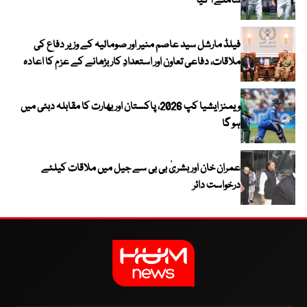
سامنے آ گیا
فیلڈ مارشل سید عاصم منیر اور صومالیہ کے وزیر دفاع کی
ملاقات، دفاعی تعاون اور استعدادِ کار بڑھانے کے عزم کا اعادہ
ویمنز ایشیا کپ 2026، پاکستان اور بھارت کا مقابلہ دبئی میں
ہو گا
عمران خان اور بشریٰ بی بی سے جیل میں ملاقات کیلئے
درخواست دائر