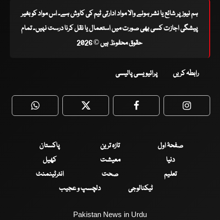
ہم نیوز پر شائع یا نشر ہونے والا مواد ادارتی ٹیم کی کاوش ہے۔ اس مواد کو بغیر
پیشگی اجازت کسی بھی صورت میں استعمال یا نقل کرنا درست نہیں۔ تمام
حقوق محفوظ ہیں © 2026
رابطہ کریں
پرائیویسی پالیسی
WhatsApp
Twitter
Facebook
Faceboo
صفحۂ اول
تازہ ترین
پاکستان
دنیا
معیشت
کھیل
تعلیم
صحت
انٹرٹینمنٹ
ٹیکنالوجی
دلچسپ و عجیب
Pakistan News in Urdu