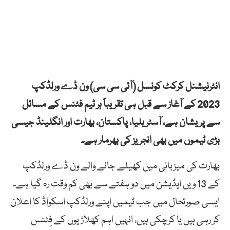
انٹرنیشنل کرکٹ کونسل (آئی سی سی) ون ڈے ورلڈکپ
2023 کے آغاز سے قبل ہی تقریباً ہر ٹیم فٹنس کے مسائل
سے پریشان ہے، آسٹریلیا، پاکستان، بھارت اور انگلینڈ جیسی
بڑی ٹیموں میں بھی انجریز کی بھرمار ہے۔
بھارت کی میزبانی میں کھیلے جانے والے ون ڈے ورلڈکپ
کے 13 ویں ایڈیشن میں دو ہفتے سے بھی کم وقت رہ گیا ہے۔
ایسی صورتحال میں جب ٹیمیں اپنے ورلڈکپ اسکواڈ کا اعلان
کر رہی ہیں یا کرچکی ہیں، انہیں اہم کھلاڑیوں کے فِٹنس