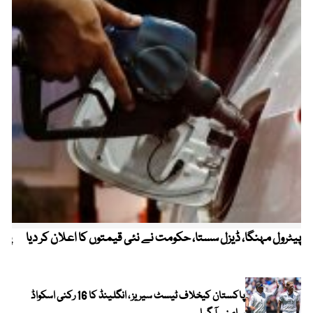
پیٹرول مہنگا، ڈیزل سستا، حکومت نے نئی قیمتوں کا اعلان کر دیا
پنج
پاکستان کیخلاف ٹیسٹ سیریز ، انگلینڈ کا 16 رکنی اسکواڈ