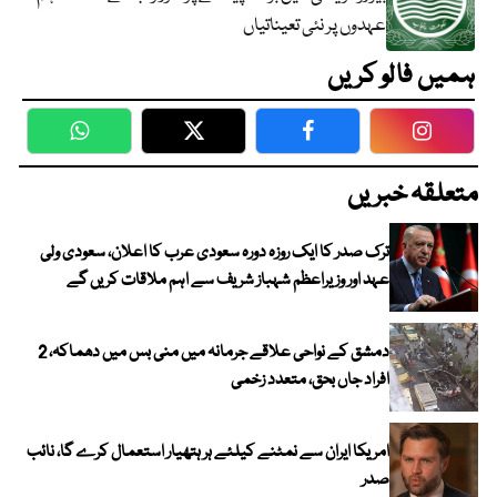
عہدوں پر نئی تعیناتیاں
ہمیں فالو کریں
WhatsApp
Twitter
Facebook
Faceboo
متعلقہ خبریں
ترک صدر کا ایک روزہ دورہ سعودی عرب کا اعلان، سعودی ولی
عہد اور وزیراعظم شہباز شریف سے اہم ملاقات کریں گے
دمشق کے نواحی علاقے جرمانہ میں منی بس میں دھماکہ، 2
افراد جاں بحق، متعدد زخمی
امریکا ایران سے نمٹنے کیلئے ہر ہتھیار استعمال کرے گا، نائب
صدر