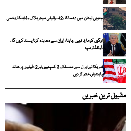
جنوبی لبنان میں دھماکا ، 2 اسرائیلی میجر ہلاک ، 4 اہلکار زخمی
لوگوں کو مارنا نہیں چاہتا ، ایران سے معاہدہ کرنا پسند کروں گا ،
ڈونلڈ ٹرمپ
امریکا نے ایران سے منسلک 3 کمپنیوں اور 2 طیاروں پر عائد
پابندیاں ختم کر دیں
مقبول ترین خبریں