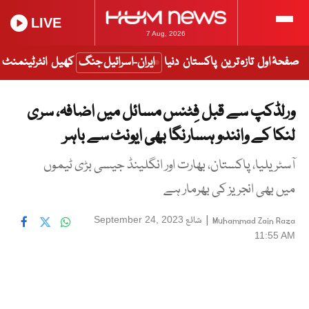
LIVE
7 Aug, 2026
صفحۂ اول
تازہ ترین
پاکستان
دنیا
ایران-اسرائیل جنگ
کھیل
انٹرٹینمنٹ
ورلڈکپ سے قبل فِٹنس مسائل میں اضافہ، سری
لنکا کے وانندو ہسارنگا بھی ایونٹ سے باہر
آسٹریلیا، پاکستان، بھارت اور انگلینڈ جیسی بڑی ٹیموں
میں بھی انجریز کی بھرمار ہے
|
شائع
September 24, 2023
Muhammad Zain Raza
11:55 AM