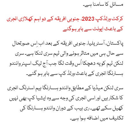
مسائل کا سامنا ہے۔
کرکٹ ورلڈکپ 2023، جنوبی افریقہ کے دو اہم کھلاڑی انجری
کے باعث ایونٹ سے باہر ہوگئے
پاکستان، آسٹریلیا، جنوبی افریقہ کے بعد اب اِس صورتحال
سے حال ہی میں متاثر ہونے والی ٹیم سری لنکا ہے۔ سری
لنکن ٹیم کو یہ دھچکا اُس وقت لگا جب آج لیگ اسپنر وانندو
ہسارنگا انجری کے باعث ورلڈ کپ سے باہر ہو گئے۔
سری لنکن میڈیا کے مطابق وانندو ہسارنگا ہیم اسٹرنگ انجری
کا شکار ہیں اور اسی انجری کی وجہ سے وہ ایشیا کپ بھی نہیں
کھیل سکے تھے۔ ری ہیب کے دوران وانندو ہسارنگا کی
تکلیف میں اضافہ ہوا ہے۔