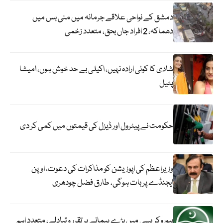
دمشق کے نواحی علاقے جرمانہ میں منی بس میں
دھماکہ، 2 افراد جاں بحق، متعدد زخمی
شادی کا کوئی ارادہ نہیں، اکیلی بے حد خوش ہوں، امیشا
پٹیل
حکومت نے پیٹرول اور ڈیزل کی قیمتوں میں کمی کر دی
وزیراعظم کی اپوزیشن کو مذاکرات کی دعوت، اوپن
ایجنڈے پر بات ہوگی، طارق فضل چودھری
بیوروکریسی میں بڑے پیمانے پر تقرر و تبادلے، متعدد اہم