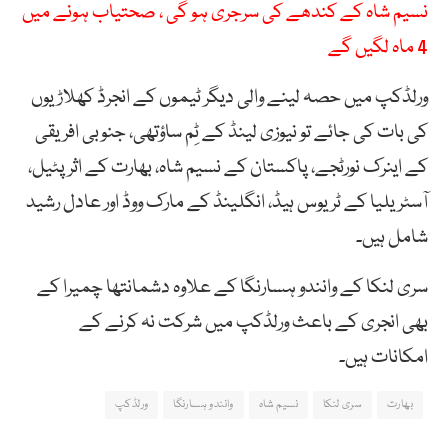
نسیم شاہ کے کندھے کی سرجری ہو گی ، صحتیاب ہونے میں
4 ماہ لگیں گے
ورلڈکپ میں حصہ لینے والی دیگر ٹیموں کے انجرڈ کھلاڑیوں
کی بات کی جائے تو نیوزی لینڈ کے ٹِم ساؤتھی، جنوبی افریقی
کے اینرک نورٹجے، پاکستان کے نسیم شاہ، بھارت کے اثر پٹیل،
آسٹریلیا کے ٹریوس ہیڈ، انگلینڈ کے مارک ووڈ اور عادل رشید
شامل ہیں۔
سری لنکا کے وانندو ہسارنگا کے علاوہ دشمانتھا چمیرا کے
بھی انجری کے باعث ورلڈکپ میں شرکت نہ کرنے کے
امکانات ہیں۔
بھارت
سری لنکا
نسیم شاہ
وانندو ہسارنگا
ورلڈکپ