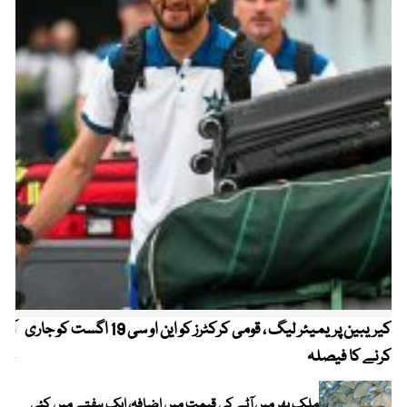
کیریبین پریمیئر لیگ ، قومی کرکٹرز کو این او سی 19 اگست کو جاری
آز
کرنے کا فیصلہ
چھی
ملک بھر میں آٹے کی قیمت میں اضافہ، ایک ہفتے میں کئی