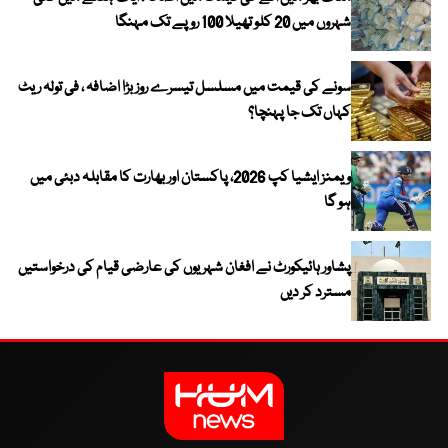
شہروں میں 20 کلو تھیلا 100 روپے تک مہنگا
سونے کی قیمت میں مسلسل تیسرے روز بڑا اضافہ ، فی تولہ ریٹ
کہاں تک جا پہنچا؟
ویمنز ایشیا کپ 2026، پاکستان اور بھارت کا مقابلہ دبئی میں
ہو گا
پشاور ہائیکورٹ نے افغان شہریوں کی عارضی قیام کی درخواستیں
مسترد کر دیں