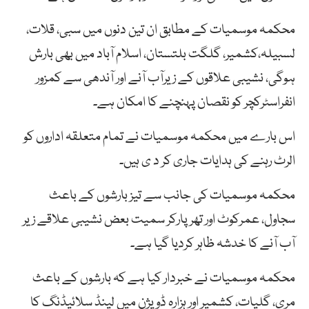
محکمہ موسمیات کے مطابق ان تین دنوں میں سبی، قلات،
لسبیلہ،کشمیر، گلگت بلتستان، اسلام آباد میں بھی بارش
ہوگی، نشیبی علاقوں کے زیرآب آنے اور آندھی سے کمزور
انفراسٹرکچر کو نقصان پہنچنے کا امکان ہے۔
اس بارے میں محکمہ موسمیات نے تمام متعلقہ اداروں کو
الرٹ رہنے کی ہدایات جاری کر د ی ہیں۔
محکمہ موسمیات کی جانب سے تیز بارشوں کے باعث
سجاول، عمرکوٹ اور تھرپارکر سمیت بعض نشیبی علاقے زیر
آب آنے کا خدشہ ظاہر کردیا گیا ہے۔
محکمہ موسمیات نے خبردار کیا ہے کہ بارشوں کے باعث
مری، گلیات، کشمیر اور ہزارہ ڈویژن میں لینڈ سلائیڈنگ کا