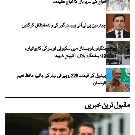
افواج کے سربراہان کا خراج عقیدت
چیئرمین پی ٹی آئی بیرسٹر گوہر کی والدہ انتقال کر گئیں
ہنگو اور بلوچستان میں سکیورٹی فورسز کی کارروائیاں ،
10دہشتگرد ہلاک ، کیپٹن شہید
پیٹرول کی قیمت 228 روپے فی لیٹر کی جائے، حافظ نعیم
الرحمان
مقبول ترین خبریں