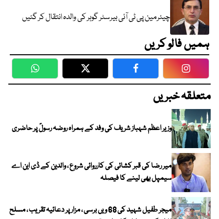
چیئرمین پی ٹی آئی بیرسٹر گوہر کی والدہ انتقال کر گئیں
ہمیں فالو کریں
WhatsApp
Twitter
Facebook
Faceboo
متعلقہ خبریں
وزیر اعظم شہباز شریف کی وفد کے ہمراہ روضہ رسولؐ پر حاضری
میر رضا کی قبر کشائی کی کارروائی شروع ، والدین کے ڈی این اے
سیمپل بھی لینے کا فیصلہ
میجر طفیل شہید کی 68 ویں برسی ، مزار پر دعائیہ تقریب ، مسلح