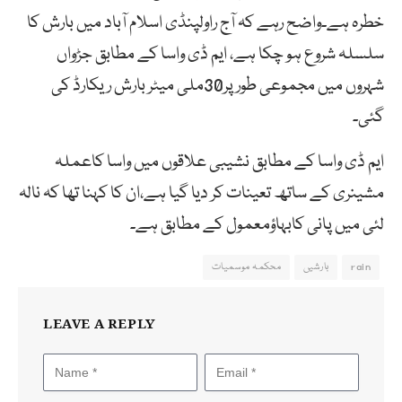
خطرہ ہے۔واضح رہے کہ آج راولپنڈی اسلام آباد میں بارش کا
سلسلہ شروع ہو چکا ہے، ایم ڈی واسا کے مطابق جڑواں
شہروں میں مجموعی طور پر30ملی میٹر بارش ریکارڈ کی
گئی۔
ایم ڈی واسا کے مطابق نشیبی علاقوں میں واسا کاعملہ
مشینری کے ساتھ تعینات کر دیا گیا ہے،ان کا کہنا تھا کہ نالہ
لئی میں پانی کابہاؤمعمول کے مطابق ہے۔
rain
بارشیں
محکمہ موسمیات
LEAVE A REPLY