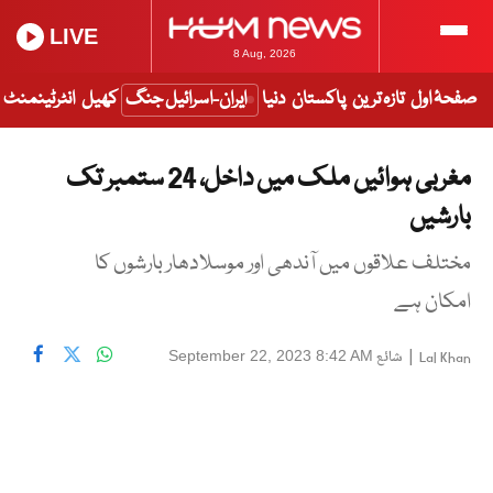
LIVE
8 Aug, 2026
صفحۂ اول
تازہ ترین
پاکستان
دنیا
ایران-اسرائیل جنگ
کھیل
انٹرٹینمنٹ
مغربی ہوائیں ملک میں داخل، 24 ستمبر تک
بارشیں
مختلف علاقوں میں آندھی اور موسلادھار بارشوں کا
امکان ہے
|
شائع
September 22, 2023 8:42 AM
Lal Khan