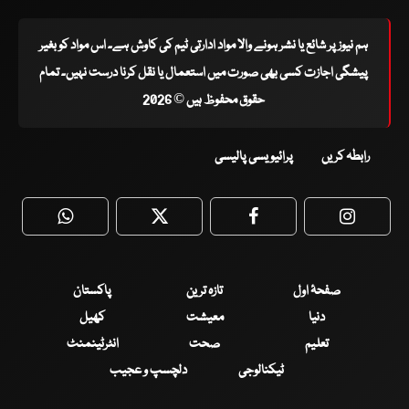
ہم نیوز پر شائع یا نشر ہونے والا مواد ادارتی ٹیم کی کاوش ہے۔ اس مواد کو بغیر
پیشگی اجازت کسی بھی صورت میں استعمال یا نقل کرنا درست نہیں۔ تمام
حقوق محفوظ ہیں © 2026
رابطہ کریں
پرائیویسی پالیسی
WhatsApp
Twitter
Facebook
Faceboo
صفحۂ اول
تازہ ترین
پاکستان
دنیا
معیشت
کھیل
تعلیم
صحت
انٹرٹینمنٹ
ٹیکنالوجی
دلچسپ و عجیب