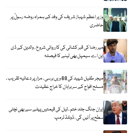
وزیر اعظم شہباز شریف کی وفد کے ہمراہ روضہ رسولؐ پر
حاضری
میر رضا کی قبر کشائی کی کارروائی شروع ، والدین کے ڈی
این اے سیمپل بھی لینے کا فیصلہ
میجر طفیل شہید کی 68 ویں برسی ، مزار پر دعائیہ تقریب ،
مسلح افواج کے سربراہان کا خراج عقیدت
ایران جنگ جلد ختم ، تیل کی قیمتیں پہلے سے بھی نچلی
سطح پر آئیں گی ، ڈونلڈ ٹرمپ