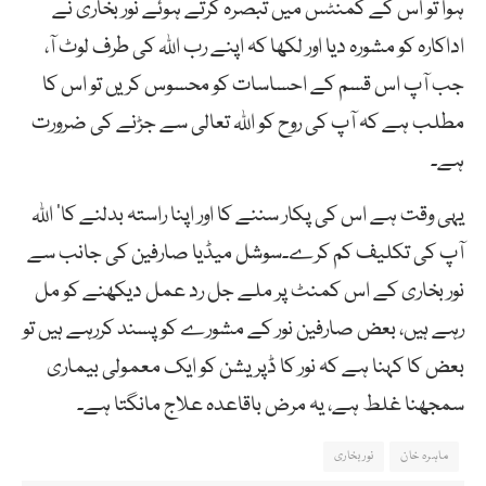
ہوا تو اس کے کمنٹس میں تبصرہ کرتے ہوئے نور بخاری نے
اداکارہ کو مشورہ دیا اور لکھا کہ اپنے رب اللہ کی طرف لوٹ آ،
جب آپ اس قسم کے احساسات کو محسوس کریں تو اس کا
مطلب ہے کہ آپ کی روح کو اللہ تعالی سے جڑنے کی ضرورت
ہے۔
یہی وقت ہے اس کی پکار سننے کا اور اپنا راستہ بدلنے کا‘ اللہ
آپ کی تکلیف کم کرے۔سوشل میڈیا صارفین کی جانب سے
نور بخاری کے اس کمنٹ پر ملے جل رد عمل دیکھنے کو مل
رہے ہیں، بعض صارفین نور کے مشورے کو پسند کررہے ہیں تو
بعض کا کہنا ہے کہ نور کا ڈپریشن کو ایک معمولی بیماری
سمجھنا غلط ہے، یہ مرض باقاعدہ علاج مانگتا ہے۔
ماہرہ خان
نور بخاری