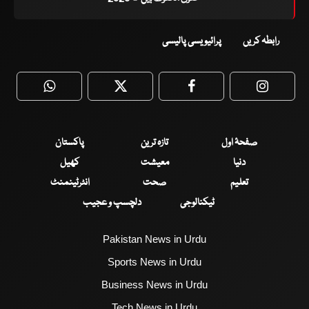
رابطہ کریں
پرائیویسی پالیسی
WhatsApp
Twitter
Facebook
Faceboo
صفحۂ اول
تازہ ترین
پاکستان
دنیا
معیشت
کھیل
تعلیم
صحت
انٹرٹینمنٹ
ٹیکنالوجی
دلچسپ و عجیب
Pakistan News in Urdu
Sports News in Urdu
Business News in Urdu
Tech News in Urdu