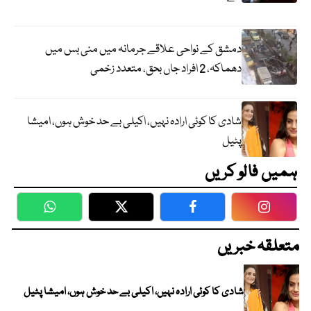
دمشق کے نواحی علاقے جرمانہ میں منی بس میں
دھماکہ، 2 افراد جاں بحق، متعدد زخمی
شادی کا کوئی ارادہ نہیں، اکیلی بے حد خوش ہوں، امیشا
پٹیل
ہمیں فالو کریں
WhatsApp
Twitter
Facebook
Faceboo
متعلقہ خبریں
شادی کا کوئی ارادہ نہیں، اکیلی بے حد خوش ہوں، امیشا پٹیل