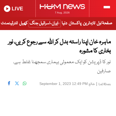
LIVE
7 Aug, 2026
صفحۂ اول
تازہ ترین
پاکستان
دنیا
ایران-اسرائیل جنگ
کھیل
انٹرٹینمنٹ
ماہرہ خان اپنا راستہ بدل کر اللہ سے رجوع کریں، نور
بخاری کا مشورہ
نور کا ڈپریشن کو ایک معمولی بیماری سمجھنا غلط ہے،
صارفین
|
شائع
September 1, 2023 12:49 PM
Lal Khan