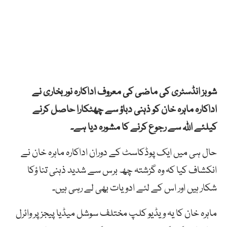
شوبز انڈسٹری کی ماضی کی معروف اداکارہ نور بخاری نے
اداکارہ ماہرہ خان کو ذہنی دباؤ سے چھٹکارا حاصل کرنے
کیلئے اللہ سے رجوع کرنے کا مشورہ دیا ہے۔
حال ہی میں ایک پوڈکاسٹ کے دوران اداکارہ ماہرہ خان نے
انکشاف کیا کہ وہ گزشتہ چھ برس سے شدید ذہنی تنا ؤکا
شکار ہیں اور اس کے لئے ادویات بھی لے رہی ہیں۔
ماہرہ خان کا یہ ویڈیو کلپ مختلف سوشل میڈیا پیجز پر وائرل