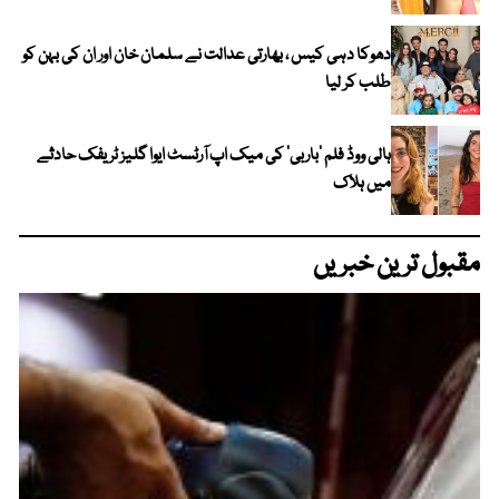
دھوکا دہی کیس ، بھارتی عدالت نے سلمان خان اور ان کی بہن کو
طلب کر لیا
ہالی ووڈ فلم ’باربی‘ کی میک اپ آرٹسٹ ایوا گلیز ٹریفک حادثے
میں ہلاک
مقبول ترین خبریں