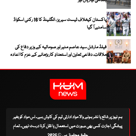
ہنگامی تیاریاں تیز
پاکستان کیخلاف ٹیسٹ سیریز ، انگلینڈ کا 16 رکنی اسکواڈ
سامنے آ گیا
فیلڈ مارشل سید عاصم منیر اور صومالیہ کے وزیر دفاع کی
ملاقات، دفاعی تعاون اور استعدادِ کار بڑھانے کے عزم کا اعادہ
ہم نیوز پر شائع یا نشر ہونے والا مواد ادارتی ٹیم کی کاوش ہے۔ اس مواد کو بغیر
پیشگی اجازت کسی بھی صورت میں استعمال یا نقل کرنا درست نہیں۔ تمام
حقوق محفوظ ہیں © 2026