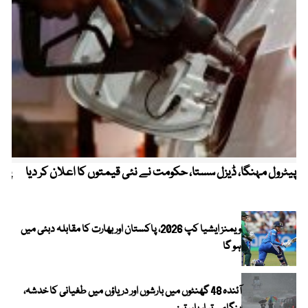
پیٹرول مہنگا، ڈیزل سستا، حکومت نے نئی قیمتوں کا اعلان کر دیا
پنج
ویمنز ایشیا کپ 2026، پاکستان اور بھارت کا مقابلہ دبئی میں
ہو گا
آئندہ 48 گھنٹوں میں بارشوں اور دریاؤں میں طغیانی کا خدشہ،