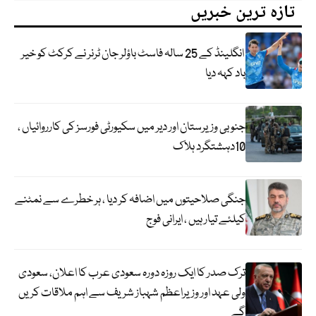
تازہ ترین خبریں
انگلینڈ کے 25 سالہ فاسٹ باؤلر جان ٹرنر نے کرکٹ کو خیر
باد کہہ دیا
جنوبی وزیرستان اور دیر میں سکیورٹی فورسز کی کارروائیاں ،
10دہشتگرد ہلاک
جنگی صلاحیتوں میں اضافہ کر دیا ، ہر خطرے سے نمٹنے
کیلئے تیار ہیں ، ایرانی فوج
ترک صدر کا ایک روزہ دورہ سعودی عرب کا اعلان، سعودی
ولی عہد اور وزیراعظم شہباز شریف سے اہم ملاقات کریں
گے