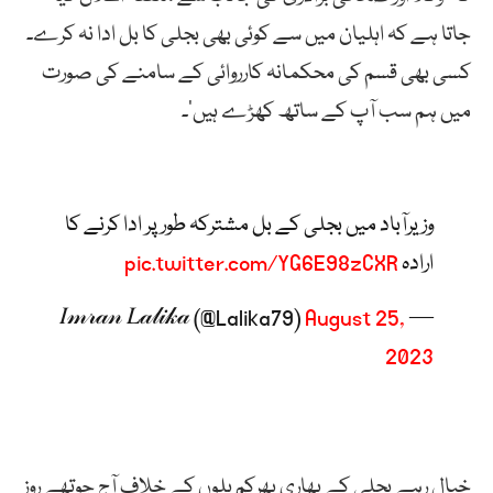
جاتا ہے کہ اہلیان میں سے کوئی بھی بجلی کا بل ادا نہ کرے۔
کسی بھی قسم کی محکمانہ کارروائی کے سامنے کی صورت
میں ہم سب آپ کے ساتھ کھڑے ہیں’۔
وزیرآباد میں بجلی کے بل مشترکہ طور پر ادا کرنے کا
ارادہ
pic.twitter.com/YG6E98zCXR
August 25,
— 𝐼𝓂𝓇𝒶𝓃 𝐿𝒶𝓁𝒾𝓀𝒶 (@Lalika79)
2023
خیال رہے بجلی کے بھاری بھرکم بلوں کے خلاف آج چوتھے روز