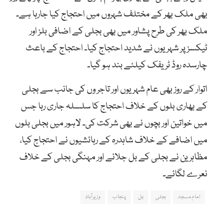
بھی ملک بھر کے مختلف شہروں میں احتجاج کیا جارہا ہے۔
ملک بھر کی طرح پشاور میں بھی بجلی کے اضافی بلز اور
ٹیکسز پر شہریوں نے شدید احتجاج کیا۔ احتجاج کے باعث
چارسدہ روڈ ٹریفک کیلئے بند ہو گیا۔
اتوار کے روز بھی عام شہریوں اور تاجر وں کی جانب سے بجلی
کے بھاری بلوں کے خلاف احتجاج کا سلسلہ جاری رہا جس
میں خواتین اور بچوں نے بھی شرکت کی۔ لاہور میں بجلی بلوں
میں اضافے کے خلاف شاہدرہ کے رہائشیوں نے احتجاج کیا،
مظاہرین نے بجلی کے بل جلائے اور مہنگی بجلی کے خلاف
نعرے لگائے۔
امام مسجد
بجلی
بل
پنجاب
وزیرآباد