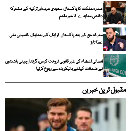
صدر مملکت کا پاکستان، سعودی عرب اور ترکیہ کے مشترکہ
دفاعی معاہدے کا خیرمقدم
معرکہ حق کے بعد پاکستان کو ایک کے بعد ایک کامیابی ملی،
عطا تارڑ
انسانی اعضاء کی غیر قانونی فروخت کیس، گرفتار چینی باشندوں
نے ضمانت کیلئے ہائیکورٹ سے رجوع کرلیا
مقبول ترین خبریں