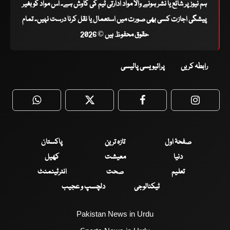
ہم نیوز پر شائع یا نشر ہونے والا مواد ادارتی ٹیم کی کاوش ہے۔ اس مواد کو بغیر
پیشگی اجازت کسی بھی صورت میں استعمال یا نقل کرنا درست نہیں۔ تمام
حقوق محفوظ ہیں © 2026
رابطہ کریں
پرائیویسی پالیسی
WhatsApp
Twitter
Facebook
Faceboo
صفحۂ اول
تازہ ترین
پاکستان
دنیا
معیشت
کھیل
تعلیم
صحت
انٹرٹینمنٹ
ٹیکنالوجی
دلچسپ و عجیب
Pakistan News in Urdu