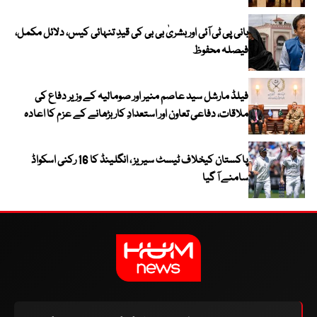
بانی پی ٹی آئی اور بشریٰ بی بی کی قیدِ تنہائی کیس، دلائل مکمل،
فیصلہ محفوظ
فیلڈ مارشل سید عاصم منیر اور صومالیہ کے وزیر دفاع کی
ملاقات، دفاعی تعاون اور استعدادِ کار بڑھانے کے عزم کا اعادہ
پاکستان کیخلاف ٹیسٹ سیریز ، انگلینڈ کا 16 رکنی اسکواڈ
سامنے آ گیا