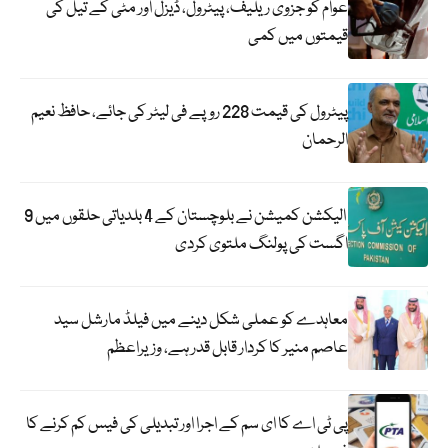
عوام کو جزوی ریلیف، پیٹرول، ڈیزل اور مٹی کے تیل کی
قیمتوں میں کمی
پیٹرول کی قیمت 228 روپے فی لیٹر کی جائے، حافظ نعیم
الرحمان
الیکشن کمیشن نے بلوچستان کے 4 بلدیاتی حلقوں میں 9
اگست کی پولنگ ملتوی کردی
معاہدے کو عملی شکل دینے میں فیلڈ مارشل سید
عاصم منیر کا کردار قابل قدر ہے، وزیراعظم
پی ٹی اے کا ای سم کے اجرا اور تبدیلی کی فیس کم کرنے کا