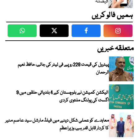
فیصلہ
ہمیں فالو کریں
WhatsApp
Twitter
Facebook
Faceboo
متعلقہ خبریں
پیٹرول کی قیمت 228 روپے فی لیٹر کی جائے، حافظ نعیم
الرحمان
الیکشن کمیشن نے بلوچستان کے 4 بلدیاتی حلقوں میں 9
اگست کی پولنگ ملتوی کردی
معاہدے کو عملی شکل دینے میں فیلڈ مارشل سید عاصم منیر
کا کردار قابل قدر ہے، وزیراعظم