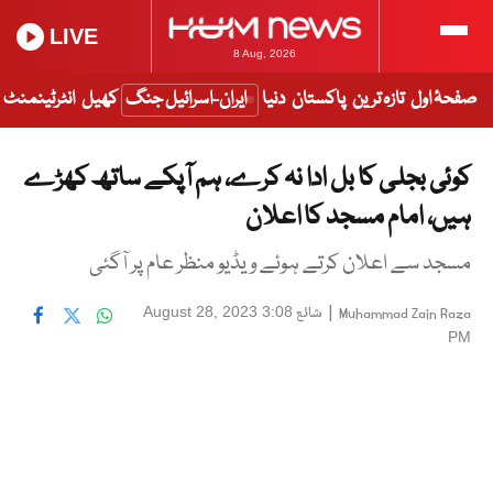
LIVE
8 Aug, 2026
صفحۂ اول
تازہ ترین
پاکستان
دنیا
ایران-اسرائیل جنگ
کھیل
انٹرٹینمنٹ
کوئی بجلی کا بل ادا نہ کرے، ہم آپکے ساتھ کھڑے
ہیں، امام مسجد کا اعلان
مسجد سے اعلان کرتے ہوئے ویڈیو منظر عام پر آگئی
|
شائع
August 28, 2023 3:08
Muhammad Zain Raza
PM