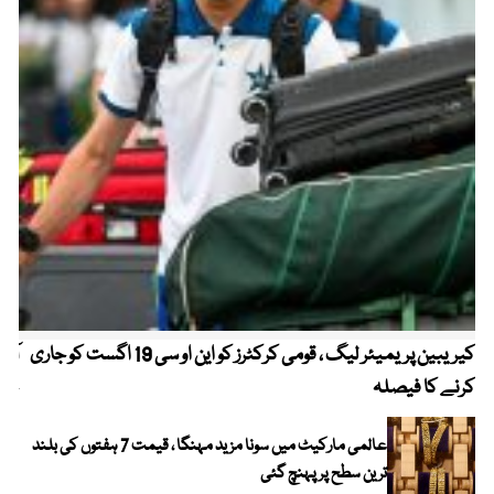
کیریبین پریمیئر لیگ ، قومی کرکٹرز کو این او سی 19 اگست کو جاری
آز
کرنے کا فیصلہ
چھی
عالمی مارکیٹ میں سونا مزید مہنگا ، قیمت 7 ہفتوں کی بلند
ترین سطح پر پہنچ گئی