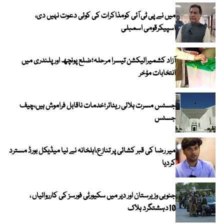
میں نے پی ٹی آئی کومذاکرات کی کوئی دعوت نہیں دی،
اسپیکرقومی اسمبلی
آزاد کشمیرالیکشن تیسرا مرحلہ؛ضلع پونچھ اور پلندری میں
انتخابات مؤخر
جسٹس مسرت ہلالی ریٹائر؛خدمات ناقابل فراموش ہیں،چیف
جسٹس
میر رضا کی قبر کشائی پر تنازع،اہلخانہ نے نیا میڈیکل بورڈ مسترد
کردیا
جنوبی وزیرستان اور دیر میں سکیورٹی فورسز کی کارروائیاں ،
10دہشتگرد ہلاک