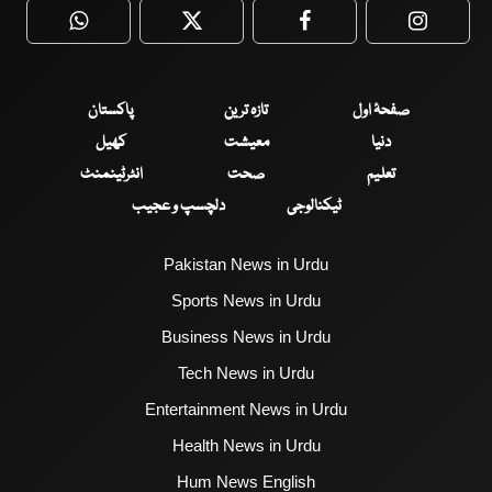
WhatsApp
Twitter
Facebook
Faceboo
صفحۂ اول
تازہ ترین
پاکستان
دنیا
معیشت
کھیل
تعلیم
صحت
انٹرٹینمنٹ
ٹیکنالوجی
دلچسپ و عجیب
Pakistan News in Urdu
Sports News in Urdu
Business News in Urdu
Tech News in Urdu
Entertainment News in Urdu
Health News in Urdu
Hum News English