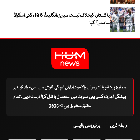
پاکستان کیخلاف ٹیسٹ سیریز ، انگلینڈ کا 16 رکنی اسکواڈ
سامنے آ گیا
ہم نیوز پر شائع یا نشر ہونے والا مواد ادارتی ٹیم کی کاوش ہے۔ اس مواد کو بغیر
پیشگی اجازت کسی بھی صورت میں استعمال یا نقل کرنا درست نہیں۔ تمام
حقوق محفوظ ہیں © 2026
رابطہ کریں
پرائیویسی پالیسی