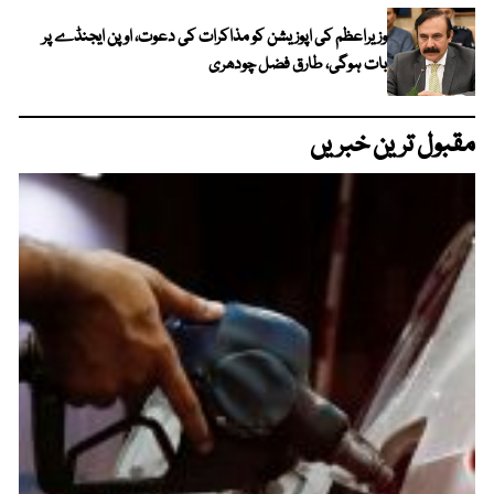
وزیراعظم کی اپوزیشن کو مذاکرات کی دعوت، اوپن ایجنڈے پر
بات ہوگی، طارق فضل چودھری
مقبول ترین خبریں