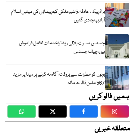
براڈ پیک حادثہ،5غیرملکی کوہ پیماؤں کی میتیں اسلام
آبادپہنچادی گئیں
جسٹس مسرت ہلالی ریٹائر؛خدمات ناقابل فراموش
ہیں،چیف جسٹس
بچوں کو خطرات سے بروقت آگاہ نہ کرنے پر میٹا پر مزید
567 ملین ڈالر جرمانہ
ہمیں فالو کریں
WhatsApp
Twitter
Facebook
Faceboo
متعلقہ خبریں