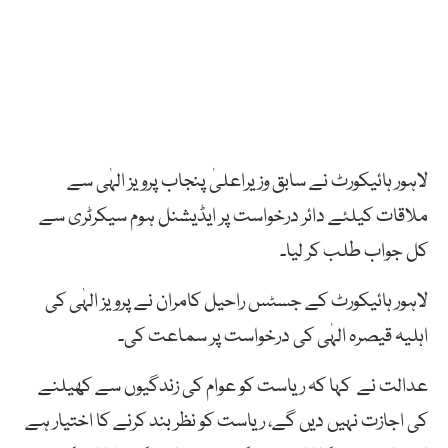
لاہور ہائیکورٹ نے سابق وزیراعلیٰ پنجاب پرویز الہٰی سے
ملاقات کیلئے دائر درخواست پر ایڈیشنل ہوم سیکرٹری سے
کل جواب طلب کر لیا۔
لاہور ہائیکورٹ کے جسٹس راحیل کامران نے پرویز الہٰی کی
اہلیہ قیصرہ الہٰی کی درخواست پر سماعت کی۔
عدالت نے کہا کہ ریاست کو عوام کی زندگیوں سے کھیلنے
کی اجازت نہیں دیں گے، ریاست کو نظر بند کرنے کا اختیار ہے