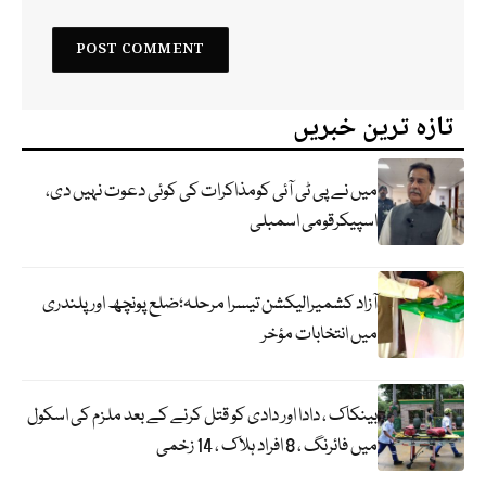
تازہ ترین خبریں
میں نے پی ٹی آئی کومذاکرات کی کوئی دعوت نہیں دی،
اسپیکرقومی اسمبلی
آزاد کشمیرالیکشن تیسرا مرحلہ؛ضلع پونچھ اور پلندری
میں انتخابات مؤخر
بینکاک ، دادا اور دادی کو قتل کرنے کے بعد ملزم کی اسکول
میں فائرنگ ، 8 افراد ہلاک ، 14 زخمی