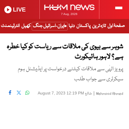
LIVE
7 Aug, 2026
صفحۂ اول
تازہ ترین
پاکستان
دنیا
ایران-اسرائیل جنگ
کھیل
انٹرٹینمنٹ
شوہر سے بیوی کی ملاقات سے ریاست کو کیا خطرہ
ہے ؟ لاہور ہائیکورٹ
پرویز الہٰی سے ملاقات کیلئے درخواست پر ایڈیشنل ہوم
سیکرٹری سے جواب طلب
|
شائع
August 7, 2023 12:19 PM
Mehmood Ahmed