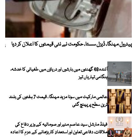
پیٹرول مہنگا، ڈیزل سستا، حکومت نے نئی قیمتوں کا اعلان کر دیا
پنج
آئندہ 48 گھنٹوں میں بارشوں اور دریاؤں میں طغیانی کا خدشہ،
ہنگامی تیاریاں تیز
عالمی مارکیٹ میں سونا مزید مہنگا ، قیمت 7 ہفتوں کی بلند
ترین سطح پر پہنچ گئی
فیلڈ مارشل سید عاصم منیر اور صومالیہ کے وزیر دفاع کی
ملاقات، دفاعی تعاون اور استعدادِ کار بڑھانے کے عزم کا اعادہ