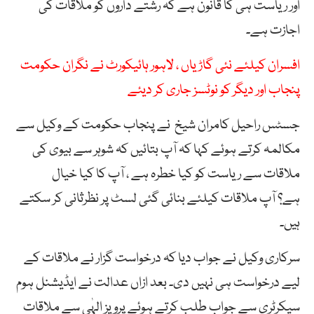
اور ریاست ہی کا قانون ہے کہ رشتے داروں کو ملاقات کی
اجازت ہے۔
افسران کیلئے نئی گاڑیاں ، لاہور ہائیکورٹ نے نگران حکومت
پنجاب اور دیگر کو نوٹسز جاری کر دیئے
جسٹس راحیل کامران شیخ نے پنجاب حکومت کے وکیل سے
مکالمہ کرتے ہوئے کہا کہ آپ بتائیں کہ شوہر سے بیوی کی
ملاقات سے ریاست کو کیا خطرہ ہے ، آپ کا کیا خیال
ہے؟ آپ ملاقات کیلئے بنائی گئی لسٹ پر نظرثانی کر سکتے
ہیں۔
سرکاری وکیل نے جواب دیا کہ درخواست گزار نے ملاقات کے
لیے درخواست ہی نہیں دی۔ بعد ازاں عدالت نے ایڈیشنل ہوم
سیکرٹری سے جواب طلب کرتے ہوئے پرویز الہٰی سے ملاقات