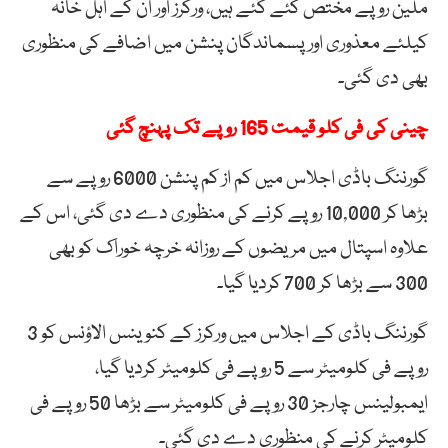
ملین روپے مختص کئے گئے ہیں، ورکرز اور اْن کے اہل خانہ
کیلئے معذوری اور پسماندگان پنشن میں اضافے کی منظوری
بھی دی گئی۔
چینی کی فی کلو قیمت 165 روپے تک پہنچ گئی
گورننگ باڈی اجلاس میں کم از کم پنشن 6000 روپے سے
بڑھا کر 10,000 روپے کرنے کی منظوری دے دی گئی، اس کے
علاوہ اسپتال میں مریضوں کے روزانہ خرچہ خوراک کو بھی
300 سے بڑھا کر 700 کردیا گیا۔
گورننگ باڈی کے اجلاس میں ورکرز کے کنوینس الاؤنس کو 3
روپے فی کلومیٹر سے 5 روپے فی کلومیٹر کردیا گیا،
ایمبولینس چارجز 30 روپے فی کلومیٹر سے بڑھا 50 روپے فی
کلومیٹر کرنے کی منظوری دے دی گئی۔