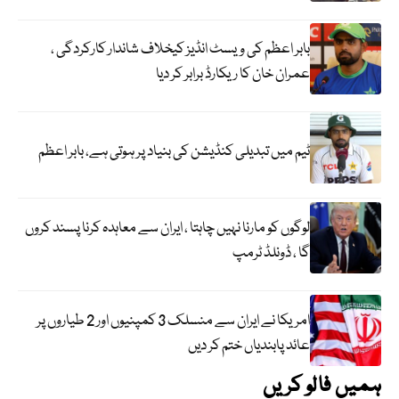
بابر اعظم کی ویسٹ انڈیز کیخلاف شاندار کارکردگی ،
عمران خان کا ریکارڈ برابر کر دیا
ٹیم میں تبدیلی کنڈیشن کی بنیاد پر ہوتی ہے، بابر اعظم
لوگوں کو مارنا نہیں چاہتا ، ایران سے معاہدہ کرنا پسند کروں
گا ، ڈونلڈ ٹرمپ
امریکا نے ایران سے منسلک 3 کمپنیوں اور 2 طیاروں پر
عائد پابندیاں ختم کر دیں
ہمیں فالو کریں