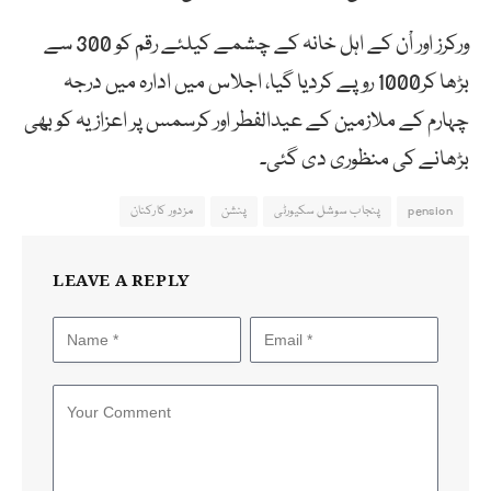
ورکرز اور اْن کے اہل خانہ کے چشمے کیلئے رقم کو 300 سے
بڑھا کر1000 روپے کردیا گیا، اجلاس میں ادارہ میں درجہ
چہارم کے ملازمین کے عیدالفطر اور کرسمس پر اعزازیہ کو بھی
بڑھانے کی منظوری دی گئی۔
pension
پنجاب سوشل سکیورٹی
پنشن
مزدور کارکنان
LEAVE A REPLY