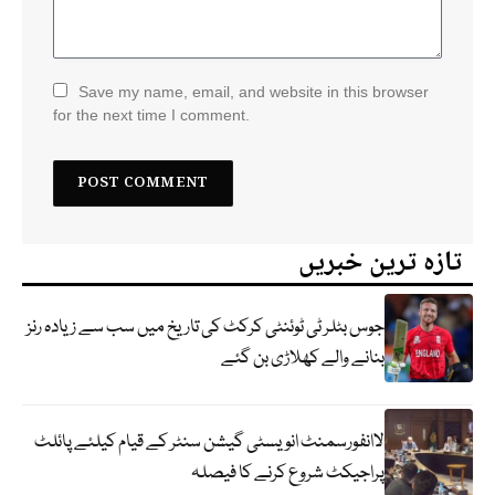
Save my name, email, and website in this browser
for the next time I comment.
تازہ ترین خبریں
جوس بٹلر ٹی ٹوئنٹی کرکٹ کی تاریخ میں سب سے زیادہ رنز
بنانے والے کھلاڑی بن گئے
لاانفورسمنٹ انویسٹی گیشن سنٹر کے قیام کیلئے پائلٹ
پراجیکٹ شروع کرنے کا فیصلہ