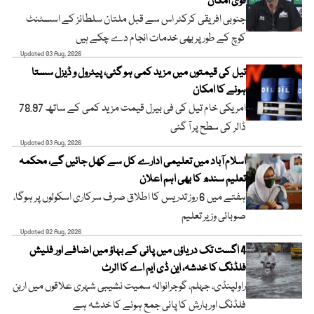
قوی امکان
جنوبی افریقی کرکٹر اس سے قبل ملتان سلطانز کے اسسٹنٹ
کوچ کے طور پر بھی خدمات انجام دے چکے ہیں
Updated 03 Aug, 2026
تیل کی قیمتوں میں مزید کمی ہو گئی، پیٹرول و ڈیزل سستا
ہونے کا امکان
امریکی خام تیل کی فی بیرل قیمت مزید کمی کے ساتھ 78.97
ڈالر کی سطح پر آ گئی
Updated 03 Aug, 2026
اسلام آباد میں تعلیمی ادارے کل سے کھل جائیں گے، محکمہ
تعلیم سندھ کا بھی اہم اعلان
ہفتے میں 6 روز تدریس کا اطلاق صرف سرکاری اسکولوں پر ہوگا،
صوبائی وزیر تعلیم
Updated 02 Aug, 2026
4 اگست تک دریاؤں میں پانی کے بہاؤ میں اضافے اور فلیش
فلڈنگ کا خدشہ، این ڈی ایم اے کا الرٹ
راولپنڈی، جہلم، گوجرانوالہ سمیت نشیبی شہری علاقوں میں اربن
فلڈنگ اور بارش کا پانی جمع ہونے کا خدشہ ہے