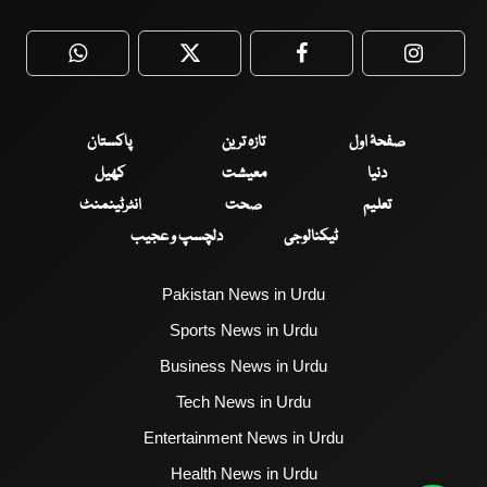
WhatsApp
Twitter
Facebook
Faceboo
صفحۂ اول
تازہ ترین
پاکستان
دنیا
معیشت
کھیل
تعلیم
صحت
انٹرٹینمنٹ
ٹیکنالوجی
دلچسپ و عجیب
Pakistan News in Urdu
Sports News in Urdu
Business News in Urdu
Tech News in Urdu
Entertainment News in Urdu
Health News in Urdu