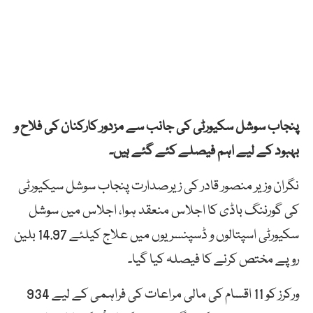
پنجاب سوشل سکیورٹی کی جانب سے مزدور کارکنان کی فلاح و
بہبود کے لیے اہم فیصلے کئے گئے ہیں۔
نگران وزیر منصور قادر کی زیرصدارت پنجاب سوشل سیکیورٹی
کی گورننگ باڈی کا اجلاس منعقد ہوا، اجلاس میں سوشل
سکیورٹی اسپتالوں و ڈسپنسریوں میں علاج کیلئے 14.97 بلین
روپے مختص کرنے کا فیصلہ کیا گیا۔
ورکرز کو 11 اقسام کی مالی مراعات کی فراہمی کے لیے 934