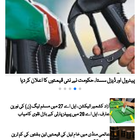
پیٹرول اور ڈیزل سستا، حکومت نے نئی قیمتوں کا اعلان کر دیا
آزاد کشمیر الیکشن ، ایل اے 27 میں مسلم لیگ (ن) کی نورین
عارف ، ایل اے 28 میں پیپلز پارٹی کے بازل نقوی کامیاب
عالمی منڈی میں خام تیل کی قیمتیں تین ہفتوں کی کم ترین