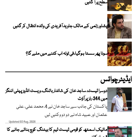
سطح پر آ گئیں
پشاور زلمی کے مالک جاوید آفریدی کی والدہ انتقال کر گئیں
سونا پھر سستا ہوگیا،فی تولہ اب کتنے میں ملے گا؟
ایڈیٹرچوائس
دوسرا ٹیسٹ، ساجد خان کی شاندار بالنگ، ویسٹ انڈیز پہلی اننگز
میں 344 رنز پر آؤٹ
پاکستان کی جانب سے ساجد خان نے 4، محمد علی، علی
عثمان اور عبید شاہ نے دو دو وکٹیں لیں
Updated 03 Aug, 2026
مائیک اسمتھ کو قومی ٹیسٹ ٹیم کا بیٹنگ کوچ بنائے جانے کا