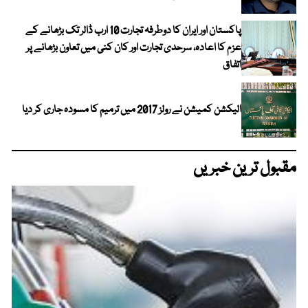
پاکستان اور ایران کا دوطرفہ تجارت 10 ارب ڈالر تک بڑھانے کے
عزم کا اعادہ، سرحدی تجارت اور کان کنی میں تعاون بڑھانے پر
اتفاق
الیکشن کمیشن نے رولز 2017 میں ترمیم کا مسودہ جاری کر دیا
مقبول ترین خبریں