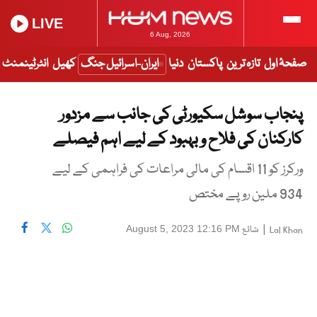
LIVE
6 Aug, 2026
صفحۂ اول
تازہ ترین
پاکستان
دنیا
ایران-اسرائیل جنگ
کھیل
انٹرٹینمنٹ
پنجاب سوشل سکیورٹی کی جانب سے مزدور
کارکنان کی فلاح و بہبود کے لیے اہم فیصلے
ورکرز کو 11 اقسام کی مالی مراعات کی فراہمی کے لیے
934 ملین روپے مختص
|
شائع
August 5, 2023 12:16 PM
Lal Khan