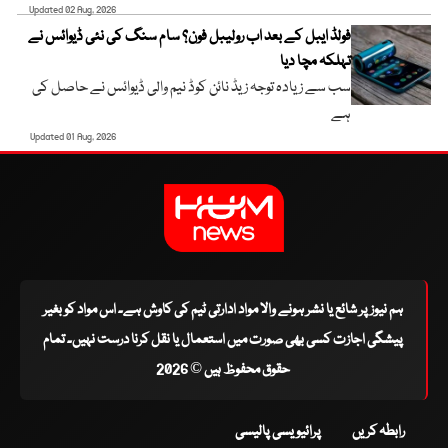
Updated 02 Aug, 2026
فولڈ ایبل کے بعد اب رولیبل فون؟ سام سنگ کی نئی ڈیوائس نے
تہلکہ مچا دیا
سب سے زیادہ توجہ زیڈ نائن کوڈ نیم والی ڈیوائس نے حاصل کی
ہے
Updated 01 Aug, 2026
ہم نیوز پر شائع یا نشر ہونے والا مواد ادارتی ٹیم کی کاوش ہے۔ اس مواد کو بغیر
پیشگی اجازت کسی بھی صورت میں استعمال یا نقل کرنا درست نہیں۔ تمام
حقوق محفوظ ہیں © 2026
رابطہ کریں
پرائیویسی پالیسی