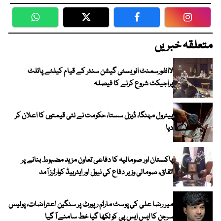
WhatsApp
Twitter
Facebook
Faceboo
متعلقہ خبریں
لاانفورسمنٹ انویسٹی گیشن سنٹر کے قیام کیلئے پائلٹ
پراجیکٹ شروع کرنے کا فیصلہ
پیٹرول مہنگا، ڈیزل سستا، حکومت نے نئی قیمتوں کا اعلان کر
دیا
پاکستان اور صومالیہ کا دفاعی تعاون مزید مضبوط بنانے پر
اتفاق، صومالی وزیر دفاع کی نیول اور ایئرہیڈ کوارٹرز آمد
میر رضا علی کی پوسٹ مارٹم رپورٹ پر سنگین اعتراضات، پولیس
سرجن کا ایس ایس پی کو لکھا گیا خط سامنے آ گیا