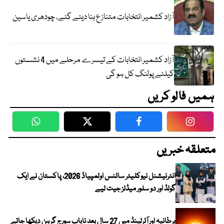
آزاد کشمیر انتخابات متنازع بنا دیئے گئے، چودھری یاسین
آزاد کشمیر انتخابات کے تیسرے مرحلے میں 4 نشستوں
کیلئے پولنگ کل ہو گی
ہمیں فالو کریں
WhatsApp
Twitter
Facebook
Faceboo
متعلقہ خبریں
انٹرنیشنل نیوکلیئر سائنس اولمپیاڈ 2026، پاکستان نے ایک
گولڈ اور دو سلور میڈلز جیت لیے
برطانیہ اور آئرلینڈ میں 27 سال بعد نایاب سورج گرہن دیکھا جائے