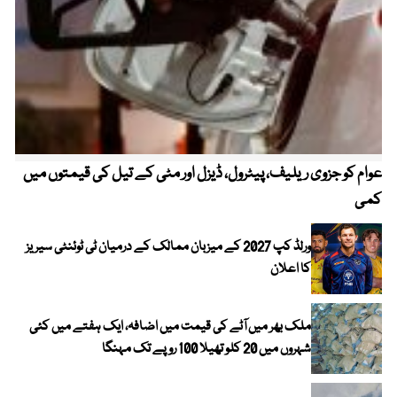
عوام کو جزوی ریلیف، پیٹرول، ڈیزل اور مٹی کے تیل کی قیمتوں میں
4 روز میں سونے کی قیمت میں بڑا اضافہ
کمی
ورلڈ کپ 2027 کے میزبان ممالک کے درمیان ٹی ٹوئنٹی سیریز
کا اعلان
ملک بھر میں آٹے کی قیمت میں اضافہ، ایک ہفتے میں کئی
شہروں میں 20 کلو تھیلا 100 روپے تک مہنگا