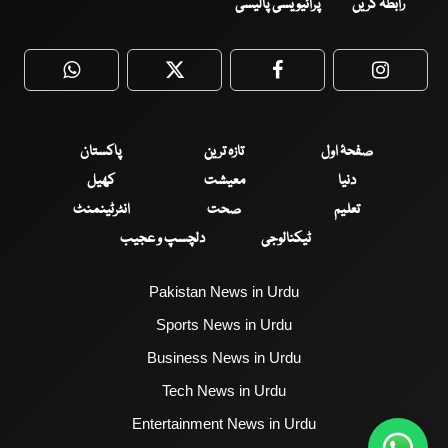
رابطہ کریں
پرائیویسی پالیسی
WhatsApp
Twitter
Facebook
Faceboo
صفحۂ اول
تازہ ترین
پاکستان
دنیا
معیشت
کھیل
تعلیم
صحت
انٹرٹینمنٹ
ٹیکنالوجی
دلچسپ و عجیب
Pakistan News in Urdu
Sports News in Urdu
Business News in Urdu
Tech News in Urdu
Entertainment News in Urdu