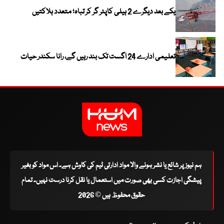
یکے بعد دیگرے 2 ہیلی کاپٹر گر کر تباہ؛ متعدد ہلاکتیں
تعلیمی ادارے 24 اگست تک بند رہیں گے، رانا سکندر حیات
ہم نیوز پر شائع یا نشر ہونے والا مواد ادارتی ٹیم کی کاوش ہے۔ اس مواد کو بغیر
پیشگی اجازت کسی بھی صورت میں استعمال یا نقل کرنا درست نہیں۔ تمام
حقوق محفوظ ہیں © 2026