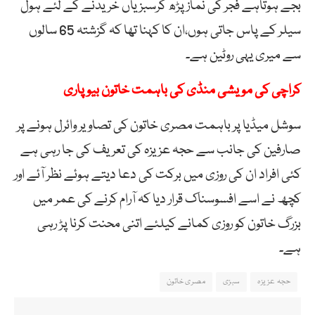
بجے ہوتاہے فجر کی نماز پڑھ کرسبزیاں خریدنے کے لئے ہول
سیلر کے پاس جاتی ہوں،ان کا کہنا تھا کہ گزشتہ 65 سالوں
سے میری یہی روٹین ہے۔
کراچی کی مویشی منڈی کی باہمت خاتون بیوپاری
سوشل میڈیا پر باہمت مصری خاتون کی تصاویر وائرل ہونے پر
صارفین کی جانب سے حجہ عزیزہ کی تعریف کی جا رہی ہے
کئی افراد ان کی روزی میں برکت کی دعا دیتے ہوئے نظر آئے اور
کچھ نے اسے افسوسناک قرار دیا کہ آرام کرنے کی عمر میں
بزرگ خاتون کو روزی کمانے کیلئے اتنی محنت کرنا پڑ رہی
ہے۔
حجہ عزیزہ
سبزی
مصری خاتون