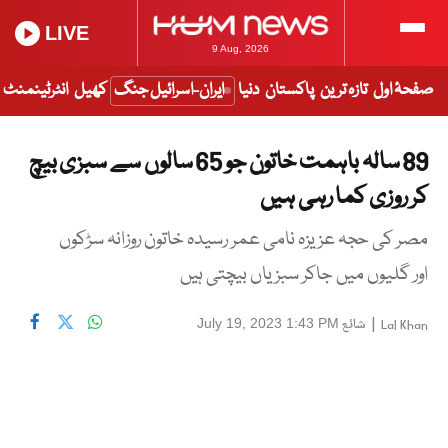
LIVE
9 Aug, 2026
صفحۂ اول
تازہ ترین
پاکستان
دنیا
ایران-اسرائیل جنگ
کھیل
انٹرٹینمنٹ
89 سالہ باہمت خاتون جو 65 سالوں سے سبزی بیچ
کر روزی کما رہی ہیں
مصر کی حجہ عزیزہ نامی عمر رسیدہ خاتون روزانہ سڑکوں
اور گلیوں میں جاکر سبزیاں بیچتی ہیں
|
شائع
July 19, 2023 1:43 PM
Lal Khan