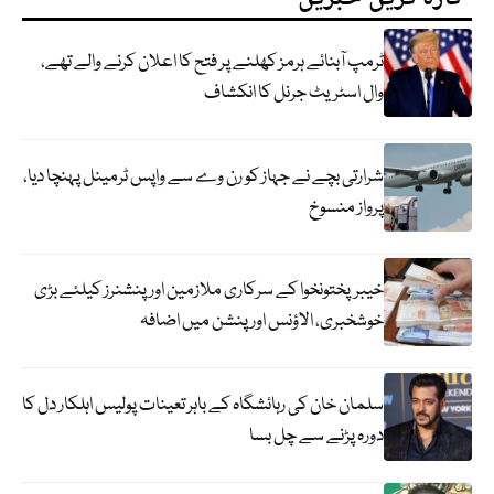
ٹرمپ آبنائے ہرمز کھلنے پر فتح کا اعلان کرنے والے تھے،
وال اسٹریٹ جرنل کا انکشاف
شرارتی بچے نے جہاز کو رن وے سے واپس ٹرمینل پہنچا دیا،
پرواز منسوخ
خیبرپختونخوا کے سرکاری ملازمین اور پنشنرز کیلئے بڑی
خوشخبری، الاؤنس اور پنشن میں اضافہ
سلمان خان کی رہائشگاہ کے باہر تعینات پولیس اہلکار دل کا
دورہ پڑنے سے چل بسا