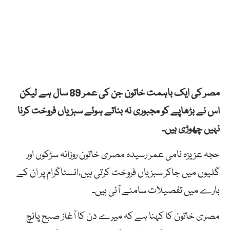
مصر کی ایک باہمت خاتون جن کی عمر 89 سال ہے لیکن
اس نے بڑھاپے کو مجبوری نہ بناتے ہوئے سبزیاں فروخت کرنا
نہیں چھوڑی ہیں۔
حجہ عزیزہ نامی عمر رسیدہ مصری خاتون روزانہ سڑکوں اور
گلیوں میں جاکر سبزیاں فروخت کرتی ہیں،انسٹاگرام پر ان کے
بارے میں تفصیلات سامنے آئی ہیں۔
مصری خاتون کا کہنا ہے کہ میرے دن کا آغاز صبح پانچ