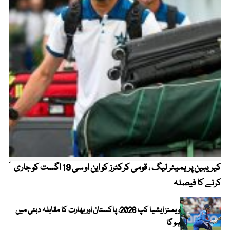
کیریبین پریمیئر لیگ ، قومی کرکٹرز کو این او سی 19 اگست کو جاری
آز
کرنے کا فیصلہ
چھی
ویمنز ایشیا کپ 2026، پاکستان اور بھارت کا مقابلہ دبئی میں
ہو گا