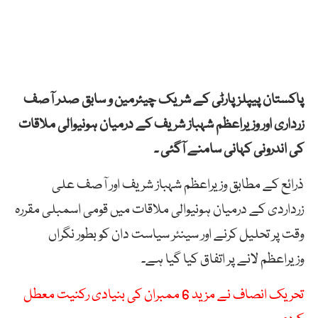
پاکستان پیپلز پارٹی کے شریک چیئرمین و سابق صدر آصف
زرداری اور وزیراعظم شہباز شریف کے درمیان ہونیوالی ملاقات
کی اندرونی کہانی سامنے آگئی ۔
ذرائع کے مطابق وزیراعظم شہباز شریف اور آصف علی
زرداردی کے درمیان ہونیوالی ملاقات میں قومی اسمبلی مقررہ
وقت پر تحلیل کرنے اور سینئر سیاست دان کو بطور نگراں
وزیراعظم لانے پر اتفاق کیا گیا ہے۔
تحریک انصاف نے مزید 6 ممبران کی بنیادی رکنیت معطل