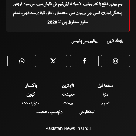
ہم نیوز پر شائع یا نشر ہونے والا مواد ادارتی ٹیم کی کاوش ہے۔ اس مواد کو بغیر
پیشگی اجازت کسی بھی صورت میں استعمال یا نقل کرنا درست نہیں۔ تمام
حقوق محفوظ ہیں © 2026
رابطہ کریں
پرائیویسی پالیسی
WhatsApp
Twitter
Facebook
Faceboo
صفحۂ اول
تازہ ترین
پاکستان
دنیا
معیشت
کھیل
تعلیم
صحت
انٹرٹینمنٹ
ٹیکنالوجی
دلچسپ و عجیب
Pakistan News in Urdu