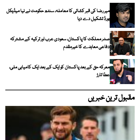
میر رضا کی قبر کشائی کا معاملہ، سندھ حکومت نے نیا میڈیکل
بورڈ تشکیل دے دیا
صدر مملکت کا پاکستان، سعودی عرب اور ترکیہ کے مشترکہ
دفاعی معاہدے کا خیرمقدم
معرکہ حق کے بعد پاکستان کو ایک کے بعد ایک کامیابی ملی،
عطا تارڑ
مقبول ترین خبریں