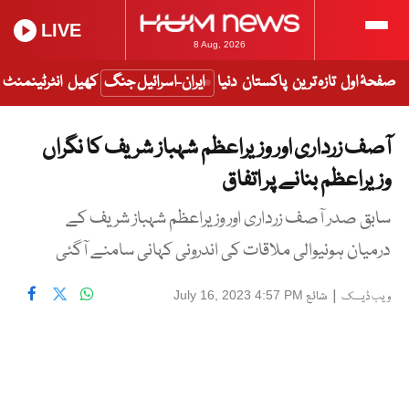
LIVE
8 Aug, 2026
صفحۂ اول
تازہ ترین
پاکستان
دنیا
ایران-اسرائیل جنگ
کھیل
انٹرٹینمنٹ
آصف زرداری اور وزیراعظم شہباز شریف کا نگراں
وزیراعظم بنانے پر اتفاق
سابق صدر آصف زرداری اور وزیراعظم شہباز شریف کے
درمیان ہونیوالی ملاقات کی اندرونی کہانی سامنے آگئی
|
شائع
July 16, 2023 4:57 PM
ویب ڈیسک