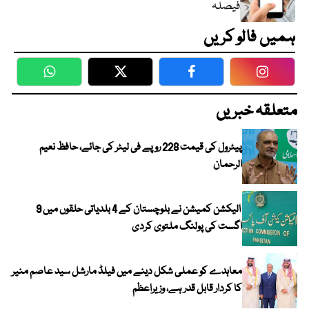
فیصلہ
ہمیں فالو کریں
WhatsApp
Twitter
Facebook
Faceboo
متعلقہ خبریں
پیٹرول کی قیمت 228 روپے فی لیٹر کی جائے، حافظ نعیم
الرحمان
الیکشن کمیشن نے بلوچستان کے 4 بلدیاتی حلقوں میں 9
اگست کی پولنگ ملتوی کردی
معاہدے کو عملی شکل دینے میں فیلڈ مارشل سید عاصم منیر
کا کردار قابل قدر ہے، وزیراعظم