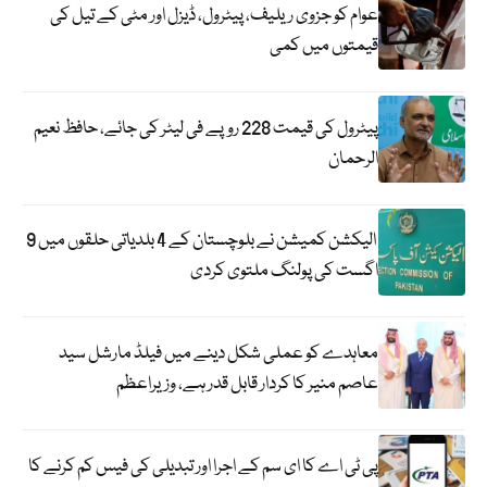
عوام کو جزوی ریلیف، پیٹرول، ڈیزل اور مٹی کے تیل کی
قیمتوں میں کمی
پیٹرول کی قیمت 228 روپے فی لیٹر کی جائے، حافظ نعیم
الرحمان
الیکشن کمیشن نے بلوچستان کے 4 بلدیاتی حلقوں میں 9
اگست کی پولنگ ملتوی کردی
معاہدے کو عملی شکل دینے میں فیلڈ مارشل سید
عاصم منیر کا کردار قابل قدر ہے، وزیراعظم
پی ٹی اے کا ای سم کے اجرا اور تبدیلی کی فیس کم کرنے کا