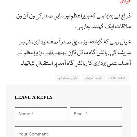
کردی
ذرائع نے بتایا ہے کہ وزیراعظم اور سابق صدر کی ون آن ون
ملاقات ایک گھنٹہ جارہی۔
خیال رہے کہ گزشتہ روز سابق صدر آصف زرداری، شہباز
شریف کی رہائش گاہ ماڈل ٹاؤن پہنچےتھے، وزیراعظم نے
آصف علی زرداری کا رہائش گاہ آمد پر استقبال کیاتھا۔
آصف زرداری
شہباز شریف
نگراں سیٹ اپ
LEAVE A REPLY