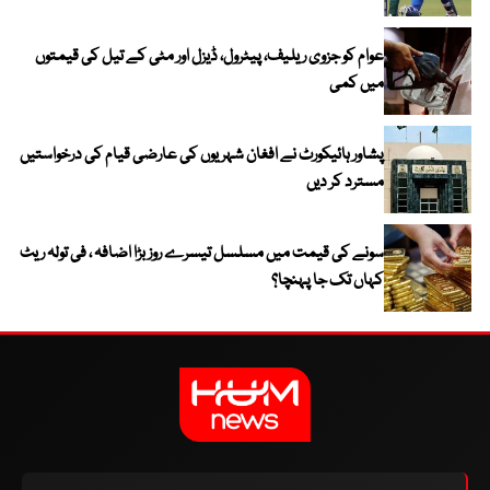
عوام کو جزوی ریلیف، پیٹرول، ڈیزل اور مٹی کے تیل کی قیمتوں
میں کمی
پشاور ہائیکورٹ نے افغان شہریوں کی عارضی قیام کی درخواستیں
مسترد کر دیں
سونے کی قیمت میں مسلسل تیسرے روز بڑا اضافہ ، فی تولہ ریٹ
کہاں تک جا پہنچا؟