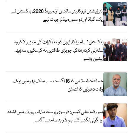
انٹرنیشنل نیوکلیئر سائنس اولمپیاڈ 2026، پاکستان نے
ایک گولڈ اور دو سلور میڈلز جیت لیے
پاکستان نے امریکا، ایران کو مذاکرات کی میز پر لا کر وہ
سفارتی کردار اداکیا جو بڑی طاقتیں نہ کرسکیں، ساؤتھ
ایشین وائسز
جماعت اسلامی کا 16 اگست سے ملک بھر میں بیک
وقت دھرنوں کا اعلان
میر رضا علی کیس: دوسری پوسٹ مارٹم رپورٹ میں تشدد
اور گولی لگنے کے اہم شواہد سامنے آگئے