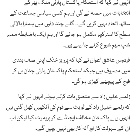
انہوں نے کہا کہ استحکام پاکستان پارٹی ملک بھر کے
انتخابات میں حصہ لے گی اور ہم کسی سیاسی جماعت کے
ساتھ اتحاد نہیں کریں گے۔ اگلے چند دنوں میں ہمارا بالائی
سطح کا اسٹرکچر مکمل ہو جائے گا اور ہم ایک باضابطہ ممبر
شپ مہم شروع کرنے جا رہے ہیں۔
فردوس عاشق اعوان نے کہا کہ پرویز خٹک اپنی صف بندی
میں مصروف ہیں جبکہ استحکام پاکستان پارٹی چٹان بن کر
فوج کے پیچھے کھڑی ہو گی۔
زلمے خلیل زاد سے متعلق بات کرتے ہوئے انہوں نے کہا
کہ زلمے خلیل زاد کے ٹویٹ سے قوم کی آنکھیں کھل گئی ہیں
انہوں ںے پاکستان مخالف ایجنڈے کو پروموٹ کیا لیکن اب
ان کے سہولت کار اور آلہ کار بھی نہیں بچیں گے۔