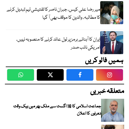
میر رضا علی کیس، جبران ناصر کا تفتیشی ٹیم تبدیل کرنے
کا مطالبہ، والدین کا موقف بھی آ گیا
ایران کا آبنائے ہرمز پر ٹول عائد کرنے کا منصوبہ نہیں،
امریکی نائب صدر
ہمیں فالو کریں
WhatsApp
Twitter
Facebook
Faceboo
متعلقہ خبریں
جماعت اسلامی کا 16 اگست سے ملک بھر میں بیک وقت
دھرنوں کا اعلان