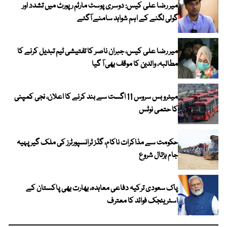
میر رضا علی کیس: دوسری پوسٹ مارٹم رپورٹ میں تشدد اور
گولی لگنے کے اہم شواہد سامنے آگئے
میر رضا علی کیس، جبران ناصر کا تفتیشی ٹیم تبدیل کرنے کا
مطالبہ، والدین کا موقف بھی آ گیا
میٹرو بس سروس 11 اگست سے بند کرنے کا اعلان، نجی کمپنی
کا حتمی نوٹس
حکومت سے مذاکرات ناکام، گڈز ٹرانسپورٹرز کی ملک گیر پہیہ
جام ہڑتال شروع
پاک سعودی ترکیہ دفاعی معاہدہ، بھارت بھی پاکستان کے
اسٹریٹجک فوائد کا معترف