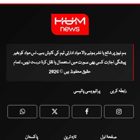
ہم نیوز پر شائع یا نشر ہونے والا مواد ادارتی ٹیم کی کاوش ہے۔ اس مواد کو بغیر
پیشگی اجازت کسی بھی صورت میں استعمال یا نقل کرنا درست نہیں۔ تمام
حقوق محفوظ ہیں © 2026
رابطہ کریں
پرائیویسی پالیسی
WhatsApp
Twitter
Facebook
Faceboo
صفحۂ اول
تازہ ترین
پاکستان