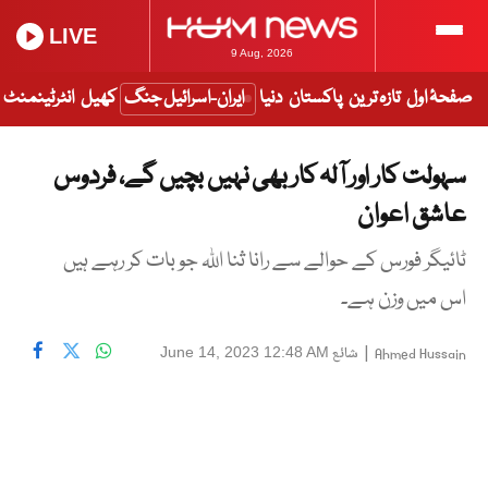
LIVE
9 Aug, 2026
صفحۂ اول
تازہ ترین
پاکستان
دنیا
ایران-اسرائیل جنگ
کھیل
انٹرٹینمنٹ
سہولت کار اور آلہ کار بھی نہیں بچیں گے، فردوس
عاشق اعوان
ٹائیگر فورس کے حوالے سے رانا ثنا اللہ جو بات کر رہے ہیں
اس میں وزن ہے۔
|
شائع
June 14, 2023 12:48 AM
Ahmed Hussain