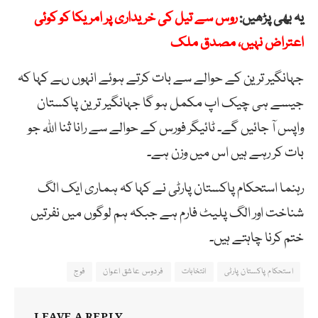
یہ بھی پڑھیں:
روس سے تیل کی خریداری پر امریکا کو کوئی
اعتراض نہیں، مصدق ملک
جہانگیر ترین کے حوالے سے بات کرتے ہوئے انہوں ںے کہا کہ
جیسے ہی چیک اپ مکمل ہو گا جہانگیر ترین پاکستان
واپس آ جائیں گے۔ ٹائیگر فورس کے حوالے سے رانا ثنا اللہ جو
بات کر رہے ہیں اس میں وزن ہے۔
رہنما استحکام پاکستان پارٹی نے کہا کہ ہماری ایک الگ
شناخت اور الگ پلیٹ فارم ہے جبکہ ہم لوگوں میں نفرتیں
ختم کرنا چاہتے ہیں۔
استحکام پاکستان پارٹی
انتخابات
فردوس عاشق اعوان
فوج
LEAVE A REPLY