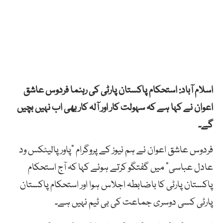
اسلام آباد: استحکام پاکستان پارٹی کی رہنما فردوس عاشق
اعوان نے کہا ہے کہ سہولت کار اور آلہ کار بھی اب نہیں بچیں
گے۔
فردوس عاشق اعوان نے ہم نیوز کے پروگرام “پاور پالیٹکس ود
عادل عباسی” میں گفتگو کرتے ہوئے کہا کہ آج استحکام
پاکستان پارٹی کا باضابطہ اجلاس ہوا اور استحکام پاکستان
پارٹی کسی دوسری جماعت کی بی ٹیم نہیں ہے۔