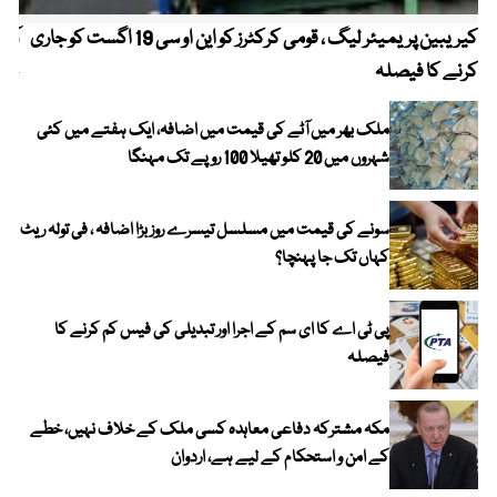
کیریبین پریمیئر لیگ ، قومی کرکٹرز کو این او سی 19 اگست کو جاری
آز
کرنے کا فیصلہ
چھی
ملک بھر میں آٹے کی قیمت میں اضافہ، ایک ہفتے میں کئی
شہروں میں 20 کلو تھیلا 100 روپے تک مہنگا
سونے کی قیمت میں مسلسل تیسرے روز بڑا اضافہ ، فی تولہ ریٹ
کہاں تک جا پہنچا؟
پی ٹی اے کا ای سم کے اجرا اور تبدیلی کی فیس کم کرنے کا
فیصلہ
مکہ مشترکہ دفاعی معاہدہ کسی ملک کے خلاف نہیں، خطے
کے امن و استحکام کے لیے ہے، اردوان