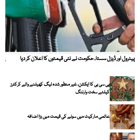
پیٹرول اور ڈیزل سستا، حکومت نے نئی قیمتوں کا اعلان کر دیا
پیٹ
پی سی بی کا ایکشن، غیر منظور شدہ لیگ کھیلنے والے کرکٹرز
کیلئے سخت وارننگ
عالمی مارکیٹ میں سونے کی قیمت میں بڑا اضافہ