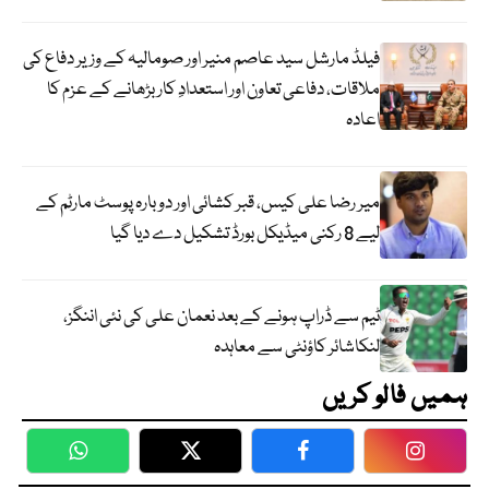
فیلڈ مارشل سید عاصم منیر اور صومالیہ کے وزیر دفاع کی
ملاقات، دفاعی تعاون اور استعدادِ کار بڑھانے کے عزم کا
اعادہ
میر رضا علی کیس، قبر کشائی اور دوبارہ پوسٹ مارٹم کے
لیے 8 رکنی میڈیکل بورڈ تشکیل دے دیا گیا
ٹیم سے ڈراپ ہونے کے بعد نعمان علی کی نئی اننگز،
لنکاشائر کاؤنٹی سے معاہدہ
ہمیں فالو کریں
WhatsApp
Twitter
Facebook
Faceboo