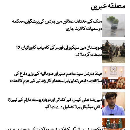
متعلقہ خبریں
ملک کے مختلف علاقوں میں بارشوں کی پیشگوئی، محکمہ
موسمیات کا الرٹ جاری
بلوچستان میں سیکیورٹی فورسز کی کامیاب کارروائیاں، 12
دہشت گرد ہلاک
فیلڈ مارشل سید عاصم منیر اور صومالیہ کے وزیر دفاع کی
ملاقات، دفاعی تعاون اور استعدادِ کار بڑھانے کے عزم کا اعادہ
میر رضا علی کیس، قبر کشائی اور دوبارہ پوسٹ مارٹم کے لیے 8
رکنی میڈیکل بورڈ تشکیل دے دیا گیا
حکومت نے پی ٹی آئی کو ایک بارپھر مذاکرات کی دعوت دے دی