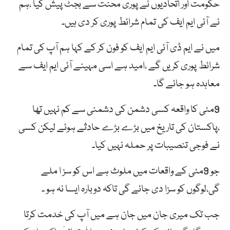
حکومت اور اتحادیوں نے پوری محنت سے بجٹ پیش کیا ،ہم
نے آئی ایم ایف کی تمام شرائط پوری کر دی ہیں۔
میں نے ایم ڈی آئی ایم ایف کو فون کر کے کہا ہم آپ کی تمام
شرائط پوری کریں گے ،امید ہے اسی مہینے آئی ایم ایف سے
معاہدہ ہو جائے گا۔
9مئی کا واقعہ کسی دشمن کی دشمنی سے کم نہیں تھا
،پاکستان کی تاریخ میں بڑے بڑے حادثے ہوئے لیکن کسی
نے فوجی تنصیبات پر حملہ نہیں کیا۔
جو 9مئی کے واقعات میں ملوث ہے اس کو سز ا ملے
گی،لوگوں کو سزا دی جائے گی تاکہ دوبارہ ایسا نہ ہو ۔
جب تک میری جان میں جان ہے میں آپ کی خدمت کرتا