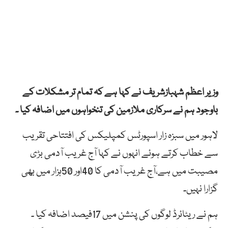
وزیر اعظم شہبازشریف نے کہا ہے کہ تمام تر مشکلات کے
باوجود ہم نے سرکاری ملازمین کی تنخواہوں میں اضافہ کیا ۔
لاہور میں سبزہ زار اسپورٹس کمپلیکس کی افتتاحی تقریب
سے خطاب کرتے ہوئے انہوں نے کہا آج غریب آدمی بڑی
مصیبت میں ہے،آج غریب آدمی کا 40اور 50ہزار میں بھی
گزارا نہیں۔
ہم نے ریٹائرڈ لوگوں کی پنشن میں 17فیصد اضافہ کیا ۔