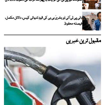
بانی پی ٹی آئی اور بشریٰ بی بی کی قیدِ تنہائی کیس، دلائل مکمل،
فیصلہ محفوظ
مقبول ترین خبریں