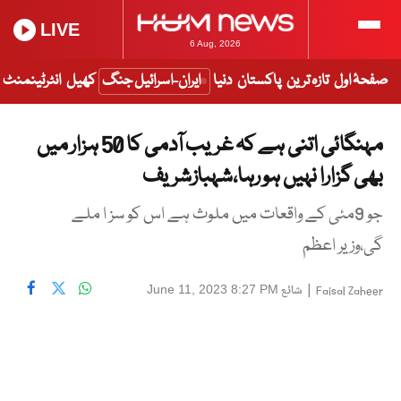
LIVE
6 Aug, 2026
صفحۂ اول
تازہ ترین
پاکستان
دنیا
ایران-اسرائیل جنگ
کھیل
انٹرٹینمنٹ
مہنگائی اتنی ہے کہ غریب آدمی کا 50 ہزار میں
بھی گزارا نہیں ہو رہا،شہبازشریف
جو 9مئی کے واقعات میں ملوث ہے اس کو سز ا ملے
گی،وزیر اعظم
|
شائع
June 11, 2023 8:27 PM
Faisal Zaheer