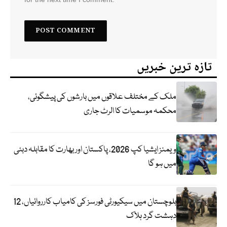
تازہ ترین خبریں
ملک کے مختلف علاقوں میں بارشوں کی پیشگوئی،
محکمہ موسمیات کا الرٹ جاری
ویمنز ایشیا کپ 2026، پاکستان اور بھارت کا مقابلہ دبئی
میں ہو گا
بلوچستان میں سیکیورٹی فورسز کی کامیاب کارروائیاں، 12
دہشت گرد ہلاک