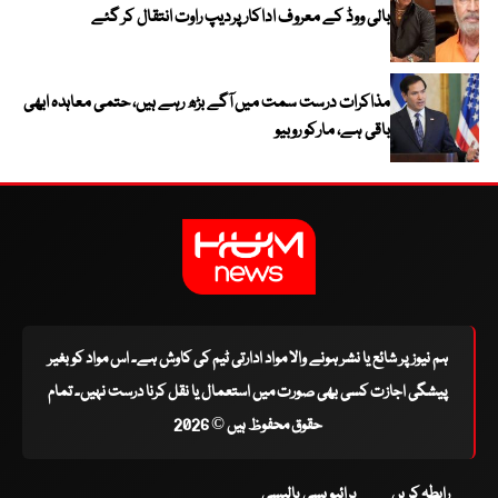
بالی ووڈ کے معروف اداکار پردیپ راوت انتقال کر گئے
مذاکرات درست سمت میں آگے بڑھ رہے ہیں، حتمی معاہدہ ابھی
باقی ہے، مارکو روبیو
ہم نیوز پر شائع یا نشر ہونے والا مواد ادارتی ٹیم کی کاوش ہے۔ اس مواد کو بغیر
پیشگی اجازت کسی بھی صورت میں استعمال یا نقل کرنا درست نہیں۔ تمام
حقوق محفوظ ہیں © 2026
رابطہ کریں
پرائیویسی پالیسی