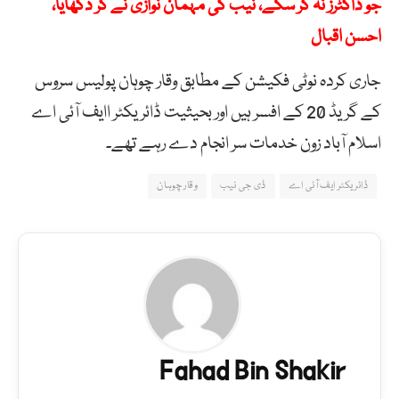
جو ڈاکٹرز نہ کر سکے، نیب کی مہمان نوازی نے کر دکھایا،
احسن اقبال
جاری کردہ نوٹی فکیشن کے مطابق وقار چوہان پولیس سروس
کے گریڈ 20 کے افسر ہیں اور بحیثیت ڈائریکٹر اایف آئی اے
اسلام آباد زون خدمات سر انجام دے رہے تھے۔
ڈائریکٹر ایف آئی اے
ڈی جی نیب
وقار چوہان
Fahad Bin Shakir