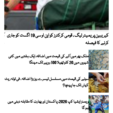
کیریبین پریمیئر لیگ ، قومی کرکٹرز کو این او سی 19 اگست کو جاری
آز
کرنے کا فیصلہ
چھی
ملک بھر میں آٹے کی قیمت میں اضافہ، ایک ہفتے میں کئی
شہروں میں 20 کلو تھیلا 100 روپے تک مہنگا
سونے کی قیمت میں مسلسل تیسرے روز بڑا اضافہ ، فی تولہ ریٹ
کہاں تک جا پہنچا؟
ویمنز ایشیا کپ 2026، پاکستان اور بھارت کا مقابلہ دبئی میں
ہو گا