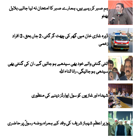
ہم صبر کر رہے ہیں، ہمارے صبر کا امتحان نہ لیا جائے، بلاول
بھٹو
ڈیرہ غازی خان میں گھر کی چھت گر گئی ، 2 جاں بحق ، 3 افراد
زخمی
الٹی گنتی والے خود بھی سیدھے ہو جائیں گے ، ان کی گنتی بھی
سیدھی ہو جائیگی ، رانا ثناء اللہ
شہداء اور غازیوں کو سول ایوارڈز دینے کی منظوری
وزیر اعظم شہباز شریف کی وفد کے ہمراہ روضہ رسولؐ پر حاضری