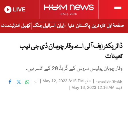
LIVE
8 Aug, 2026
صفحۂ اول
تازہ ترین
پاکستان
دنیا
ایران-اسرائیل جنگ
کھیل
انٹرٹینمنٹ
ڈائریکٹر ایف آئی اے وقار چوہان ڈی جی نیب
تعینات
وقار چوہان پولیس سروس کے گریڈ 20 کے افسر ہیں۔
|
شائع
|
اپ
May 12, 2023 8:15 PM
Fahad Bin Shakir
ڈیٹ
|
May 13, 2023 12:16 AM