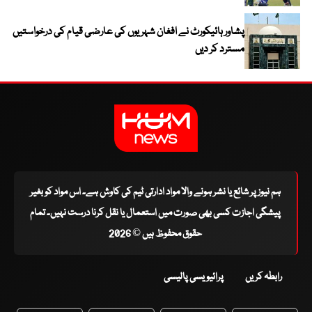
پشاور ہائیکورٹ نے افغان شہریوں کی عارضی قیام کی درخواستیں
مسترد کر دیں
ہم نیوز پر شائع یا نشر ہونے والا مواد ادارتی ٹیم کی کاوش ہے۔ اس مواد کو بغیر
پیشگی اجازت کسی بھی صورت میں استعمال یا نقل کرنا درست نہیں۔ تمام
حقوق محفوظ ہیں © 2026
رابطہ کریں
پرائیویسی پالیسی