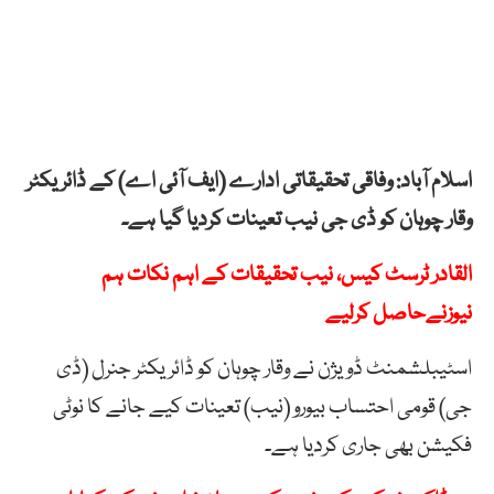
اسلام آباد: وفاقی تحقیقاتی ادارے (ایف آئی اے) کے ڈائریکٹر
وقار چوہان کو ڈی جی نیب تعینات کردیا گیا ہے۔
القادر ٹرسٹ کیس، نیب تحقیقات کے اہم نکات ہم
نیوزنےحاصل کرلیے
اسٹیبلشمنٹ ڈویژن نے وقار چوہان کو ڈائریکٹر جنرل (ڈی
جی) قومی احتساب بیورو (نیب) تعینات کیے جانے کا نوٹی
فکیشن بھی جاری کردیا ہے۔