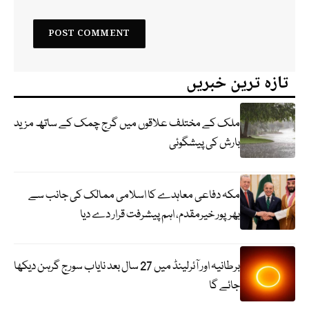
تازہ ترین خبریں
ملک کے مختلف علاقوں میں گرج چمک کے ساتھ مزید
بارش کی پیشگوئی
مکہ دفاعی معاہدے کا اسلامی ممالک کی جانب سے
بھرپور خیرمقدم، اہم پیشرفت قرار دے دیا
برطانیہ اور آئرلینڈ میں 27 سال بعد نایاب سورج گرہن دیکھا
جائے گا