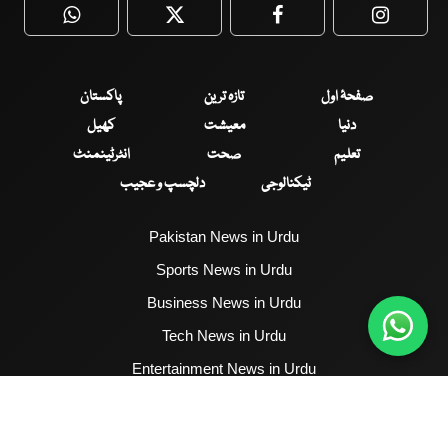
WhatsApp
Twitter
Facebook
Faceboo
صفحۂ اول
تازہ ترین
پاکستان
دنیا
معیشت
کھیل
تعلیم
صحت
انٹرٹینمنٹ
ٹیکنالوجی
دلچسپ و عجیب
Pakistan News in Urdu
Sports News in Urdu
Business News in Urdu
Tech News in Urdu
Entertainment News in Urdu
Health News in Urdu
Hum News English