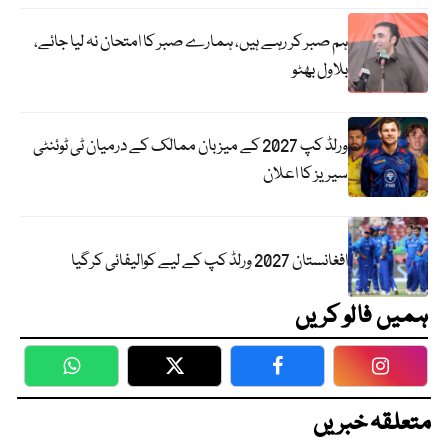
ہم صبر کر رہے ہیں، ہمارے صبر کا امتحان نہ لیا جائے،
بلاول بھٹو
ورلڈ کپ 2027 کے میزبان ممالک کے درمیان ٹی ٹوئنٹی
سیریز کا اعلان
افغانستان 2027 ورلڈ کپ کے لیے کوالیفائی کرگیا
ہمیں فالو کریں
WhatsApp
Twitter
Facebook
Faceboo
متعلقہ خبریں