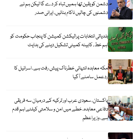
دشمن کو یقین تھا ہمیں تباہ کر دے گا لیکن ہم نے
دشمنوں کی چالیں ناکام بنائیں، ایرانی صدر
بلدیاتی انتخابات پرالیکشن کمیشن کا پنجاب حکومت کو
اہم خط، کابینہ کمیٹی تشکیل دینے کی ہدایت
مکہ معاہدہ انتہائی خطرناک پیش رفت ہے، اسرائیل کا
ردعمل سامنے آگیا
پاکستان، سعودی عرب اور ترکیہ کے درمیان سہ فریقی
دفاعی معاہدہ، خطے میں امن و سلامتی کیلئے اہم قدم
ہے، وزیراعظم