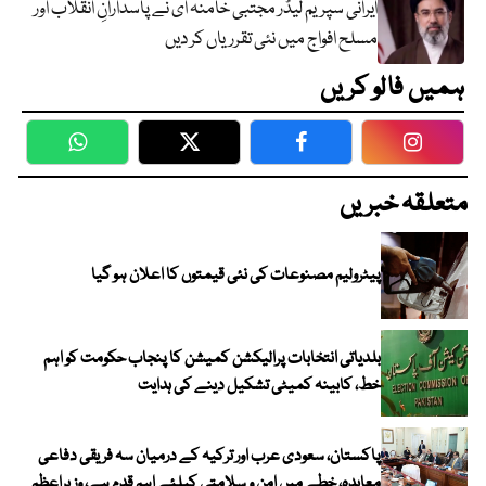
ایرانی سپریم لیڈر مجتبیٰ خامنہ ای نے پاسدارانِ انقلاب اور
مسلح افواج میں نئی تقرریاں کر دیں
ہمیں فالو کریں
WhatsApp
Twitter
Facebook
Faceboo
متعلقہ خبریں
پیٹرولیم مصنوعات کی نئی قیمتوں کا اعلان ہو گیا
بلدیاتی انتخابات پرالیکشن کمیشن کا پنجاب حکومت کو اہم
خط، کابینہ کمیٹی تشکیل دینے کی ہدایت
پاکستان، سعودی عرب اور ترکیہ کے درمیان سہ فریقی دفاعی
معاہدہ، خطے میں امن و سلامتی کیلئے اہم قدم ہے، وزیراعظم