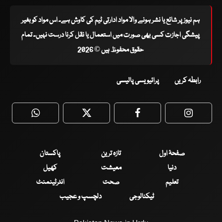
ہم نیوز پر شائع یا نشر ہونے والا مواد ادارتی ٹیم کی کاوش ہے۔ اس مواد کو بغیر
پیشگی اجازت کسی بھی صورت میں استعمال یا نقل کرنا درست نہیں۔ تمام
حقوق محفوظ ہیں © 2026
رابطہ کریں
پرائیویسی پالیسی
WhatsApp
Twitter
Facebook
Faceboo
صفحۂ اول
تازہ ترین
پاکستان
دنیا
معیشت
کھیل
تعلیم
صحت
انٹرٹینمنٹ
ٹیکنالوجی
دلچسپ و عجیب