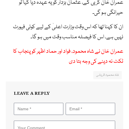
عمران خان کریں گے، عثمان بزدار کو یہ عہدہ دیا گیا تو
حیرانگی ہو گی۔
ان کا کہنا تھا کہ اس وقت وزارت اعلیٰ کے لیے کوئی فیورٹ
نہیں ہے، اس کا فیصلہ مناسب وقت میں ہو گا۔
عمران خان نے شاہ محمود، فواد اور حماد اظہر کو پنجاب کا
ٹکٹ نہ دینے کی وجہ بتا دی
شاہ محمود قریشی
LEAVE A REPLY