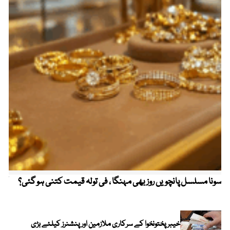
سونا مسلسل پانچویں روز بھی مہنگا ، فی تولہ قیمت کتنی ہو گئی؟
کولم
خیبرپختونخوا کے سرکاری ملازمین اور پنشنرز کیلئے بڑی