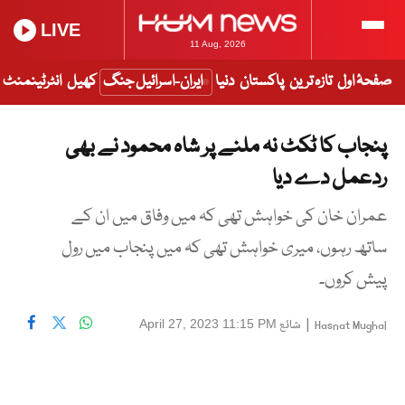
LIVE
11 Aug, 2026
صفحۂ اول
تازہ ترین
پاکستان
دنیا
ایران-اسرائیل جنگ
کھیل
انٹرٹینمنٹ
پنجاب کا ٹکٹ نہ ملنے پر شاہ محمود نے بھی
ردعمل دے دیا
عمران خان کی خواہش تھی کہ میں وفاق میں ان کے
ساتھ رہوں، میری خواہش تھی کہ میں پنجاب میں رول
پیش کروں۔
|
شائع
April 27, 2023 11:15 PM
Hasnat Mughal