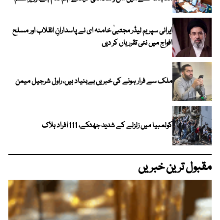
ایرانی سپریم لیڈر مجتبیٰ خامنہ ای نے پاسدارانِ انقلاب اور مسلح
افواج میں نئی تقرریاں کر دیں
ملک سے فرار ہونے کی خبریں بےبنیاد ہیں، راول شرجیل میمن
کولمبیا میں زلزلے کے شدید جھٹکے، 111 افراد ہلاک
مقبول ترین خبریں