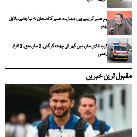
ہم صبر کر رہے ہیں، ہمارے صبر کا امتحان نہ لیا جائے، بلاول
بھٹو
ڈیرہ غازی خان میں گھر کی چھت گر گئی ، 2 جاں بحق ، 3 افراد
زخمی
مقبول ترین خبریں