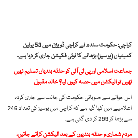
کراچی: حکومت سندھ نے کراچی ڈویژن میں 53 یونین
کمیٹیاں (یو سیز) بڑھانے کا نوٹی فکیشن جاری کر دیا ہے۔
جماعت اسلامی اور پی ٹی آئی کو حلقہ بندیاں تسلیم نہیں
تھیں تو الیکشن میں حصہ کیوں لیا؟ خالد مقبول
اس حوالے سے صوبائی حکومت کی جانب سے جاری کردہ
اعلامیے میں کہا گیا ہے کہ کراچی میں یوسیز کی تعداد 246
سے بڑھا کر 299 کر دی گئی ہے۔
مردم شماری و حلقہ بندیوں کے بعد الیکشن کرائے جائیں،