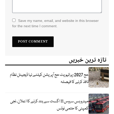
Save my name, email, and website in this browser
for the next time I comment.
تازہ ترین خبریں
حج 2027: پرائیویٹ حج آپریشن کیلئے نیا ڈیجیٹل نظام
نافذ کرنے کا فیصلہ
میٹرو بس سروس 11 اگست سے بند کرنے کا اعلان، نجی
کمپنی کا حتمی نوٹس