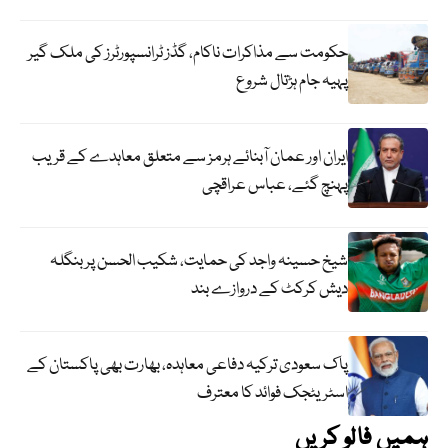
حکومت سے مذاکرات ناکام، گڈز ٹرانسپورٹرز کی ملک گیر
پہیہ جام ہڑتال شروع
ایران اور عمان آبنائے ہرمز سے متعلق معاہدے کے قریب
پہنچ گئے، عباس عراقچی
شیخ حسینہ واجد کی حمایت، شکیب الحسن پر بنگلہ
دیش کرکٹ کے دروازے بند
پاک سعودی ترکیہ دفاعی معاہدہ، بھارت بھی پاکستان کے
اسٹریٹجک فوائد کا معترف
ہمیں فالو کریں