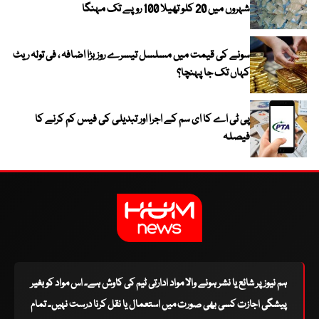
شہروں میں 20 کلو تھیلا 100 روپے تک مہنگا
سونے کی قیمت میں مسلسل تیسرے روز بڑا اضافہ ، فی تولہ ریٹ
کہاں تک جا پہنچا؟
پی ٹی اے کا ای سم کے اجرا اور تبدیلی کی فیس کم کرنے کا
فیصلہ
ہم نیوز پر شائع یا نشر ہونے والا مواد ادارتی ٹیم کی کاوش ہے۔ اس مواد کو بغیر
پیشگی اجازت کسی بھی صورت میں استعمال یا نقل کرنا درست نہیں۔ تمام