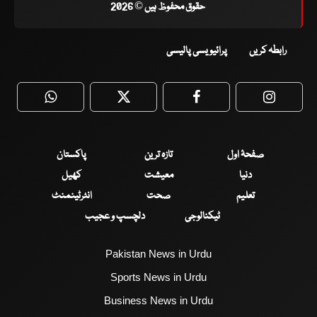
حقوق محفوظ ہیں © 2026
رابطہ کریں
پرائیویسی پالیسی
WhatsApp
Twitter
Facebook
Faceboo
صفحۂ اول
تازہ ترین
پاکستان
دنیا
معیشت
کھیل
تعلیم
صحت
انٹرٹینمنٹ
ٹیکنالوجی
دلچسپ و عجیب
Pakistan News in Urdu
Sports News in Urdu
Business News in Urdu