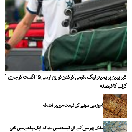
کیریبین پریمیئر لیگ ، قومی کرکٹرز کو این او سی 19 اگست کو جاری
آز
کرنے کا فیصلہ
چھی
4 روز میں سونے کی قیمت میں بڑا اضافہ
ملک بھر میں آٹے کی قیمت میں اضافہ، ایک ہفتے میں کئی