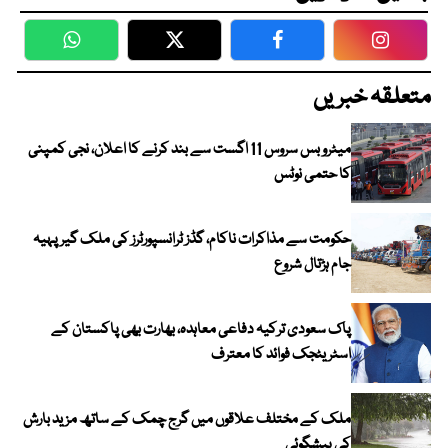
WhatsApp
Twitter
Facebook
Faceboo
متعلقہ خبریں
میٹرو بس سروس 11 اگست سے بند کرنے کا اعلان، نجی کمپنی
کا حتمی نوٹس
حکومت سے مذاکرات ناکام، گڈز ٹرانسپورٹرز کی ملک گیر پہیہ
جام ہڑتال شروع
پاک سعودی ترکیہ دفاعی معاہدہ، بھارت بھی پاکستان کے
اسٹریٹجک فوائد کا معترف
ملک کے مختلف علاقوں میں گرج چمک کے ساتھ مزید بارش
کی پیشگوئی