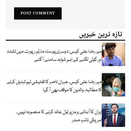
تازہ ترین خبریں
میر رضا علی کیس: دوسری پوسٹ مارٹم رپورٹ میں تشدد
اور گولی لگنے کے اہم شواہد سامنے آگئے
میر رضا علی کیس، جبران ناصر کا تفتیشی ٹیم تبدیل کرنے
کا مطالبہ، والدین کا موقف بھی آ گیا
ایران کا آبنائے ہرمز پر ٹول عائد کرنے کا منصوبہ نہیں،
امریکی نائب صدر