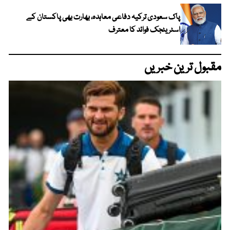
پاک سعودی ترکیہ دفاعی معاہدہ، بھارت بھی پاکستان کے
اسٹریٹجک فوائد کا معترف
مقبول ترین خبریں