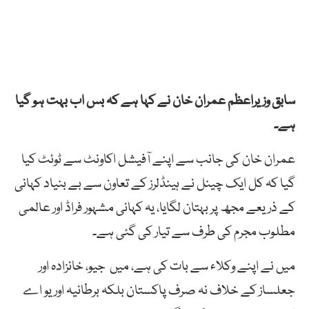
سابق وزیراعظم عمران خان نے کہا ہے کہ بس اب بہت ہو گیا
ہے۔
عمران خان کی جانب سے اپنے آفیشل اکاونٹ سے ٹوئٹ کیا
گیا کہ کل ایک چینل نے ہینڈلرز کے تعاون سے بے بنیاد کہانی
کے ذریعے مجھ پر بہتان لگایا، یہ کہانی مشہور فراڈ اور عالمی
مطلوب مجرم کی طرف سے تیار کی گئی ہے۔
میں نے اپنے وکلاء سے بات کی ہے، میں جیو، خانزادہ اور
جعلساز کے خلاف نہ صرف پاکستان بلکہ برطانیہ اور یو اے