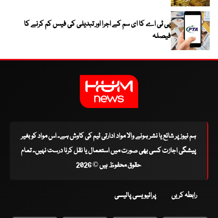
پی ٹی اے کا ای سم کے اجرا اور تبدیلی کی فیس کم کرنے کا
فیصلہ
ہم نیوز پر شائع یا نشر ہونے والا مواد ادارتی ٹیم کی کاوش ہے۔ اس مواد کو بغیر
پیشگی اجازت کسی بھی صورت میں استعمال یا نقل کرنا درست نہیں۔ تمام
حقوق محفوظ ہیں © 2026
رابطہ کریں
پرائیویسی پالیسی