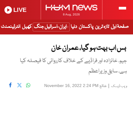
LIVE
8 Aug, 2026
صفحۂ اول
تازہ ترین
پاکستان
دنیا
ایران-اسرائیل جنگ
کھیل
انٹرٹینمنٹ
بس اب بہت ہو گیا، عمران خان
جیو، خانزادہ اور فراڈیے کے خلاف کارروائی کا فیصلہ کیا
ہے، سابق وزیراعظم
|
شائع
November 16, 2022 2:24 PM
ویب ڈیسک