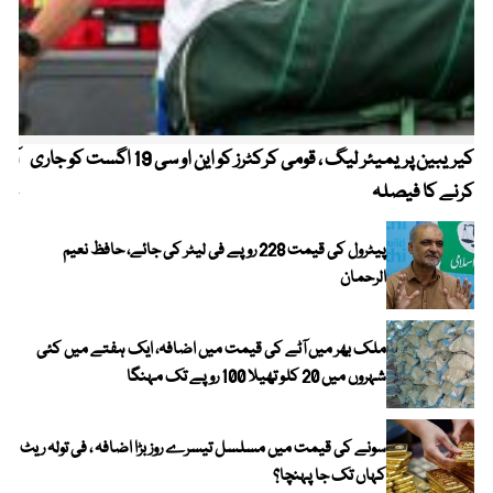
کیریبین پریمیئر لیگ ، قومی کرکٹرز کو این او سی 19 اگست کو جاری
آز
کرنے کا فیصلہ
چھی
پیٹرول کی قیمت 228 روپے فی لیٹر کی جائے، حافظ نعیم
الرحمان
ملک بھر میں آٹے کی قیمت میں اضافہ، ایک ہفتے میں کئی
شہروں میں 20 کلو تھیلا 100 روپے تک مہنگا
سونے کی قیمت میں مسلسل تیسرے روز بڑا اضافہ ، فی تولہ ریٹ
کہاں تک جا پہنچا؟