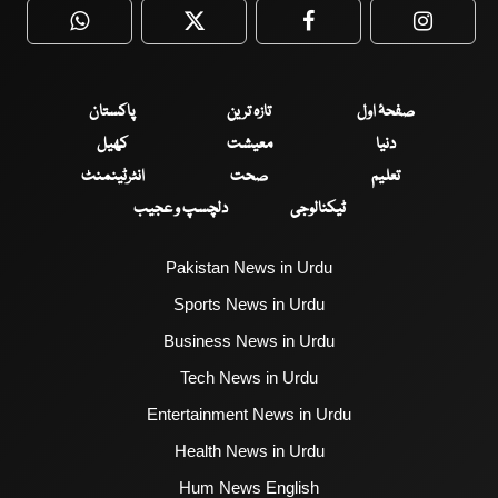
WhatsApp
Twitter
Facebook
Faceboo
صفحۂ اول
تازہ ترین
پاکستان
دنیا
معیشت
کھیل
تعلیم
صحت
انٹرٹینمنٹ
ٹیکنالوجی
دلچسپ و عجیب
Pakistan News in Urdu
Sports News in Urdu
Business News in Urdu
Tech News in Urdu
Entertainment News in Urdu
Health News in Urdu
Hum News English