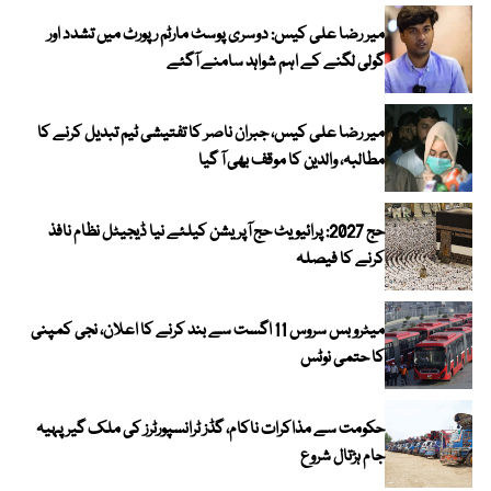
میر رضا علی کیس: دوسری پوسٹ مارٹم رپورٹ میں تشدد اور
گولی لگنے کے اہم شواہد سامنے آگئے
میر رضا علی کیس، جبران ناصر کا تفتیشی ٹیم تبدیل کرنے کا
مطالبہ، والدین کا موقف بھی آ گیا
حج 2027: پرائیویٹ حج آپریشن کیلئے نیا ڈیجیٹل نظام نافذ
کرنے کا فیصلہ
میٹرو بس سروس 11 اگست سے بند کرنے کا اعلان، نجی کمپنی
کا حتمی نوٹس
حکومت سے مذاکرات ناکام، گڈز ٹرانسپورٹرز کی ملک گیر پہیہ
جام ہڑتال شروع