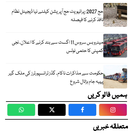
حج 2027: پرائیویٹ حج آپریشن کیلئے نیا ڈیجیٹل نظام
نافذ کرنے کا فیصلہ
میٹرو بس سروس 11 اگست سے بند کرنے کا اعلان، نجی
کمپنی کا حتمی نوٹس
حکومت سے مذاکرات ناکام، گڈز ٹرانسپورٹرز کی ملک گیر
پہیہ جام ہڑتال شروع
ہمیں فالو کریں
WhatsApp
Twitter
Facebook
Faceboo
متعلقہ خبریں