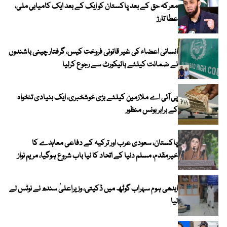
معرکہ حق کے بعد پاکستان کو ایک کے بعد ایک کامیابی ملی،
عطا تارڑ
انسانی اعضاء کی غیر قانونی فروخت کیس، گرفتار چینی باشندوں
نے ضمانت کیلئے ہائیکورٹ سے رجوع کرلیا
پی آئی اے ملازمین کیلئے بڑی خوشخبری، ایک بنیادی تنخواہ
کے برابر بونس منظور
پاکستان، سعودی عرب اور ترکیہ کے دفاعی معاہدے کا
خیرمقدم، مسلم دنیا کے اتحاد کا نیا باب شروع ہوگیا، مریم نواز
ایدھی ہوم سہراب گوٹھ میں ڈکیتی، وزیراعلیٰ سندھ نے نوٹس لے
لیا