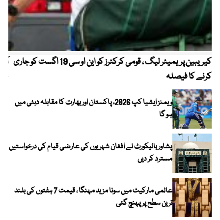
کیریبین پریمیئر لیگ ، قومی کرکٹرز کو این او سی 19 اگست کو جاری
آز
کرنے کا فیصلہ
چھی
ویمنز ایشیا کپ 2026، پاکستان اور بھارت کا مقابلہ دبئی میں
ہو گا
پشاور ہائیکورٹ نے افغان شہریوں کی عارضی قیام کی درخواستیں
مسترد کر دیں
عالمی مارکیٹ میں سونا مزید مہنگا ، قیمت 7 ہفتوں کی بلند
ترین سطح پر پہنچ گئی