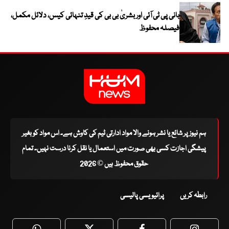
بانی پی ٹی آئی اور بشریٰ بی بی کی قیدِ تنہائی کیس، دلائل مکمل،
فیصلہ محفوظ
ہم نیوز پر شائع یا نشر ہونے والا مواد ادارتی ٹیم کی کاوش ہے۔ اس مواد کو بغیر
پیشگی اجازت کسی بھی صورت میں استعمال یا نقل کرنا درست نہیں۔ تمام
حقوق محفوظ ہیں © 2026
رابطہ کریں
پرائیویسی پالیسی