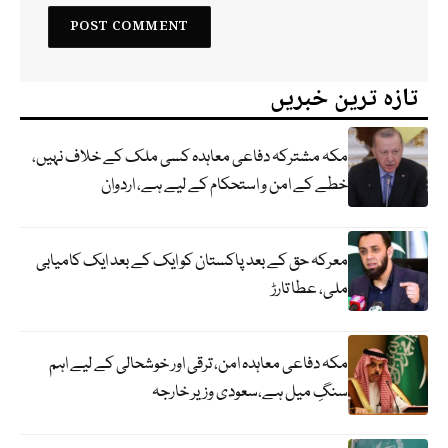
تازہ ترین خبریں
مکہ مشترکہ دفاعی معاہدہ کسی ملک کے خلاف نہیں،
خطے کے امن و استحکام کے لیے ہے، اردوان
معرکہ حق کے بعد پاکستان کو ایک کے بعد ایک کامیابی
ملی، عطا تارڑ
مکہ دفاعی معاہدہ امن، ترقی اور خوشحالی کے لیے اہم
سنگِ میل ہے،سعودی وزیر خارجہ