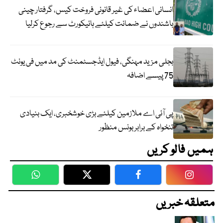
انسانی اعضاء کی غیر قانونی فروخت کیس، گرفتار چینی
باشندوں نے ضمانت کیلئے ہائیکورٹ سے رجوع کرلیا
بجلی مزید مہنگی، فیول ایڈجسٹمنٹ کی مد میں فی یونٹ
75 پیسے اضافہ
پی آئی اے ملازمین کیلئے بڑی خوشخبری، ایک بنیادی
تنخواہ کے برابر بونس منظور
ہمیں فالو کریں
WhatsApp
Twitter
Facebook
Faceboo
متعلقہ خبریں