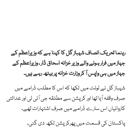
رہنما تحریک انصاف شہباز گل کا کہنا ہے کہ وزیراعظم کے
جہاز میں فرار ہونے والے وزیر خزانہ اسحاق ڈار ، وزیراعظم کے
جہاز میں ہی واپس آ کر وزارت خزانہ پر بیٹھ رہے ہیں۔
شہباز گل نے ٹوئٹ میں لکھا کہ اس کا مطلب ڈرامے میں
صرف وقفہ آیا تھا اور کرپشن سے مطلقہ جی آئی ٹی اور عدالتی
کاروائیاں اس سارے ڈرامے میں صرف اشتہارات تھے۔
پاکستان کی قسمت میں پھرکرپشن لکھ دی گئی۔