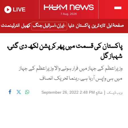
LIVE
7 Aug, 2026
صفحۂ اول
تازہ ترین
پاکستان
دنیا
ایران-اسرائیل جنگ
کھیل
انٹرٹینمنٹ
پاکستان کی قسمت میں پھر کرپشن لکھ دی گئی،
شہباز گل
وزیراعظم کے جہاز میں فرار ہونے والا وزیراعظم کے جہاز
میں ہی واپس آرہا ہے، رہنما تحریک انصاف
|
شائع
September 26, 2022 2:48 PM
ویب ڈیسک