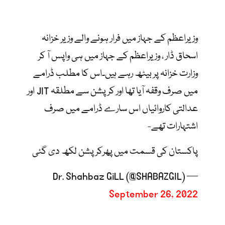
وزیراعظم کے جہاز میں فرار ہونے والے وزیر خزانہ
اسحاق ڈار ، وزیراعظم کے جہاز میں ہی واپس آ کر
وزارت خزانہ پر بیٹھ رہے ہیں۔اس کا مطلب ڈرامے
میں صرف وقفہ آیا تھا اور کرپشن سے مطلقہ JIT اور
عدالتی کاروائیاں اس سارے ڈرامے میں صرف
اشتہارات تھے-
پاکستان کی قسمت میں پھرکرپشن لکھ دی گئی
— Dr. Shahbaz GiLL (@SHABAZGIL)
September 26, 2022