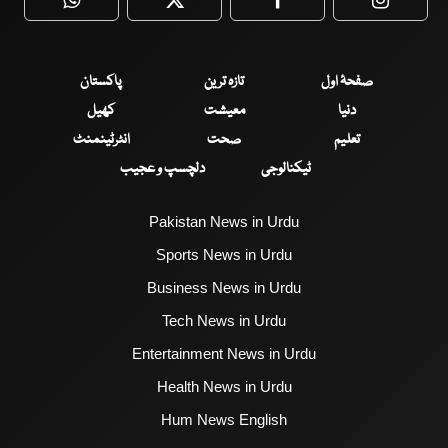
WhatsApp
Twitter
Facebook
Faceboo
صفحۂ اول
تازہ ترین
پاکستان
دنیا
معیشت
کھیل
تعلیم
صحت
انٹرٹینمنٹ
ٹیکنالوجی
دلچسپ و عجیب
Pakistan News in Urdu
Sports News in Urdu
Business News in Urdu
Tech News in Urdu
Entertainment News in Urdu
Health News in Urdu
Hum News English