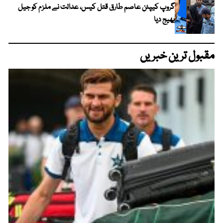
گروپ کیپٹن عاصم طارق قتل کیس، عدالت نے ملزم کو جیل
بھیج دیا
مقبول ترین خبریں