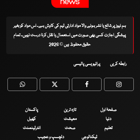
ہم نیوز پر شائع یا نشر ہونے والا مواد ادارتی ٹیم کی کاوش ہے۔ اس مواد کو بغیر
پیشگی اجازت کسی بھی صورت میں استعمال یا نقل کرنا درست نہیں۔ تمام
حقوق محفوظ ہیں © 2026
رابطہ کریں
پرائیویسی پالیسی
WhatsApp
Twitter
Facebook
Faceboo
صفحۂ اول
تازہ ترین
پاکستان
دنیا
معیشت
کھیل
تعلیم
صحت
انٹرٹینمنٹ
ٹیکنالوجی
دلچسپ و عجیب