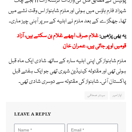
پولیس کے مطابق قتل کی واردات گزشتہ رات 11 بجے چک
شہزاد فارم ہاؤس میں ہوئی اور ملزم شاہنواز اس وقت نشے میں
تھا۔ جھگڑے کے بعد ملزم نے اہلیہ کے سر پر آہنی چیز ماری۔
یہ بھی پڑھیں:
غلام صرف اچھے غلام بن سکتے ہیں، آزاد
قومیں اوپر جاتی ہیں، عمران خان
ملزم شاہنواز کی اپنی اہلیہ سارہ کے ساتھ شادی ایک ماہ قبل
ہوئی تھی اور مقتولہ کینیڈین شہری تھی جو ایک ہفتے قبل
پاکستان آئی۔ شاہنواز کی مقتولہ سے دوسری شادی تھی۔
ایاز امیر
سینئر صحافی
LEAVE A REPLY