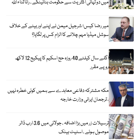
میں دو تہائی اکثریت سے حکومت بنائینگے ، رانا ثناء اللہ
میر رضا کیس؛ شرجیل میمن نے اپنے اور بیٹے کے خلاف
سوشل میڈیا مہم چلانے کا الزام کس پر لگایا؟
اگلے سال کیلئے 40 روزہ حج اسکیم کا پیکیج 12 لاکھ
روپے مقرر
مکہ مشترکہ دفاعی معاہدے سے ہمیں کوئی خطرہ نہیں
، ترجمان ایرانی وزارت خارجہ
ترسیلات زر میں بڑا اضافہ ، جولائی میں 3.6 ارب ڈالر
موصول ہوئے ، اسٹیٹ بینک