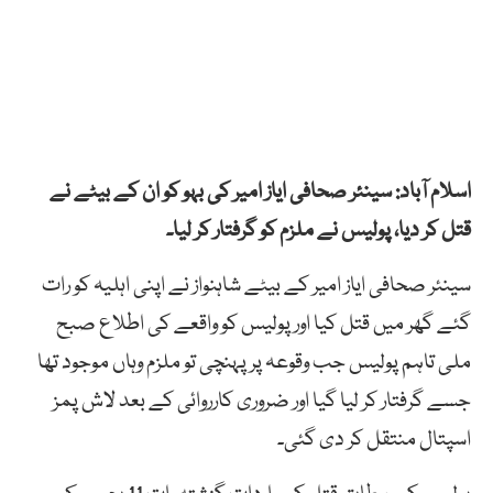
اسلام آباد: سینئر صحافی ایاز امیر کی بہو کو ان کے بیٹے نے
قتل کر دیا، پولیس نے ملزم کو گرفتار کر لیا۔
سینئر صحافی ایاز امیر کے بیٹے شاہنواز نے اپنی اہلیہ کو رات
گئے گھر میں قتل کیا اور پولیس کو واقعے کی اطلاع صبح
ملی تاہم پولیس جب وقوعہ پر پہنچی تو ملزم وہاں موجود تھا
جسے گرفتار کر لیا گیا اور ضروری کارروائی کے بعد لاش پمز
اسپتال منتقل کر دی گئی۔