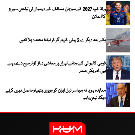
ورلڈ کپ 2027 کے میزبان ممالک کے درمیان ٹی ٹوئنٹی سیریز
کا اعلان
یکے بعد دیگرے 2 ہیلی کاپٹر گر کر تباہ؛ متعدد ہلاکتیں
فوجی کارروائی کے بجائے تہران پر معاشی دباؤ کو ترجیح دے رہے
ہیں، امریکی صدر
معاہدہ ہو یا نہ ہو، اسرائیل ایران کو جوہری ہتھیارحاصل نہیں کرنے
دیگا، نیتن یاہو