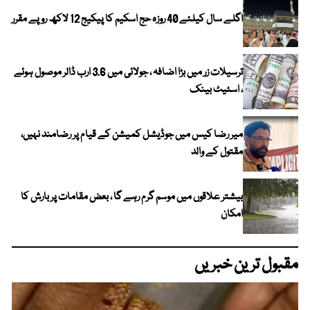
اگلے سال کیلئے 40 روزہ حج اسکیم کا پیکیج 12 لاکھ روپے مقرر
ترسیلات زر میں بڑا اضافہ ، جولائی میں 3.6 ارب ڈالر موصول ہوئے
، اسٹیٹ بینک
میر رضا کیس میں جوڈیشل کمیشن کے قیام پر رضامند نہیں،
مقتول کے والد
بیشتر علاقوں میں موسم گرم رہے گا ، بعض مقامات پر بارش کا
امکان
مقبول ترین خبریں