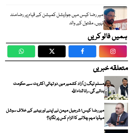
میر رضا کیس میں جوڈیشل کمیشن کے قیام پر رضامند
نہیں، مقتول کے والد
ہمیں فالو کریں
WhatsApp
Twitter
Facebook
Faceboo
متعلقہ خبریں
مسلم لیگ ن آزاد کشمیر میں دو تہائی اکثریت سے حکومت
بنائے گی ، رانا ثناء اللہ
میر رضا کیس؛ شرجیل میمن نے اپنے اور بیٹے کے خلاف سوشل
میڈیا مہم چلانے کا الزام کس پر لگایا؟