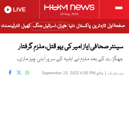
LIVE
10 Aug, 2026
صفحۂ اول
تازہ ترین
پاکستان
دنیا
ایران-اسرائیل جنگ
کھیل
انٹرٹینمنٹ
سینئر صحافی ایاز امیر کی بہو قتل، ملزم گرفتار
جھگڑے کے بعد ملزم نے اہلیہ کے سر پر آہنی چیز ماری۔
|
شائع
September 23, 2022 6:05 PM
ویب ڈیسک