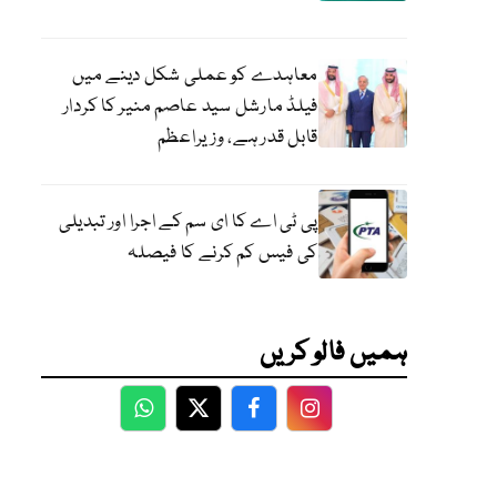
معاہدے کو عملی شکل دینے میں
فیلڈ مارشل سید عاصم منیر کا کردار
قابل قدر ہے، وزیراعظم
پی ٹی اے کا ای سم کے اجرا اور تبدیلی
کی فیس کم کرنے کا فیصلہ
ہمیں فالو کریں
WhatsApp
Twitter
Facebook
Facebook