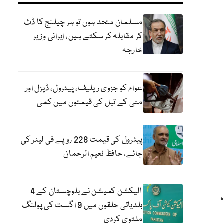
مسلمان متحد ہوں تو ہر چیلنج کا ڈٹ
کر مقابلہ کر سکتے ہیں، ایرانی وزیر
خارجہ
عوام کو جزوی ریلیف، پیٹرول، ڈیزل اور
مٹی کے تیل کی قیمتوں میں کمی
پیٹرول کی قیمت 228 روپے فی لیٹر کی
جائے، حافظ نعیم الرحمان
الیکشن کمیشن نے بلوچستان کے 4
بلدیاتی حلقوں میں 9 اگست کی پولنگ
ملتوی کردی