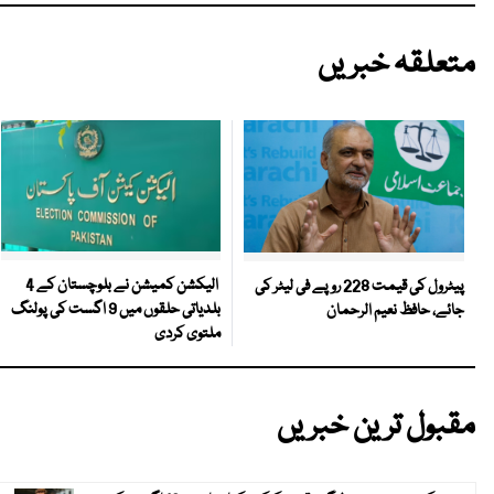
متعلقہ خبریں
الیکشن کمیشن نے بلوچستان کے 4
پیٹرول کی قیمت 228 روپے فی لیٹر کی
بلدیاتی حلقوں میں 9 اگست کی پولنگ
جائے، حافظ نعیم الرحمان
ملتوی کردی
مقبول ترین خبریں