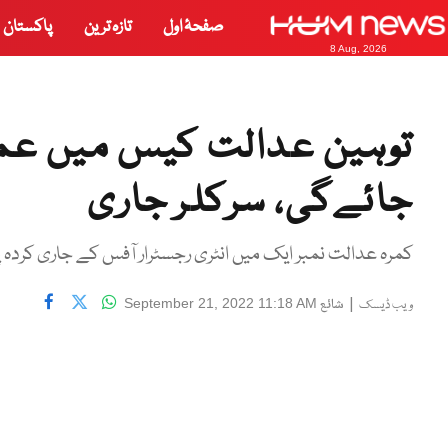
صفحۂ اول
تازہ ترین
پاکستان
8 Aug, 2026
توہین عدالت کیس میں عمرا
جائےگی، سرکلر جاری
کمرہ عدالت نمبر ایک میں انٹری رجسٹرار آفس کے جاری کرد
|
شائع
September 21, 2022 11:18 AM
ویب ڈیسک