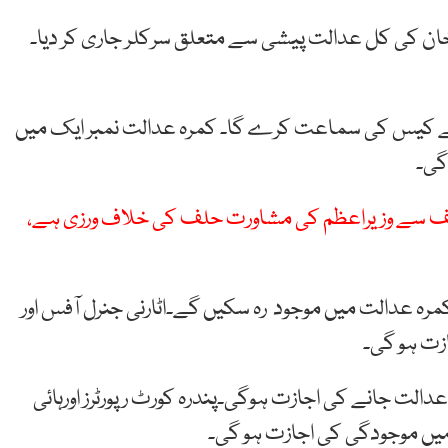
خان کی کل عدالت پیشی سے متعلق سرکلر جاری کر دیا۔
کل 22 ستمبر دن ڈھائی بجے کیس کی سماعت کرے گا۔ کمرہ عدالت نمبر ایک میں
گی۔
ز شریف سے وزیراعظم کی مشاورت حلف کی خلاف ورزی ہے،
طابق عمران خان کی لیگل ٹیم کے 15 وکلا کمرہ عدالت میں موجود رہ سکیں گے۔اٹارنی جنرل آفس اور
عدالت جانے کی اجازت ہوگی۔پندرہ کورٹ رپورٹرز اورہائی
ت میں موجودگی کی اجازت ہو گی۔