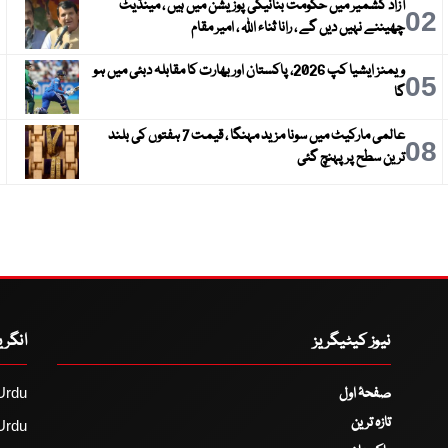
آزاد کشمیر میں حکومت بنانیکی پوزیشن میں ہیں ، مینڈیٹ
3
02
چھیننے نہیں دیں گے ، رانا ثناء اللہ ، امیر مقام
ویمنز ایشیا کپ 2026، پاکستان اور بھارت کا مقابلہ دبئی میں ہو
6
05
گا
عالمی مارکیٹ میں سونا مزید مہنگا ، قیمت 7 ہفتوں کی بلند
9
08
ترین سطح پر پہنچ گئی
نیوز کیٹیگریز
انگر
صفحۂ اول
Urdu
تازہ ترین
Urdu