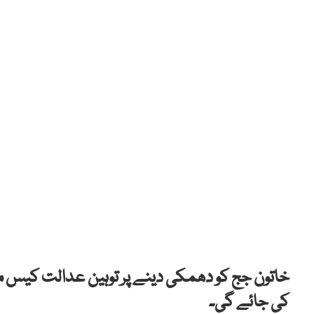
خاتون جج کو دھمکی دینے پر توہین عدالت کیس میں
کی جائے گی۔