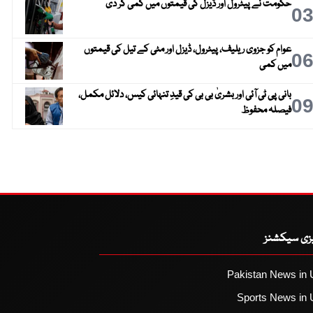
حکومت نے پیٹرول اور ڈیزل کی قیمتوں میں کمی کر دی
0
عوام کو جزوی ریلیف، پیٹرول، ڈیزل اور مٹی کے تیل کی قیمتوں
0
میں کمی
بانی پی ٹی آئی اور بشریٰ بی بی کی قیدِ تنہائی کیس، دلائل مکمل،
0
فیصلہ محفوظ
یزی سیکشنز
Pakistan News in 
Sports News in 