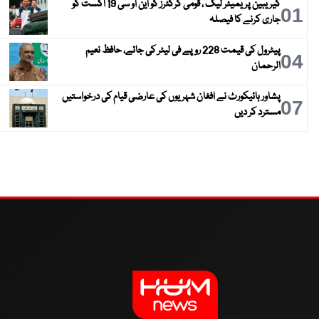
کیریبین پریمیئر لیگ ، قومی کرکٹرز کو این او سی 19 اگست کو
01
جاری کرنے کا فیصلہ
پیٹرول کی قیمت 228 روپے فی لیٹر کی جائے، حافظ نعیم
04
الرحمان
پشاور ہائیکورٹ نے افغان شہریوں کی عارضی قیام کی درخواستیں
07
مسترد کر دیں