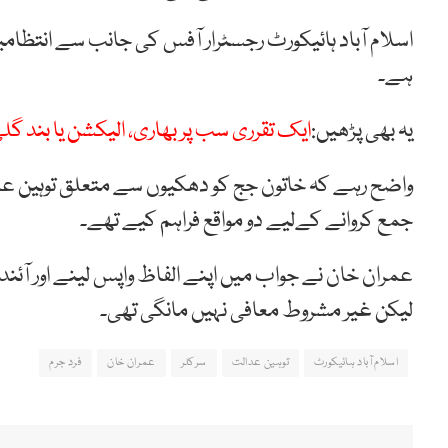
اسلام آباد ہائیکورٹ رجسٹرار آفس کی جانب سے انتظام
ہے۔
یہ بھی پڑھیں:
ایک تقرری سب پر بھاری، الیکشن یا بند گل
واضح رہے کہ خاتون جج کو دھکیوں سے متعلق توہین عد
جمع کروانے کےلیے دو مواقع فراہم کیے تھے۔
عمران خان نے جواب میں اپنے الفاظ واپس لینے اور آئندہ
لیکن غیر مشروط معافی نہیں مانگی تھی۔
اسلام آباد ہائیکورٹ
توہین عدالت
سرکلر
عمران خان
فرد جرم