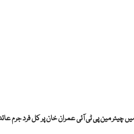
 چیئر مین پی ٹی آئی عمران خان پر کل فرد جرم عائد