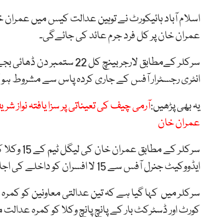
اسلام آباد ہائیکورٹ نے توہین عدالت کیس میں عمران 
عمران خان پر کل فرد جرم عائد کی جائےگی۔
سرکلر کےمطابق لارجر بینچ 
انٹری رجسٹرار آفس کے جاری کردہ پاس سے مشروط ہو 
یہ بھی پڑھیں:
آرمی چیف کی تعیناتی پر سزا یافتہ نوا
عمران خان
سرکلر کے م
ایڈووکیٹ جنرل آفس سے 15 لا افسران کو داخلے کی اجازت ہو گی۔
سرکلر میں کہا گیا ہے کہ تین عدالتی معاونین کو کمرہ 
کورٹ اور ڈسٹرکٹ بار کے پانچ پانچ وکلا کو کمرہ عدال