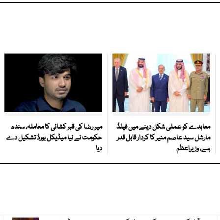
معاہدے کو عملی شکل دینے میں فیلڈ
میر رضا کی قبر کشائی کا معاملہ، سندھ
مارشل سید عاصم منیر کا کردار قابل قدر
حکومت نے نیا میڈیکل بورڈ تشکیل دے
ہے، وزیراعظم
دیا