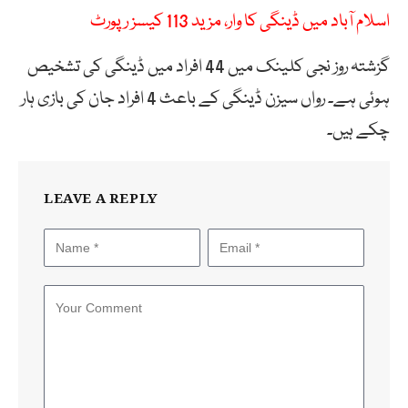
اسلام آباد میں ڈینگی کا وار، مزید 113 کیسز رپورٹ
گزشتہ روز نجی کلینک میں 44 افراد میں ڈینگی کی تشخیص
ہوئی ہے۔ رواں سیزن ڈینگی کے باعث 4 افراد جان کی بازی ہار
چکے ہیں۔
LEAVE A REPLY