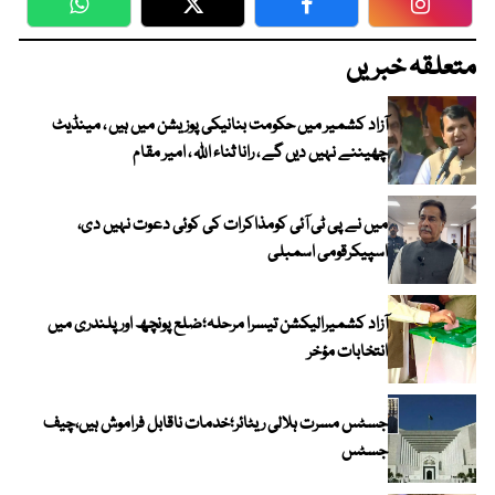
WhatsApp
Twitter
Facebook
Faceboo
متعلقہ خبریں
آزاد کشمیر میں حکومت بنانیکی پوزیشن میں ہیں ، مینڈیٹ
چھیننے نہیں دیں گے ، رانا ثناء اللہ ، امیر مقام
میں نے پی ٹی آئی کومذاکرات کی کوئی دعوت نہیں دی،
اسپیکرقومی اسمبلی
آزاد کشمیرالیکشن تیسرا مرحلہ؛ضلع پونچھ اور پلندری میں
انتخابات مؤخر
جسٹس مسرت ہلالی ریٹائر؛خدمات ناقابل فراموش ہیں،چیف
جسٹس