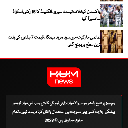
پاکستان کیخلاف ٹیسٹ سیریز ، انگلینڈ کا 16 رکنی اسکواڈ
سامنے آ گیا
عالمی مارکیٹ میں سونا مزید مہنگا ، قیمت 7 ہفتوں کی بلند
ترین سطح پر پہنچ گئی
ہم نیوز پر شائع یا نشر ہونے والا مواد ادارتی ٹیم کی کاوش ہے۔ اس مواد کو بغیر
پیشگی اجازت کسی بھی صورت میں استعمال یا نقل کرنا درست نہیں۔ تمام
حقوق محفوظ ہیں © 2026