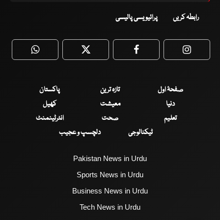
رابطہ کریں
پرائیویسی پالیسی
WhatsApp
Twitter
Facebook
Faceboo
صفحۂ اول
تازہ ترین
پاکستان
دنیا
معیشت
کھیل
تعلیم
صحت
انٹرٹینمنٹ
ٹیکنالوجی
دلچسپ و عجیب
Pakistan News in Urdu
Sports News in Urdu
Business News in Urdu
Tech News in Urdu