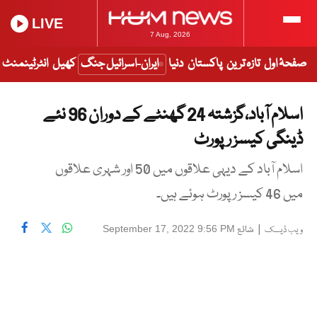
LIVE
7 Aug, 2026
صفحۂ اول
تازہ ترین
پاکستان
دنیا
ایران-اسرائیل جنگ
کھیل
انٹرٹینمنٹ
اسلام آباد،گزشتہ 24 گھنٹے کے دوران 96 نئے
ڈینگی کیسز رپورٹ
اسلام آباد کے دیہی علاقوں میں 50 اور شہری علاقوں
میں 46 کیسز رپورٹ ہوئے ہیں۔
|
شائع
September 17, 2022 9:56 PM
ویب ڈیسک