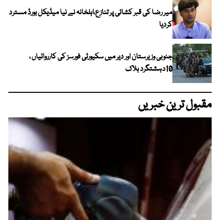
میر رضا کی قبر کشائی پر تنازع،اہلخانہ نے نیا میڈیکل بورڈ مسترد
کردیا
جنوبی وزیرستان اور دیر میں سکیورٹی فورسز کی کارروائیاں ،
10دہشتگرد ہلاک
مقبول ترین خبریں