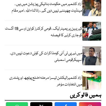
آزاد کشمیر میں حکومت بنانیکی پوزیشن میں ہیں ،
مینڈیٹ چھیننے نہیں دیں گے ، رانا ثناء اللہ ، امیر مقام
کیریبین پریمیئر لیگ ، قومی کرکٹرز کو این او سی 19 اگست
کو جاری کرنے کا فیصلہ
میں نے پی ٹی آئی کومذاکرات کی کوئی دعوت نہیں دی،
اسپیکرقومی اسمبلی
آزاد کشمیرالیکشن تیسرا مرحلہ؛ضلع پونچھ اور پلندری
میں انتخابات مؤخر
ہمیں فالو کریں