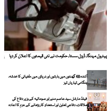
پیٹرول مہنگا، ڈیزل سستا، حکومت نے نئی قیمتوں کا اعلان کر دیا
پنج
آئندہ 48 گھنٹوں میں بارشوں اور دریاؤں میں طغیانی کا خدشہ،
ہنگامی تیاریاں تیز
فیلڈ مارشل سید عاصم منیر اور صومالیہ کے وزیر دفاع کی
ملاقات، دفاعی تعاون اور استعدادِ کار بڑھانے کے عزم کا اعادہ